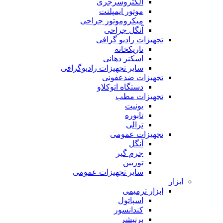
الکتروسرجری
موتور ایمپلنت
میکروموتور جراحی
آنگل جراحی
تجهیزات رادیو گرافی
تاریکخانه
اسکنر دهانی
سایر تجهیزات رادیوگرافی
تجهیزات ضدعفونی
دستگاه اتوکلاو
تجهیزات مطب
یونیت
تابوره
ترالی
تجهیزات عمومی
آنگل
جرم گیر
توربین
سایر تجهیزات عمومی
ابزار
ابزار ترمیمی
اسپاتول
کندانسور
برنیشر