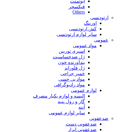
ابوتمنت
فیکسچر
Others
ارتودنسی
اورینگ
کش ارتودنسی
سایر لوازم ارتودنسی
عمومی
مواد عمومی
اسپری توربین
ژل ضدحساسیت
بندآورنده خون
ژل فلوراید
خمیر جراحی
مواد بی حسی
مواد رادیوگرافی
لوازم عمومی
البسه و لوازم یکبار مصرف
گاز و رول پنبه
آینه
سایر لوازم عمومی
ضدعفونی
ضدعفونی دست
ضدعفونی ابزار