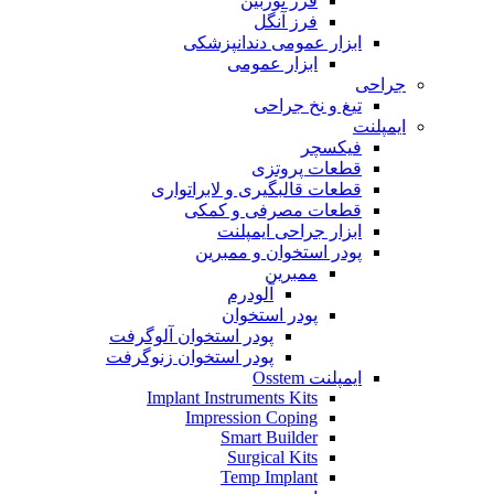
فرز توربین
فرز آنگل
ابزار عمومی دندانپزشکی
ابزار عمومی
جراحی
تیغ و نخ جراحی
ایمپلنت
فیکسچر
قطعات پروتزی
قطعات قالبگیری و لابراتواری
قطعات مصرفی و کمکی
ابزار جراحی ایمپلنت
پودر استخوان و ممبرین
ممبرین
آلودرم
پودر استخوان
پودر استخوان آلوگرفت
پودر استخوان زنوگرفت
ایمپلنت Osstem
Implant Instruments Kits
Impression Coping
Smart Builder
Surgical Kits
Temp Implant