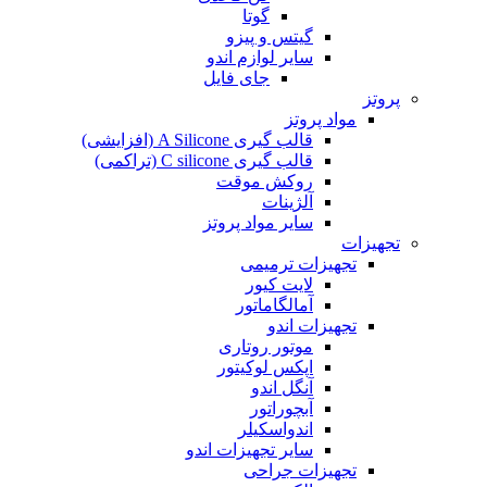
گوتا
گیتس و پیزو
سایر لوازم اندو
جای فایل
پروتز
مواد پروتز
قالب گیری A Silicone (افزایشی)
قالب گیری C silicone (تراکمی)
روکش موقت
آلژینات
سایر مواد پروتز
تجهیزات
تجهیزات ترمیمی
لایت کیور
آمالگاماتور
تجهیزات اندو
موتور روتاری
اپکس لوکیتور
آنگل اندو
آبچوراتور
اندواسکیلر
سایر تجهیزات اندو
تجهیزات جراحی