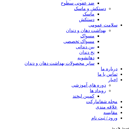
ضد عفونی سطوح
دستکش و ماسک
ماسک
دستکش
سلامت عمومی
بهداشت دهان و دندان
مسواک
مسواک تخصصی
بین دندانی
نخ دندان
دهانشویه
سایر محصولات بهداشت دهان و دندان
درباره ما
تماس با ما
اخبار
دوره های آموزشی
رویداد ها
کمپین لبخند
مجله شفامارکت
علاقه مندی
مقایسه
ورود / ثبت نام
سبد خرید