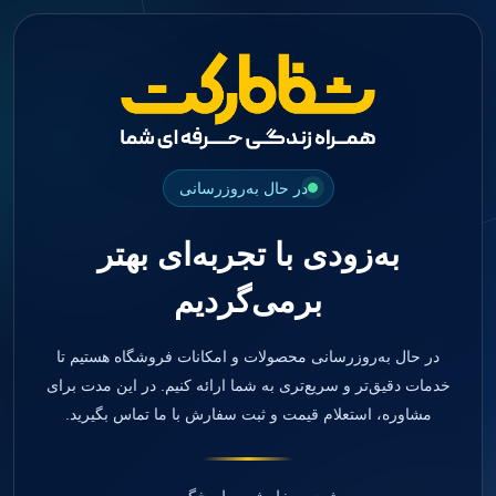
جستجو
منو
دسته بندی ها
فیکسچر
ابوتمنت
Impression Coping
Smart Builder
در حال به‌روزرسانی
kits
Others
به‌زودی با تجربه‌ای بهتر
صفحه اصلی
دندانپزشکی
برمی‌گردیم
ترمیمی و زیبایی
مواد ترمیمی
آمالگام
کامپوزیت
در حال به‌روزرسانی محصولات و امکانات فروشگاه هستیم تا
کامپوزیت فلو
خدمات دقیق‌تر و سریع‌تری به شما ارائه کنیم. در این مدت برای
اسید اچ
مشاوره، استعلام قیمت و ثبت سفارش با ما تماس بگیرید.
باندینگ
بیس و لاینر
بلیچینگ
انواع سمان و گلاس آینومر