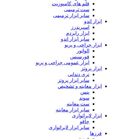
قلم های کامپوزیت
ست ترمیمی
سایر ابزار ترمیمی
ابزار اندو
اسپریدرز
ابزار رابردم
سایر ابزار اندو
ابزار جراحی و پریو
الواتور
فورسپس
ابزار عمومی جراحی و پریو
ابزار پروتز
تری دندانی
سایر ابزار پروتز
ابزار معاینه و تشخیص
پنس
سوند
ست معاینه
سایر ابزار معاینه
ابزار لابراتواری
چاقو
سایر ابزار لابراتواری
فرزها