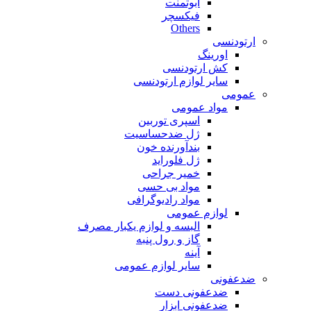
ابوتمنت
فیکسچر
Others
ارتودنسی
اورینگ
کش ارتودنسی
سایر لوازم ارتودنسی
عمومی
مواد عمومی
اسپری توربین
ژل ضدحساسیت
بندآورنده خون
ژل فلوراید
خمیر جراحی
مواد بی حسی
مواد رادیوگرافی
لوازم عمومی
البسه و لوازم یکبار مصرف
گاز و رول پنبه
آینه
سایر لوازم عمومی
ضدعفونی
ضدعفونی دست
ضدعفونی ابزار