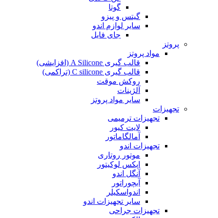
گوتا
گیتس و پیزو
سایر لوازم اندو
جای فایل
پروتز
مواد پروتز
قالب گیری A Silicone (افزایشی)
قالب گیری C silicone (تراکمی)
روکش موقت
آلژینات
سایر مواد پروتز
تجهیزات
تجهیزات ترمیمی
لایت کیور
آمالگاماتور
تجهیزات اندو
موتور روتاری
اپکس لوکیتور
آنگل اندو
آبچوراتور
اندواسکیلر
سایر تجهیزات اندو
تجهیزات جراحی