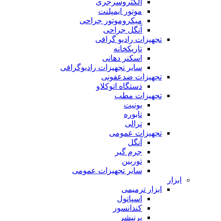
الکتروسرجری
موتور ایمپلنت
میکروموتور جراحی
آنگل جراحی
تجهیزات رادیو گرافی
تاریکخانه
اسکنر دهانی
سایر تجهیزات رادیوگرافی
تجهیزات ضدعفونی
دستگاه اتوکلاو
تجهیزات مطب
یونیت
تابوره
ترالی
تجهیزات عمومی
آنگل
جرم گیر
توربین
سایر تجهیزات عمومی
ابزار
ابزار ترمیمی
اسپاتول
کندانسور
برنیشر