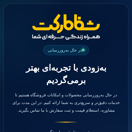
جستجو
منو
دسته بندی ها
فیکسچر
ابوتمنت
Impression Coping
Smart Builder
در حال به‌روزرسانی
kits
Others
به‌زودی با تجربه‌ای بهتر
صفحه اصلی
دندانپزشکی
برمی‌گردیم
ترمیمی و زیبایی
مواد ترمیمی
آمالگام
کامپوزیت
در حال به‌روزرسانی محصولات و امکانات فروشگاه هستیم تا
کامپوزیت فلو
خدمات دقیق‌تر و سریع‌تری به شما ارائه کنیم. در این مدت برای
اسید اچ
مشاوره، استعلام قیمت و ثبت سفارش با ما تماس بگیرید.
باندینگ
بیس و لاینر
بلیچینگ
انواع سمان و گلاس آینومر