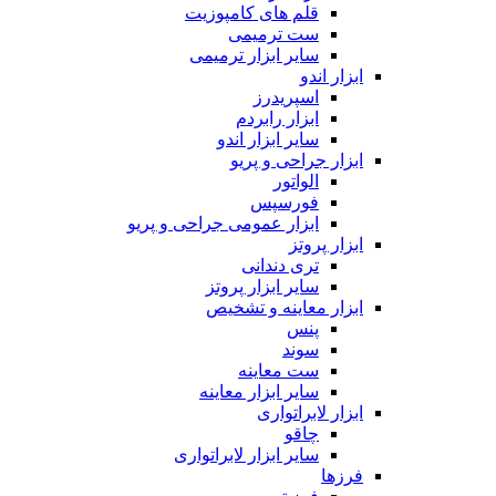
قلم های کامپوزیت
ست ترمیمی
سایر ابزار ترمیمی
ابزار اندو
اسپریدرز
ابزار رابردم
سایر ابزار اندو
ابزار جراحی و پریو
الواتور
فورسپس
ابزار عمومی جراحی و پریو
ابزار پروتز
تری دندانی
سایر ابزار پروتز
ابزار معاینه و تشخیص
پنس
سوند
ست معاینه
سایر ابزار معاینه
ابزار لابراتواری
چاقو
سایر ابزار لابراتواری
فرزها