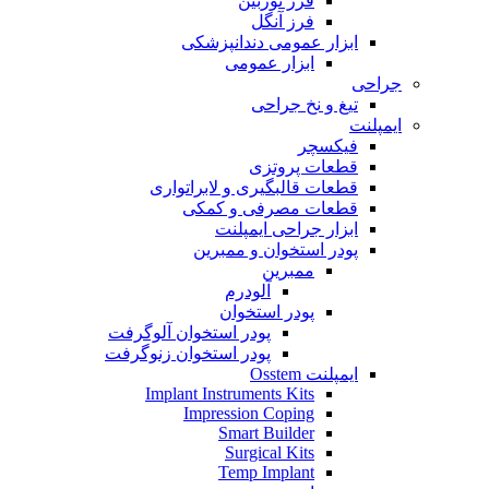
فرز توربین
فرز آنگل
ابزار عمومی دندانپزشکی
ابزار عمومی
جراحی
تیغ و نخ جراحی
ایمپلنت
فیکسچر
قطعات پروتزی
قطعات قالبگیری و لابراتواری
قطعات مصرفی و کمکی
ابزار جراحی ایمپلنت
پودر استخوان و ممبرین
ممبرین
آلودرم
پودر استخوان
پودر استخوان آلوگرفت
پودر استخوان زنوگرفت
ایمپلنت Osstem
Implant Instruments Kits
Impression Coping
Smart Builder
Surgical Kits
Temp Implant