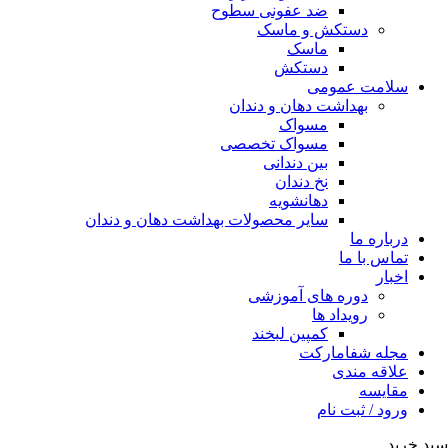
ضد عفونی سطوح
دستکش و ماسک
ماسک
دستکش
سلامت عمومی
بهداشت دهان و دندان
مسواک
مسواک تخصصی
بین دندانی
نخ دندان
دهانشویه
سایر محصولات بهداشت دهان و دندان
درباره ما
تماس با ما
اخبار
دوره های آموزشی
رویداد ها
کمپین لبخند
مجله شفامارکت
علاقه مندی
مقایسه
ورود / ثبت نام
سبد خرید