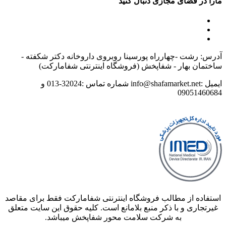
مارا در فضای مجازی دنبال کنید
آدرس: رشت -چهارراه پورسینا روبروی داروخانه دکتر شکفته -
ساختمان بهار - شفاپخش (فروشگاه اینترنتی شفامارکت)
ایمیل :info@shafamarket.net شماره تماس :32024-013 و
09051460684
استفاده از مطالب فروشگاه اینترنتی شفامارکت فقط برای مقاصد
غیرتجاری و با ذکر منبع بلامانع است. کلیه حقوق این سایت متعلق
به شرکت سلامت محور شفاپخش میباشد.