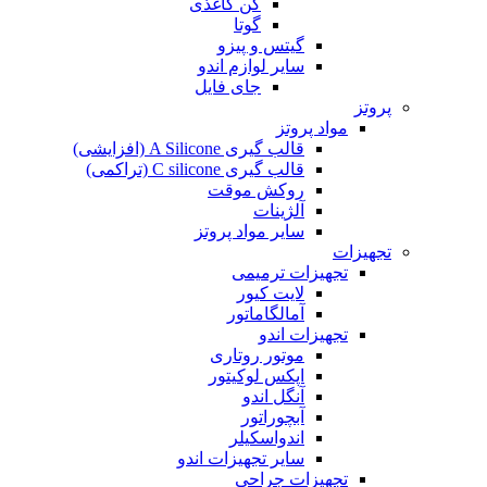
کن کاغذی
گوتا
گیتس و پیزو
سایر لوازم اندو
جای فایل
پروتز
مواد پروتز
قالب گیری A Silicone (افزایشی)
قالب گیری C silicone (تراکمی)
روکش موقت
آلژینات
سایر مواد پروتز
تجهیزات
تجهیزات ترمیمی
لایت کیور
آمالگاماتور
تجهیزات اندو
موتور روتاری
اپکس لوکیتور
آنگل اندو
آبچوراتور
اندواسکیلر
سایر تجهیزات اندو
تجهیزات جراحی