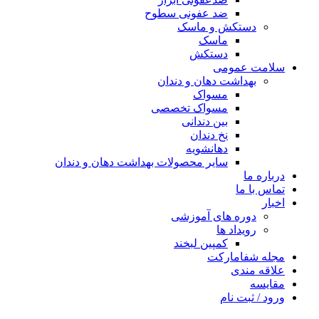
ضد عفونی سطوح
دستکش و ماسک
ماسک
دستکش
سلامت عمومی
بهداشت دهان و دندان
مسواک
مسواک تخصصی
بین دندانی
نخ دندان
دهانشویه
سایر محصولات بهداشت دهان و دندان
درباره ما
تماس با ما
اخبار
دوره های آموزشی
رویداد ها
کمپین لبخند
مجله شفامارکت
علاقه مندی
مقایسه
ورود / ثبت نام