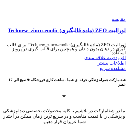
مقایسه
لورالیت ZEO (ماده قالبگیری) Technew_zinco-enolic
لورالیت ZEO (ماده قالبگیری) Technew_zinco-enolic: برای قالب
گیری در دهان بدون دندان و همچنین برای قالب گیری در پروتز
استفاده
افزودن به علاقه مندی
اطلاعات بیشتر
مشاهده سریع
شفامارکت همراه زندگی حرفه ای شما - ساعت کاری فروشگاه :9 صبح الی 17
عصر
ما در شفامارکت در تلاشیم تا کلیه محصولات تخصصی دندانپزشکی
و پزشکی را با قیمت مناسب و در سریع ترین زمان ممکن در اختیار
شما عزیزان قرار دهیم.