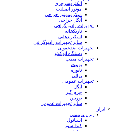
الکتروسرجری
موتور ایمپلنت
میکروموتور جراحی
آنگل جراحی
تجهیزات رادیو گرافی
تاریکخانه
اسکنر دهانی
سایر تجهیزات رادیوگرافی
تجهیزات ضدعفونی
دستگاه اتوکلاو
تجهیزات مطب
یونیت
تابوره
ترالی
تجهیزات عمومی
آنگل
جرم گیر
توربین
سایر تجهیزات عمومی
ابزار
ابزار ترمیمی
اسپاتول
کندانسور