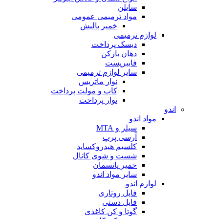
سایلن
مواد ترمیمی عمومی
خمیر پالیش
لوازم ترمیمی
دیسک پرداخت
دهان بازکن
فایبرپست
سایر لوازم ترمیمی
نوار ماتریس
کاپ و مولت پرداخت
نوار پرداخت
اندو
مواد اندو
سیلر و MTA
آرسی پرپ
کلسیم هیدروکساید
شست و شوی کانال
خمیر پانسمان
سایر مواد اندو
لوازم اندو
فایل روتاری
فایل دستی
گوتا و کن کاغذی