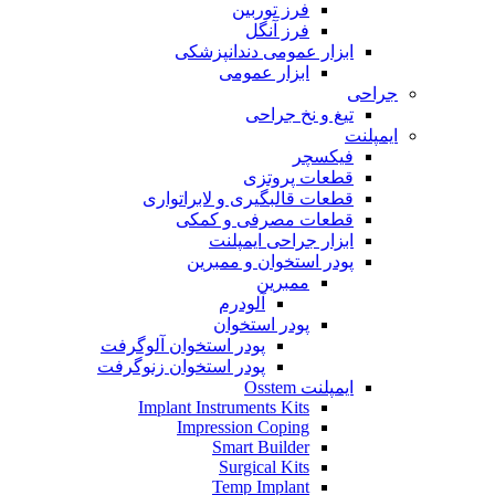
فرز توربین
فرز آنگل
ابزار عمومی دندانپزشکی
ابزار عمومی
جراحی
تیغ و نخ جراحی
ایمپلنت
فیکسچر
قطعات پروتزی
قطعات قالبگیری و لابراتواری
قطعات مصرفی و کمکی
ابزار جراحی ایمپلنت
پودر استخوان و ممبرین
ممبرین
آلودرم
پودر استخوان
پودر استخوان آلوگرفت
پودر استخوان زنوگرفت
ایمپلنت Osstem
Implant Instruments Kits
Impression Coping
Smart Builder
Surgical Kits
Temp Implant