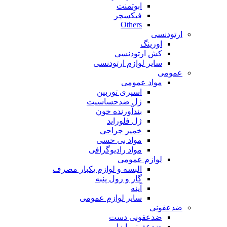
ابوتمنت
فیکسچر
Others
ارتودنسی
اورینگ
کش ارتودنسی
سایر لوازم ارتودنسی
عمومی
مواد عمومی
اسپری توربین
ژل ضدحساسیت
بندآورنده خون
ژل فلوراید
خمیر جراحی
مواد بی حسی
مواد رادیوگرافی
لوازم عمومی
البسه و لوازم یکبار مصرف
گاز و رول پنبه
آینه
سایر لوازم عمومی
ضدعفونی
ضدعفونی دست
ضدعفونی ابزار