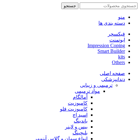
جستجو
منو
دسته بندی ها
فیکسچر
ابوتمنت
Impression Coping
Smart Builder
kits
Others
صفحه اصلی
دندانپزشکی
ترمیمی و زیبایی
مواد ترمیمی
آمالگام
کامپوزیت
کامپوزیت فلو
اسید اچ
باندینگ
بیس و لاینر
بلیچینگ
انواع سمان و گلاس آینومر