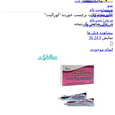
0
محصول
0
تومان
مجله شفامارکت
منو
ورود / ثبت نام
جستجو
خانه
محصولات برچسب خورده “لورالیت”
ورود / ثبت نام
در حال نمایش یک نتیجه
0
محصول
0
تومان
مشاهده فیلترها
نمایش
9
24
36
اتمام موجودی