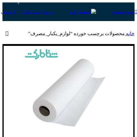
0
0
جستجو
ورود / ثبت نام
منو
0
تومان
خانه
محصولات برچسب خورده “لوازم_یکبار_مصرف”