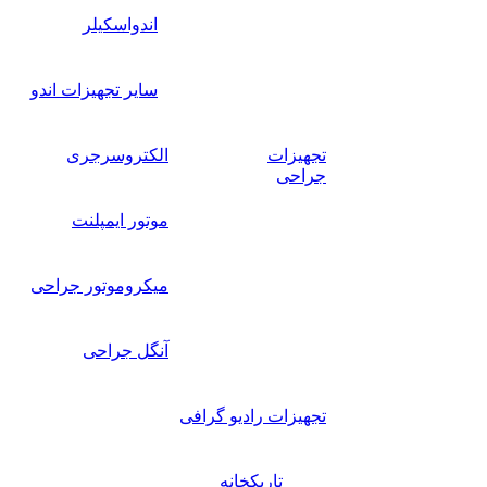
اندواسکیلر
سایر تجهیزات اندو
تجهیزات
الکتروسرجری
جراحی
موتور ایمپلنت
میکروموتور جراحی
آنگل جراحی
تجهیزات رادیو گرافی
تاریکخانه