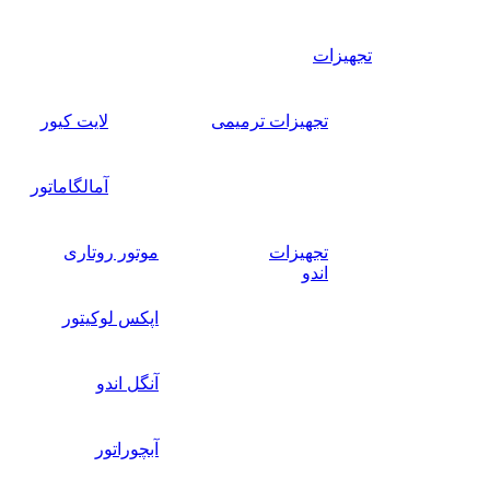
تجهیزات
تجهیزات ترمیمی
لایت کیور
آمالگاماتور
تجهیزات
موتور روتاری
اندو
اپکس لوکیتور
آنگل اندو
آبچوراتور