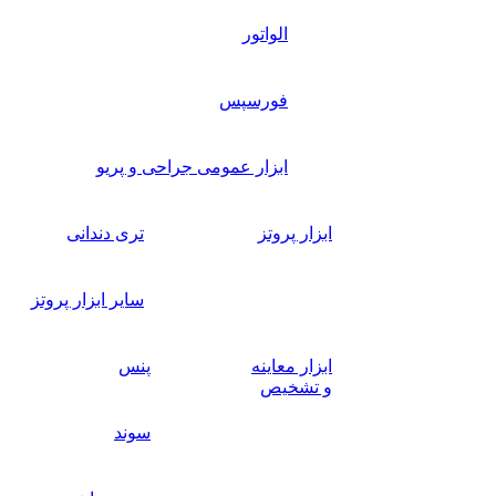
الواتور
فورسپس
ابزار عمومی جراحی و پریو
ابزار پروتز
تری دندانی
سایر ابزار پروتز
ابزار معاینه
پنس
و تشخیص
سوند