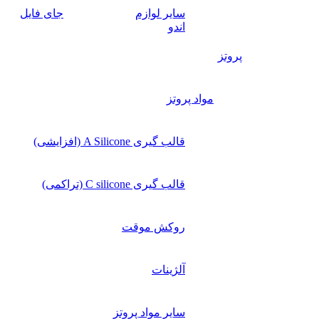
سایر لوازم
جای فایل
اندو
پروتز
مواد پروتز
قالب گیری A Silicone (افزایشی)
قالب گیری C silicone (تراکمی)
روکش موقت
آلژینات
سایر مواد پروتز