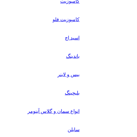
کامپوزیت
کامپوزیت فلو
اسید اچ
باندینگ
بیس و لاینر
بلیچینگ
انواع سمان و گلاس آینومر
سایلن