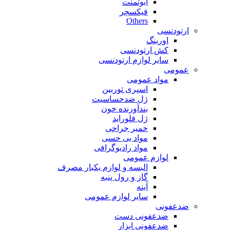
ابوتمنت
فیکسچر
Others
ارتودنسی
اورینگ
کش ارتودنسی
سایر لوازم ارتودنسی
عمومی
مواد عمومی
اسپری توربین
ژل ضدحساسیت
بندآورنده خون
ژل فلوراید
خمیر جراحی
مواد بی حسی
مواد رادیوگرافی
لوازم عمومی
البسه و لوازم یکبار مصرف
گاز و رول پنبه
آینه
سایر لوازم عمومی
ضدعفونی
ضدعفونی دست
ضدعفونی ابزار