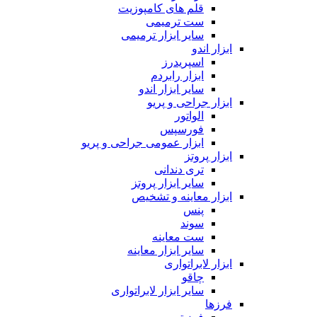
قلم های کامپوزیت
ست ترمیمی
سایر ابزار ترمیمی
ابزار اندو
اسپریدرز
ابزار رابردم
سایر ابزار اندو
ابزار جراحی و پریو
الواتور
فورسپس
ابزار عمومی جراحی و پریو
ابزار پروتز
تری دندانی
سایر ابزار پروتز
ابزار معاینه و تشخیص
پنس
سوند
ست معاینه
سایر ابزار معاینه
ابزار لابراتواری
چاقو
سایر ابزار لابراتواری
فرزها