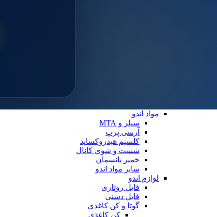
سایلن
مواد ترمیمی عمومی
خمیر پالیش
لوازم ترمیمی
دیسک پرداخت
دهان بازکن
فایبرپست
سایر لوازم ترمیمی
نوار ماتریس
کاپ و مولت پرداخت
نوار پرداخت
اندو
مواد اندو
سیلر و MTA
آرسی پرپ
کلسیم هیدروکساید
شست و شوی کانال
خمیر پانسمان
سایر مواد اندو
لوازم اندو
فایل روتاری
فایل دستی
گوتا و کن کاغذی
کن کاغذی