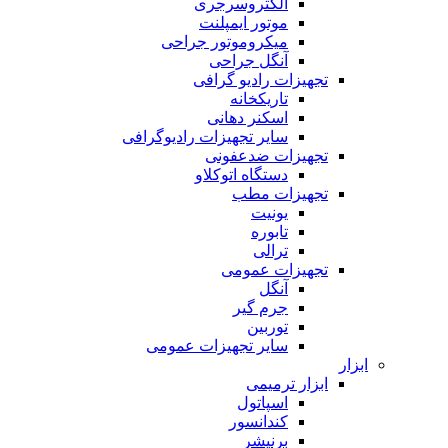
الکتروسرجری
موتور ایمپلنت
میکروموتور جراحی
آنگل جراحی
تجهیزات رادیو گرافی
تاریکخانه
اسکنر دهانی
سایر تجهیزات رادیوگرافی
تجهیزات ضدعفونی
دستگاه اتوکلاو
تجهیزات مطب
یونیت
تابوره
ترالی
تجهیزات عمومی
آنگل
جرم گیر
توربین
سایر تجهیزات عمومی
ابزار
ابزار ترمیمی
اسپاتول
کندانسور
برنیشر