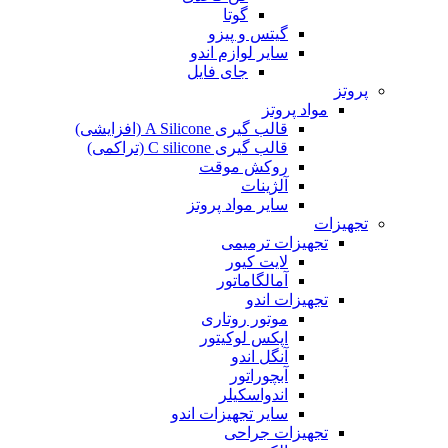
گوتا
گیتس و پیزو
سایر لوازم اندو
جای فایل
پروتز
مواد پروتز
قالب گیری A Silicone (افزایشی)
قالب گیری C silicone (تراکمی)
روکش موقت
آلژینات
سایر مواد پروتز
تجهیزات
تجهیزات ترمیمی
لایت کیور
آمالگاماتور
تجهیزات اندو
موتور روتاری
اپکس لوکیتور
آنگل اندو
آبچوراتور
اندواسکیلر
سایر تجهیزات اندو
تجهیزات جراحی