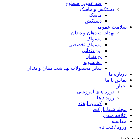
ضد عفونی سطوح
دستکش و ماسک
ماسک
دستکش
سلامت عمومی
بهداشت دهان و دندان
مسواک
مسواک تخصصی
بین دندانی
نخ دندان
دهانشویه
سایر محصولات بهداشت دهان و دندان
درباره ما
تماس با ما
اخبار
دوره های آموزشی
رویداد ها
کمپین لبخند
مجله شفامارکت
علاقه مندی
مقایسه
ورود / ثبت نام
سبد خرید