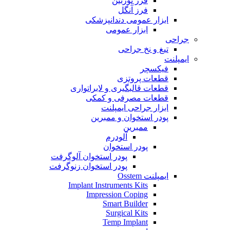
فرز توربین
فرز آنگل
ابزار عمومی دندانپزشکی
ابزار عمومی
جراحی
تیغ و نخ جراحی
ایمپلنت
فیکسچر
قطعات پروتزی
قطعات قالبگیری و لابراتواری
قطعات مصرفی و کمکی
ابزار جراحی ایمپلنت
پودر استخوان و ممبرین
ممبرین
آلودرم
پودر استخوان
پودر استخوان آلوگرفت
پودر استخوان زنوگرفت
ایمپلنت Osstem
Implant Instruments Kits
Impression Coping
Smart Builder
Surgical Kits
Temp Implant