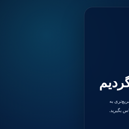
گردیم
یع‌تری به
س بگیرید.