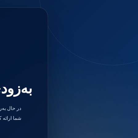
جستجو
منو
دسته بندی ها
فیکسچر
ابوتمنت
Impression Coping
Smart Builder
kits
Others
صفحه اصلی
دندانپزشکی
ترمیمی و زیبایی
به‌زود
مواد ترمیمی
آمالگام
کامپوزیت
کامپوزیت فلو
در حال به‌
اسید اچ
باندینگ
شما ارائه 
بیس و لاینر
بلیچینگ
انواع سمان و گلاس آینومر