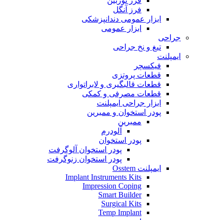
فرز توربین
فرز آنگل
ابزار عمومی دندانپزشکی
ابزار عمومی
جراحی
تیغ و نخ جراحی
ایمپلنت
فیکسچر
قطعات پروتزی
قطعات قالبگیری و لابراتواری
قطعات مصرفی و کمکی
ابزار جراحی ایمپلنت
پودر استخوان و ممبرین
ممبرین
آلودرم
پودر استخوان
پودر استخوان آلوگرفت
پودر استخوان زنوگرفت
ایمپلنت Osstem
Implant Instruments Kits
Impression Coping
Smart Builder
Surgical Kits
Temp Implant