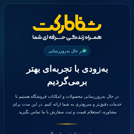
جستجو
منو
دسته بندی ها
فیکسچر
ابوتمنت
Impression Coping
Smart Builder
در حال به‌روزرسانی
kits
Others
به‌زودی با تجربه‌ای بهتر
صفحه اصلی
دندانپزشکی
برمی‌گردیم
ترمیمی و زیبایی
مواد ترمیمی
آمالگام
کامپوزیت
در حال به‌روزرسانی محصولات و امکانات فروشگاه هستیم تا
کامپوزیت فلو
خدمات دقیق‌تر و سریع‌تری به شما ارائه کنیم. در این مدت برای
اسید اچ
مشاوره، استعلام قیمت و ثبت سفارش با ما تماس بگیرید.
باندینگ
بیس و لاینر
بلیچینگ
انواع سمان و گلاس آینومر