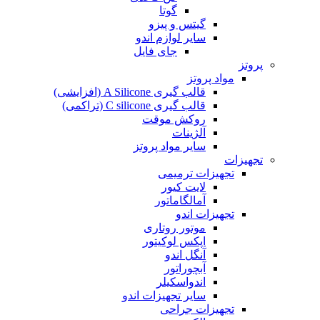
گوتا
گیتس و پیزو
سایر لوازم اندو
جای فایل
پروتز
مواد پروتز
قالب گیری A Silicone (افزایشی)
قالب گیری C silicone (تراکمی)
روکش موقت
آلژینات
سایر مواد پروتز
تجهیزات
تجهیزات ترمیمی
لایت کیور
آمالگاماتور
تجهیزات اندو
موتور روتاری
اپکس لوکیتور
آنگل اندو
آبچوراتور
اندواسکیلر
سایر تجهیزات اندو
تجهیزات جراحی