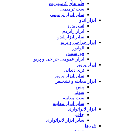
قلم های کامپوزیت
ست ترمیمی
سایر ابزار ترمیمی
ابزار اندو
اسپریدرز
ابزار رابردم
سایر ابزار اندو
ابزار جراحی و پریو
الواتور
فورسپس
ابزار عمومی جراحی و پریو
ابزار پروتز
تری دندانی
سایر ابزار پروتز
ابزار معاینه و تشخیص
پنس
سوند
ست معاینه
سایر ابزار معاینه
ابزار لابراتواری
چاقو
سایر ابزار لابراتواری
فرزها