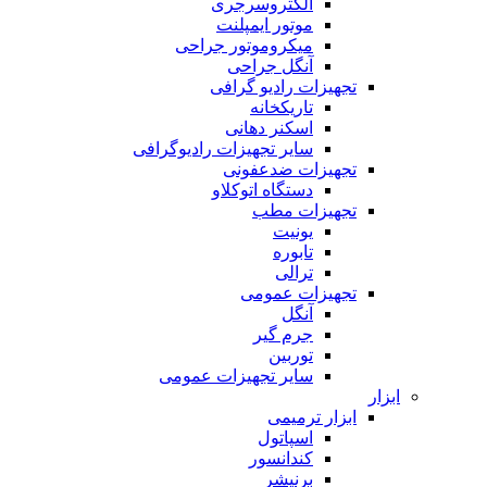
الکتروسرجری
موتور ایمپلنت
میکروموتور جراحی
آنگل جراحی
تجهیزات رادیو گرافی
تاریکخانه
اسکنر دهانی
سایر تجهیزات رادیوگرافی
تجهیزات ضدعفونی
دستگاه اتوکلاو
تجهیزات مطب
یونیت
تابوره
ترالی
تجهیزات عمومی
آنگل
جرم گیر
توربین
سایر تجهیزات عمومی
ابزار
ابزار ترمیمی
اسپاتول
کندانسور
برنیشر