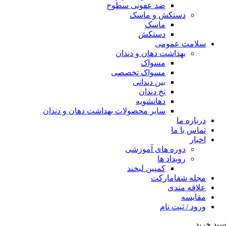
ضد عفونی سطوح
دستکش و ماسک
ماسک
دستکش
سلامت عمومی
بهداشت دهان و دندان
مسواک
مسواک تخصصی
بین دندانی
نخ دندان
دهانشویه
سایر محصولات بهداشت دهان و دندان
درباره ما
تماس با ما
اخبار
دوره های آموزشی
رویداد ها
کمپین لبخند
مجله شفامارکت
علاقه مندی
مقایسه
ورود / ثبت نام
سبد خرید