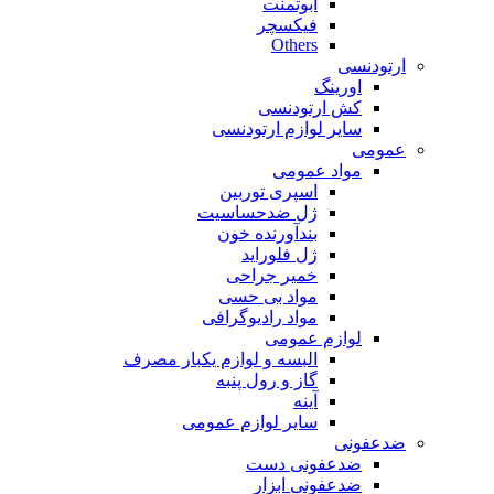
ابوتمنت
فیکسچر
Others
ارتودنسی
اورینگ
کش ارتودنسی
سایر لوازم ارتودنسی
عمومی
مواد عمومی
اسپری توربین
ژل ضدحساسیت
بندآورنده خون
ژل فلوراید
خمیر جراحی
مواد بی حسی
مواد رادیوگرافی
لوازم عمومی
البسه و لوازم یکبار مصرف
گاز و رول پنبه
آینه
سایر لوازم عمومی
ضدعفونی
ضدعفونی دست
ضدعفونی ابزار