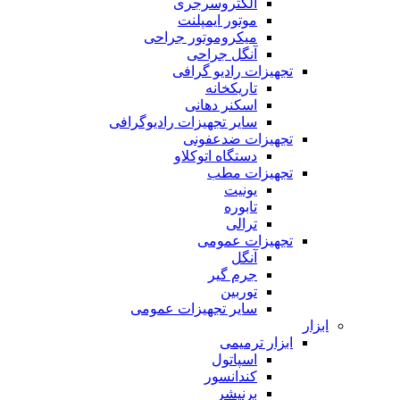
الکتروسرجری
موتور ایمپلنت
میکروموتور جراحی
آنگل جراحی
تجهیزات رادیو گرافی
تاریکخانه
اسکنر دهانی
سایر تجهیزات رادیوگرافی
تجهیزات ضدعفونی
دستگاه اتوکلاو
تجهیزات مطب
یونیت
تابوره
ترالی
تجهیزات عمومی
آنگل
جرم گیر
توربین
سایر تجهیزات عمومی
ابزار
ابزار ترمیمی
اسپاتول
کندانسور
برنیشر