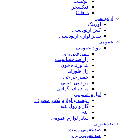
ابوتمنت
فیکسچر
Others
ارتودنسی
اورینگ
کش ارتودنسی
سایر لوازم ارتودنسی
عمومی
مواد عمومی
اسپری توربین
ژل ضدحساسیت
بندآورنده خون
ژل فلوراید
خمیر جراحی
مواد بی حسی
مواد رادیوگرافی
لوازم عمومی
البسه و لوازم یکبار مصرف
گاز و رول پنبه
آینه
سایر لوازم عمومی
ضدعفونی
ضدعفونی دست
ضدعفونی ابزار