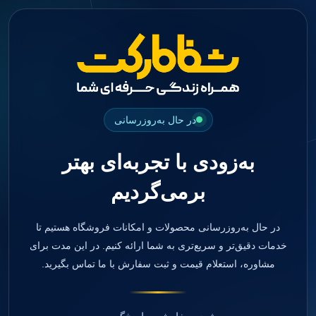
جستجو
منو
دسته بندی ها
فیکسچر
ابوتمنت
Impression Coping
Smart Builder
در حال به‌روزرسانی
kits
Others
به‌زودی با تجربه‌ای بهتر
صفحه اصلی
دندانپزشکی
برمی‌گردیم
ترمیمی و زیبایی
مواد ترمیمی
آمالگام
کامپوزیت
در حال به‌روزرسانی محصولات و امکانات فروشگاه هستیم تا
کامپوزیت فلو
خدمات دقیق‌تر و سریع‌تری به شما ارائه کنیم. در این مدت برای
اسید اچ
مشاوره، استعلام قیمت و ثبت سفارش با ما تماس بگیرید.
باندینگ
بیس و لاینر
بلیچینگ
انواع سمان و گلاس آینومر