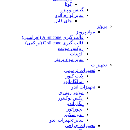
گوتا
گیتس و پیزو
سایر لوازم اندو
جای فایل
پروتز
مواد پروتز
قالب گیری A Silicone (افزایشی)
قالب گیری C silicone (تراکمی)
روکش موقت
آلژینات
سایر مواد پروتز
تجهیزات
تجهیزات ترمیمی
لایت کیور
آمالگاماتور
تجهیزات اندو
موتور روتاری
اپکس لوکیتور
آنگل اندو
آبچوراتور
اندواسکیلر
سایر تجهیزات اندو
تجهیزات جراحی