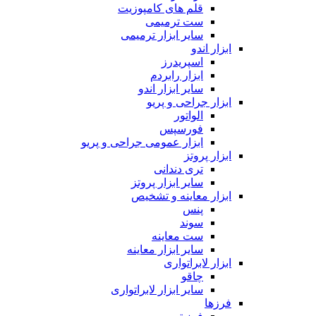
قلم های کامپوزیت
ست ترمیمی
سایر ابزار ترمیمی
ابزار اندو
اسپریدرز
ابزار رابردم
سایر ابزار اندو
ابزار جراحی و پریو
الواتور
فورسپس
ابزار عمومی جراحی و پریو
ابزار پروتز
تری دندانی
سایر ابزار پروتز
ابزار معاینه و تشخیص
پنس
سوند
ست معاینه
سایر ابزار معاینه
ابزار لابراتواری
چاقو
سایر ابزار لابراتواری
فرزها