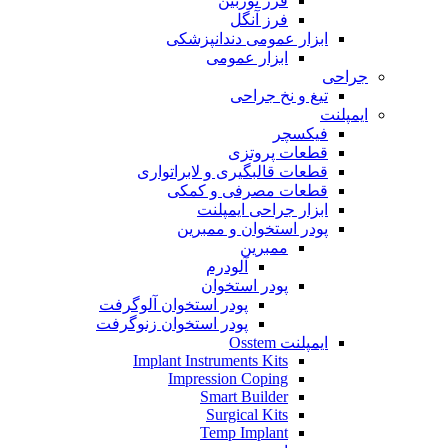
فرز توربین
فرز آنگل
ابزار عمومی دندانپزشکی
ابزار عمومی
جراحی
تیغ و نخ جراحی
ایمپلنت
فیکسچر
قطعات پروتزی
قطعات قالبگیری و لابراتواری
قطعات مصرفی و کمکی
ابزار جراحی ایمپلنت
پودر استخوان و ممبرین
ممبرین
آلودرم
پودر استخوان
پودر استخوان آلوگرفت
پودر استخوان زنوگرفت
ایمپلنت Osstem
Implant Instruments Kits
Impression Coping
Smart Builder
Surgical Kits
Temp Implant