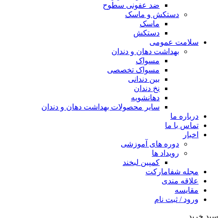
ضد عفونی سطوح
دستکش و ماسک
ماسک
دستکش
سلامت عمومی
بهداشت دهان و دندان
مسواک
مسواک تخصصی
بین دندانی
نخ دندان
دهانشویه
سایر محصولات بهداشت دهان و دندان
درباره ما
تماس با ما
اخبار
دوره های آموزشی
رویداد ها
کمپین لبخند
مجله شفامارکت
علاقه مندی
مقایسه
ورود / ثبت نام
سبد خرید