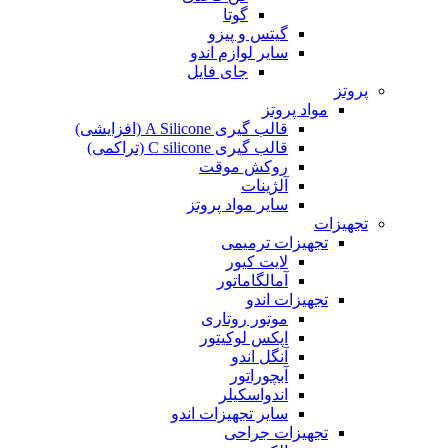
گوتا
گیتس و پیزو
سایر لوازم اندو
جای فایل
پروتز
مواد پروتز
قالب گیری A Silicone (افزایشی)
قالب گیری C silicone (تراکمی)
روکش موقت
آلژینات
سایر مواد پروتز
تجهیزات
تجهیزات ترمیمی
لایت کیور
آمالگاماتور
تجهیزات اندو
موتور روتاری
اپکس لوکیتور
آنگل اندو
آبچوراتور
اندواسکیلر
سایر تجهیزات اندو
تجهیزات جراحی