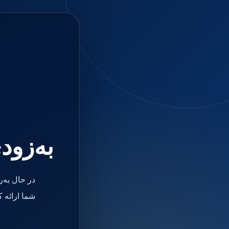
جستجو
منو
دسته بندی ها
فیکسچر
ابوتمنت
Impression Coping
Smart Builder
kits
Others
صفحه اصلی
دندانپزشکی
ترمیمی و زیبایی
به‌زود
مواد ترمیمی
آمالگام
کامپوزیت
کامپوزیت فلو
در حال به‌
اسید اچ
باندینگ
شما ارائه 
بیس و لاینر
بلیچینگ
انواع سمان و گلاس آینومر