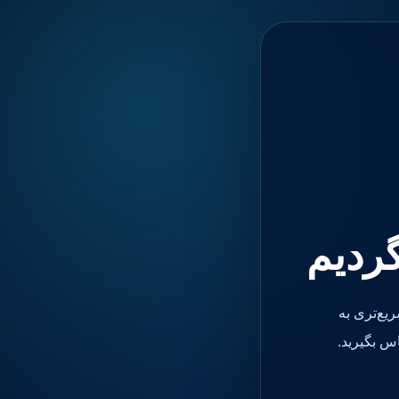
گردیم
یع‌تری به
س بگیرید.