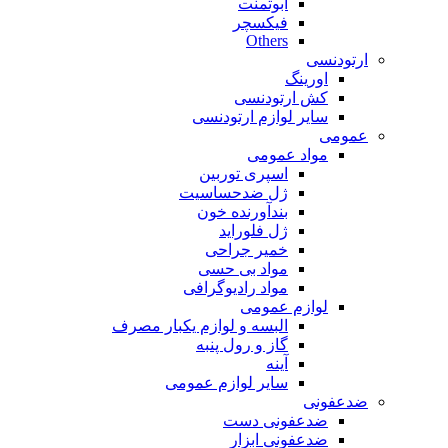
ابوتمنت
فیکسچر
Others
ارتودنسی
اورینگ
کش ارتودنسی
سایر لوازم ارتودنسی
عمومی
مواد عمومی
اسپری توربین
ژل ضدحساسیت
بندآورنده خون
ژل فلوراید
خمیر جراحی
مواد بی حسی
مواد رادیوگرافی
لوازم عمومی
البسه و لوازم یکبار مصرف
گاز و رول پنبه
آینه
سایر لوازم عمومی
ضدعفونی
ضدعفونی دست
ضدعفونی ابزار