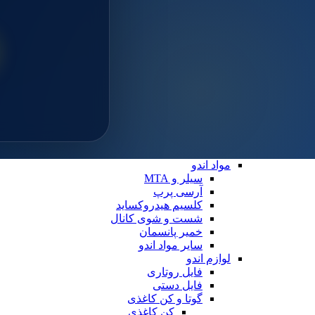
سایلن
مواد ترمیمی عمومی
خمیر پالیش
لوازم ترمیمی
دیسک پرداخت
دهان بازکن
فایبرپست
سایر لوازم ترمیمی
نوار ماتریس
کاپ و مولت پرداخت
نوار پرداخت
اندو
مواد اندو
سیلر و MTA
آرسی پرپ
کلسیم هیدروکساید
شست و شوی کانال
خمیر پانسمان
سایر مواد اندو
لوازم اندو
فایل روتاری
فایل دستی
گوتا و کن کاغذی
کن کاغذی