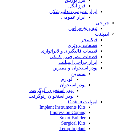
فرز توربین
فرز آنگل
ابزار عمومی دندانپزشکی
ابزار عمومی
جراحی
تیغ و نخ جراحی
ایمپلنت
فیکسچر
قطعات پروتزی
قطعات قالبگیری و لابراتواری
قطعات مصرفی و کمکی
ابزار جراحی ایمپلنت
پودر استخوان و ممبرین
ممبرین
آلودرم
پودر استخوان
پودر استخوان آلوگرفت
پودر استخوان زنوگرفت
ایمپلنت Osstem
Implant Instruments Kits
Impression Coping
Smart Builder
Surgical Kits
Temp Implant