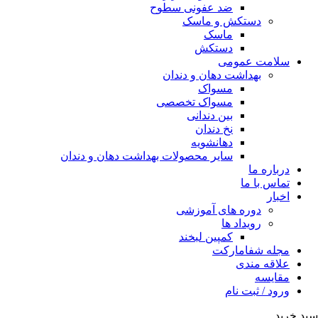
ضد عفونی سطوح
دستکش و ماسک
ماسک
دستکش
سلامت عمومی
بهداشت دهان و دندان
مسواک
مسواک تخصصی
بین دندانی
نخ دندان
دهانشویه
سایر محصولات بهداشت دهان و دندان
درباره ما
تماس با ما
اخبار
دوره های آموزشی
رویداد ها
کمپین لبخند
مجله شفامارکت
علاقه مندی
مقایسه
ورود / ثبت نام
سبد خرید