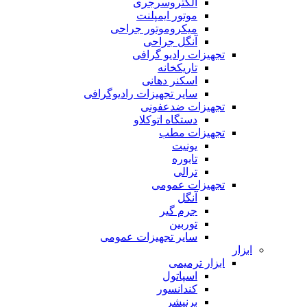
الکتروسرجری
موتور ایمپلنت
میکروموتور جراحی
آنگل جراحی
تجهیزات رادیو گرافی
تاریکخانه
اسکنر دهانی
سایر تجهیزات رادیوگرافی
تجهیزات ضدعفونی
دستگاه اتوکلاو
تجهیزات مطب
یونیت
تابوره
ترالی
تجهیزات عمومی
آنگل
جرم گیر
توربین
سایر تجهیزات عمومی
ابزار
ابزار ترمیمی
اسپاتول
کندانسور
برنیشر