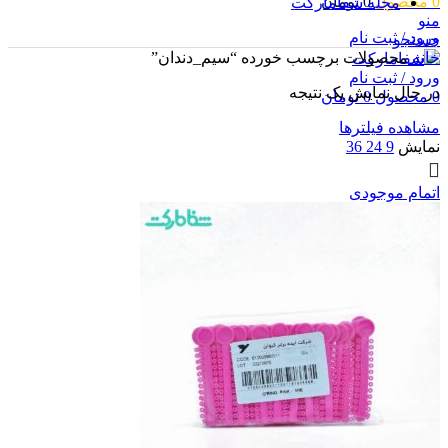
0
محصول
0
تومان
مجله شفامارکت
منو
ورود / ثبت نام
جستجو
خانه
محصولات برچسب خورده “سیم_دندان”
ورود / ثبت نام
در حال نمایش یک نتیجه
0
محصول
0
تومان
مشاهده فیلترها
نمایش
9
24
36
اتمام موجودی