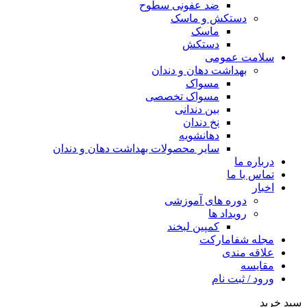
ضد عفونی سطوح
دستکش و ماسک
ماسک
دستکش
سلامت عمومی
بهداشت دهان و دندان
مسواک
مسواک تخصصی
بین دندانی
نخ دندان
دهانشویه
سایر محصولات بهداشت دهان و دندان
درباره ما
تماس با ما
اخبار
دوره های آموزشی
رویداد ها
کمپین لبخند
مجله شفامارکت
علاقه مندی
مقایسه
ورود / ثبت نام
سبد خرید