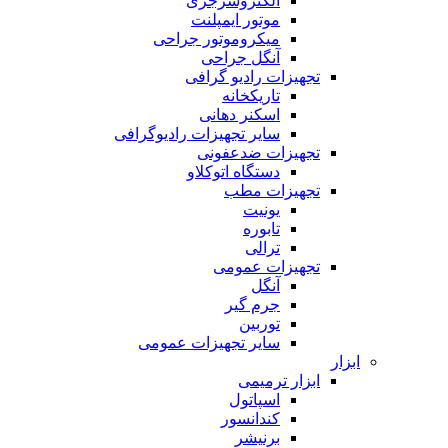
الکتروسرجری
موتور ایمپلنت
میکروموتور جراحی
آنگل جراحی
تجهیزات رادیو گرافی
تاریکخانه
اسکنر دهانی
سایر تجهیزات رادیوگرافی
تجهیزات ضدعفونی
دستگاه اتوکلاو
تجهیزات مطب
یونیت
تابوره
ترالی
تجهیزات عمومی
آنگل
جرم گیر
توربین
سایر تجهیزات عمومی
ابزار
ابزار ترمیمی
اسپاتول
کندانسور
برنیشر