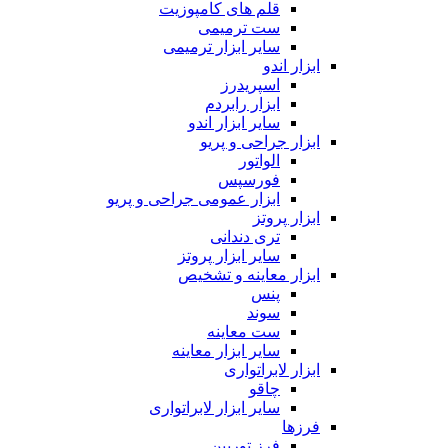
قلم های کامپوزیت
ست ترمیمی
سایر ابزار ترمیمی
ابزار اندو
اسپریدرز
ابزار رابردم
سایر ابزار اندو
ابزار جراحی و پریو
الواتور
فورسپس
ابزار عمومی جراحی و پریو
ابزار پروتز
تری دندانی
سایر ابزار پروتز
ابزار معاینه و تشخیص
پنس
سوند
ست معاینه
سایر ابزار معاینه
ابزار لابراتواری
چاقو
سایر ابزار لابراتواری
فرزها
فرز توربین