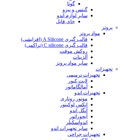
گوتا
گیتس و پیزو
سایر لوازم اندو
جای فایل
پروتز
مواد پروتز
قالب گیری A Silicone (افزایشی)
قالب گیری C silicone (تراکمی)
روکش موقت
آلژینات
سایر مواد پروتز
تجهیزات
تجهیزات ترمیمی
لایت کیور
آمالگاماتور
تجهیزات اندو
موتور روتاری
اپکس لوکیتور
آنگل اندو
آبچوراتور
اندواسکیلر
سایر تجهیزات اندو
تجهیزات جراحی