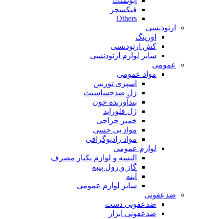
ابوتمنت
فیکسچر
Others
ارتودنسی
اورینگ
کش ارتودنسی
سایر لوازم ارتودنسی
عمومی
مواد عمومی
اسپری توربین
ژل ضدحساسیت
بندآورنده خون
ژل فلوراید
خمیر جراحی
مواد بی حسی
مواد رادیوگرافی
لوازم عمومی
البسه و لوازم یکبار مصرف
گاز و رول پنبه
آینه
سایر لوازم عمومی
ضدعفونی
ضدعفونی دست
ضدعفونی ابزار