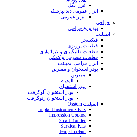
فرز آنگل
ابزار عمومی دندانپزشکی
ابزار عمومی
جراحی
تیغ و نخ جراحی
ایمپلنت
فیکسچر
قطعات پروتزی
قطعات قالبگیری و لابراتواری
قطعات مصرفی و کمکی
ابزار جراحی ایمپلنت
پودر استخوان و ممبرین
ممبرین
آلودرم
پودر استخوان
پودر استخوان آلوگرفت
پودر استخوان زنوگرفت
ایمپلنت Osstem
Implant Instruments Kits
Impression Coping
Smart Builder
Surgical Kits
Temp Implant