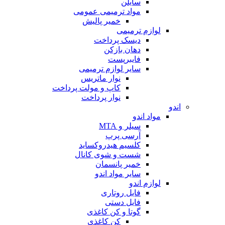
سایلن
مواد ترمیمی عمومی
خمیر پالیش
لوازم ترمیمی
دیسک پرداخت
دهان بازکن
فایبرپست
سایر لوازم ترمیمی
نوار ماتریس
کاپ و مولت پرداخت
نوار پرداخت
اندو
مواد اندو
سیلر و MTA
آرسی پرپ
کلسیم هیدروکساید
شست و شوی کانال
خمیر پانسمان
سایر مواد اندو
لوازم اندو
فایل روتاری
فایل دستی
گوتا و کن کاغذی
کن کاغذی