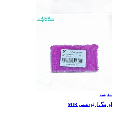
مقایسه
اورینگ ارتودنسی MIB