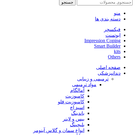
جستجو
منو
دسته بندی ها
فیکسچر
ابوتمنت
Impression Coping
Smart Builder
kits
Others
صفحه اصلی
دندانپزشکی
ترمیمی و زیبایی
مواد ترمیمی
آمالگام
کامپوزیت
کامپوزیت فلو
اسید اچ
باندینگ
بیس و لاینر
بلیچینگ
انواع سمان و گلاس آینومر