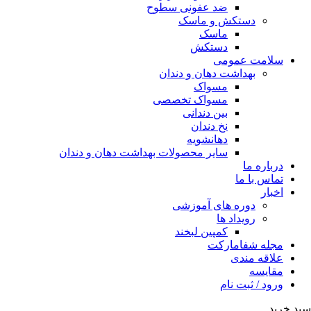
ضد عفونی سطوح
دستکش و ماسک
ماسک
دستکش
سلامت عمومی
بهداشت دهان و دندان
مسواک
مسواک تخصصی
بین دندانی
نخ دندان
دهانشویه
سایر محصولات بهداشت دهان و دندان
درباره ما
تماس با ما
اخبار
دوره های آموزشی
رویداد ها
کمپین لبخند
مجله شفامارکت
علاقه مندی
مقایسه
ورود / ثبت نام
سبد خرید