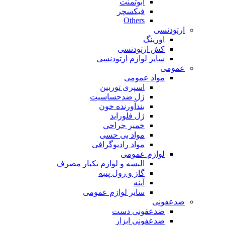
ابوتمنت
فیکسچر
Others
ارتودنسی
اورینگ
کش ارتودنسی
سایر لوازم ارتودنسی
عمومی
مواد عمومی
اسپری توربین
ژل ضدحساسیت
بندآورنده خون
ژل فلوراید
خمیر جراحی
مواد بی حسی
مواد رادیوگرافی
لوازم عمومی
البسه و لوازم یکبار مصرف
گاز و رول پنبه
آینه
سایر لوازم عمومی
ضدعفونی
ضدعفونی دست
ضدعفونی ابزار