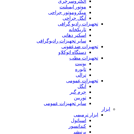
الکتروسرجری
موتور ایمپلنت
میکروموتور جراحی
آنگل جراحی
تجهیزات رادیو گرافی
تاریکخانه
اسکنر دهانی
سایر تجهیزات رادیوگرافی
تجهیزات ضدعفونی
دستگاه اتوکلاو
تجهیزات مطب
یونیت
تابوره
ترالی
تجهیزات عمومی
آنگل
جرم گیر
توربین
سایر تجهیزات عمومی
ابزار
ابزار ترمیمی
اسپاتول
کندانسور
برنیشر