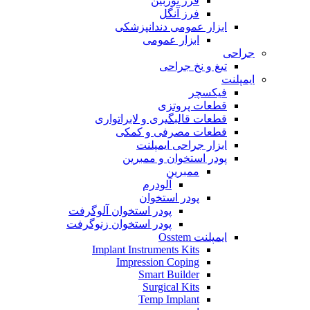
فرز توربین
فرز آنگل
ابزار عمومی دندانپزشکی
ابزار عمومی
جراحی
تیغ و نخ جراحی
ایمپلنت
فیکسچر
قطعات پروتزی
قطعات قالبگیری و لابراتواری
قطعات مصرفی و کمکی
ابزار جراحی ایمپلنت
پودر استخوان و ممبرین
ممبرین
آلودرم
پودر استخوان
پودر استخوان آلوگرفت
پودر استخوان زنوگرفت
ایمپلنت Osstem
Implant Instruments Kits
Impression Coping
Smart Builder
Surgical Kits
Temp Implant