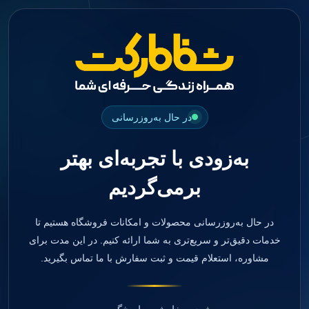
جستجو
منو
دسته بندی ها
فیکسچر
ابوتمنت
Impression Coping
Smart Builder
در حال به‌روزرسانی
kits
Others
به‌زودی با تجربه‌ای بهتر
صفحه اصلی
دندانپزشکی
برمی‌گردیم
ترمیمی و زیبایی
مواد ترمیمی
آمالگام
کامپوزیت
در حال به‌روزرسانی محصولات و امکانات فروشگاه هستیم تا
کامپوزیت فلو
خدمات دقیق‌تر و سریع‌تری به شما ارائه کنیم. در این مدت برای
اسید اچ
مشاوره، استعلام قیمت و ثبت سفارش با ما تماس بگیرید.
باندینگ
بیس و لاینر
بلیچینگ
انواع سمان و گلاس آینومر