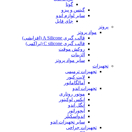
گوتا
گیتس و پیزو
سایر لوازم اندو
جای فایل
پروتز
مواد پروتز
قالب گیری A Silicone (افزایشی)
قالب گیری C silicone (تراکمی)
روکش موقت
آلژینات
سایر مواد پروتز
تجهیزات
تجهیزات ترمیمی
لایت کیور
آمالگاماتور
تجهیزات اندو
موتور روتاری
اپکس لوکیتور
آنگل اندو
آبچوراتور
اندواسکیلر
سایر تجهیزات اندو
تجهیزات جراحی