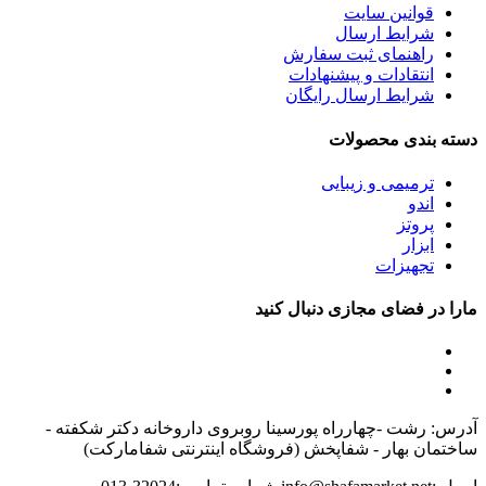
قوانین سایت
شرایط ارسال
راهنمای ثبت سفارش
انتقادات و پیشنهادات
شرایط ارسال رایگان
دسته بندی محصولات
ترمیمی و زیبایی
اندو
پروتز
ابزار
تجهیزات
مارا در فضای مجازی دنبال کنید
آدرس: رشت -چهارراه پورسینا روبروی داروخانه دکتر شکفته -
ساختمان بهار - شفاپخش (فروشگاه اینترنتی شفامارکت)