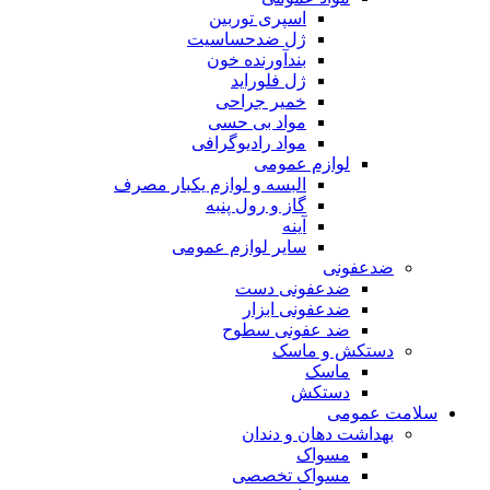
اسپری توربین
ژل ضدحساسیت
بندآورنده خون
ژل فلوراید
خمیر جراحی
مواد بی حسی
مواد رادیوگرافی
لوازم عمومی
البسه و لوازم یکبار مصرف
گاز و رول پنبه
آینه
سایر لوازم عمومی
ضدعفونی
ضدعفونی دست
ضدعفونی ابزار
ضد عفونی سطوح
دستکش و ماسک
ماسک
دستکش
سلامت عمومی
بهداشت دهان و دندان
مسواک
مسواک تخصصی