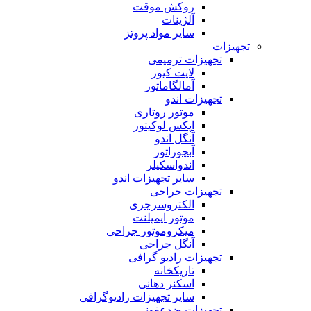
روکش موقت
آلژینات
سایر مواد پروتز
تجهیزات
تجهیزات ترمیمی
لایت کیور
آمالگاماتور
تجهیزات اندو
موتور روتاری
اپکس لوکیتور
آنگل اندو
آبچوراتور
اندواسکیلر
سایر تجهیزات اندو
تجهیزات جراحی
الکتروسرجری
موتور ایمپلنت
میکروموتور جراحی
آنگل جراحی
تجهیزات رادیو گرافی
تاریکخانه
اسکنر دهانی
سایر تجهیزات رادیوگرافی
تجهیزات ضدعفونی