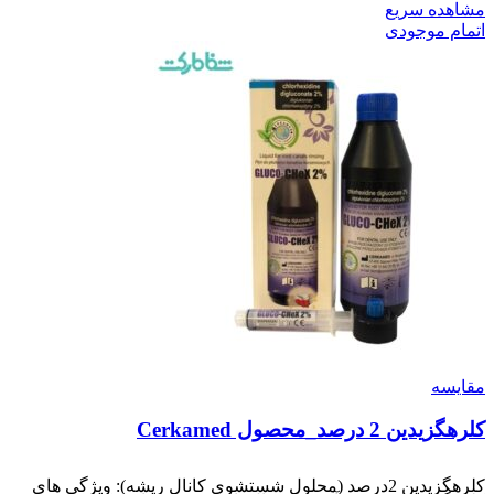
مشاهده سریع
اتمام موجودی
مقایسه
کلرهگزیدین 2 درصد_محصول Cerkamed
کلرهگزیدین 2درصد (محلول شستشوی کانال ریشه): ویژگی های