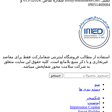
ایمیل :info@shafamarket.net شماره تماس :32024-013 و
09051460684
استفاده از مطالب فروشگاه اینترنتی شفامارکت فقط برای مقاصد
غیرتجاری و با ذکر منبع بلامانع است. کلیه حقوق این سایت متعلق
به شرکت سلامت محور شفاپخش میباشد.
جستجو
منو
دسته بندی ها
فیکسچر
ابوتمنت
Impression Coping
Smart Builder