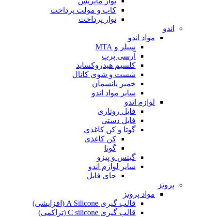
نوار ماتریس
کاپ و مولت پرداخت
نوار پرداخت
اندو
مواد اندو
سیلر و MTA
آرسی پرپ
کلسیم هیدروکساید
شست و شوی کانال
خمیر پانسمان
سایر مواد اندو
لوازم اندو
فایل روتاری
فایل دستی
گوتا و کن کاغذی
کن کاغذی
گوتا
گیتس و پیزو
سایر لوازم اندو
جای فایل
پروتز
مواد پروتز
قالب گیری A Silicone (افزایشی)
قالب گیری C silicone (تراکمی)