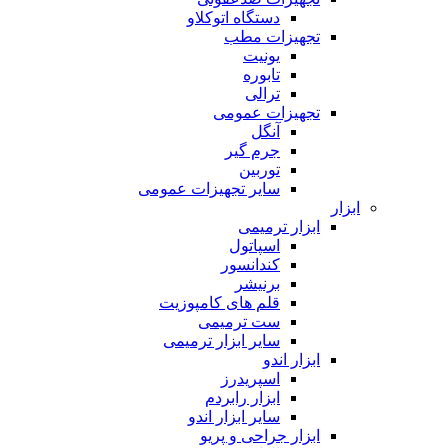
دستگاه اتوکلاو
تجهیزات مطب
یونیت
تابوره
ترالی
تجهیزات عمومی
آنگل
جرم گیر
توربین
سایر تجهیزات عمومی
ابزار
ابزار ترمیمی
اسپاتول
کندانسور
برنیشر
قلم های کامپوزیت
ست ترمیمی
سایر ابزار ترمیمی
ابزار اندو
اسپریدرز
ابزار رابردم
سایر ابزار اندو
ابزار جراحی و پریو