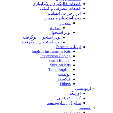
قطعات قالبگیری و لابراتواری
قطعات مصرفی و کمکی
ابزار جراحی ایمپلنت
پودر استخوان و ممبرین
ممبرین
آلودرم
پودر استخوان
پودر استخوان آلوگرفت
پودر استخوان زنوگرفت
ایمپلنت Osstem
Implant Instruments Kits
Impression Coping
Smart Builder
Surgical Kits
Temp Implant
ابوتمنت
فیکسچر
Others
ارتودنسی
اورینگ
کش ارتودنسی
سایر لوازم ارتودنسی
عمومی
مواد عمومی