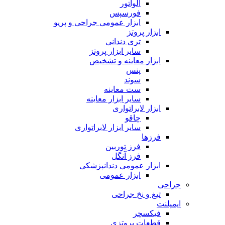
الواتور
فورسپس
ابزار عمومی جراحی و پریو
ابزار پروتز
تری دندانی
سایر ابزار پروتز
ابزار معاینه و تشخیص
پنس
سوند
ست معاینه
سایر ابزار معاینه
ابزار لابراتواری
چاقو
سایر ابزار لابراتواری
فرزها
فرز توربین
فرز آنگل
ابزار عمومی دندانپزشکی
ابزار عمومی
جراحی
تیغ و نخ جراحی
ایمپلنت
فیکسچر
قطعات پروتزی