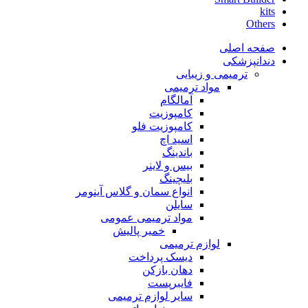
kits
Others
صفحه اصلی
دندانپزشکی
ترمیمی و زیبایی
مواد ترمیمی
آمالگام
کامپوزیت
کامپوزیت فلو
اسید اچ
باندینگ
بیس و لاینر
بلیچینگ
انواع سمان و گلاس آینومر
سایلن
مواد ترمیمی عمومی
خمیر پالیش
لوازم ترمیمی
دیسک پرداخت
دهان بازکن
فایبرپست
سایر لوازم ترمیمی