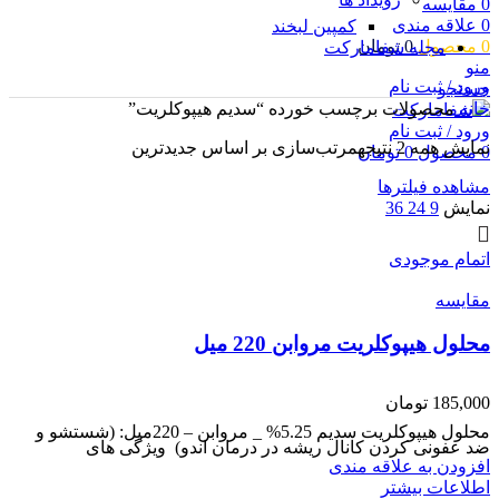
0
مقایسه
0
علاقه مندی
کمپین لبخند
0
محصول
0
تومان
مجله شفامارکت
منو
ورود / ثبت نام
جستجو
خانه
محصولات برچسب خورده “سدیم هیپوکلریت”
ورود / ثبت نام
نمایش همه 2 نتیجه
مرتب‌سازی بر اساس جدیدترین
0
محصول
0
تومان
مشاهده فیلترها
نمایش
9
24
36
اتمام موجودی
مقایسه
محلول هیپوکلریت مروابن 220 میل
185,000
تومان
محلول هیپوکلریت سدیم 5.25% _ مروابن – 220میل: (شستشو و
ضد عفونی کردن کانال ریشه در درمان اندو) ویژگی های
افزودن به علاقه مندی
اطلاعات بیشتر