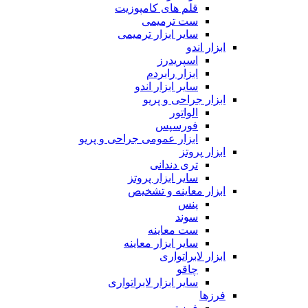
قلم های کامپوزیت
ست ترمیمی
سایر ابزار ترمیمی
ابزار اندو
اسپریدرز
ابزار رابردم
سایر ابزار اندو
ابزار جراحی و پریو
الواتور
فورسپس
ابزار عمومی جراحی و پریو
ابزار پروتز
تری دندانی
سایر ابزار پروتز
ابزار معاینه و تشخیص
پنس
سوند
ست معاینه
سایر ابزار معاینه
ابزار لابراتواری
چاقو
سایر ابزار لابراتواری
فرزها