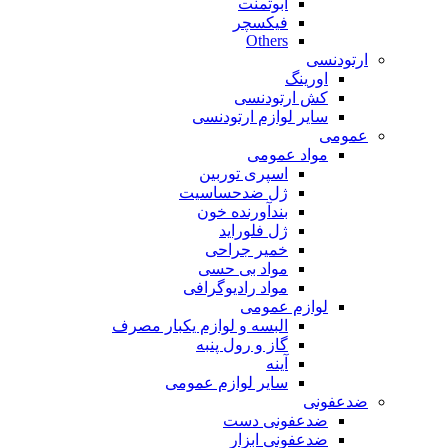
ابوتمنت
فیکسچر
Others
ارتودنسی
اورینگ
کش ارتودنسی
سایر لوازم ارتودنسی
عمومی
مواد عمومی
اسپری توربین
ژل ضدحساسیت
بندآورنده خون
ژل فلوراید
خمیر جراحی
مواد بی حسی
مواد رادیوگرافی
لوازم عمومی
البسه و لوازم یکبار مصرف
گاز و رول پنبه
آینه
سایر لوازم عمومی
ضدعفونی
ضدعفونی دست
ضدعفونی ابزار