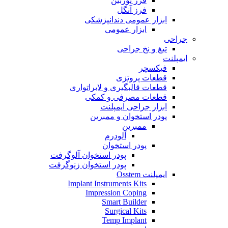
فرز توربین
فرز آنگل
ابزار عمومی دندانپزشکی
ابزار عمومی
جراحی
تیغ و نخ جراحی
ایمپلنت
فیکسچر
قطعات پروتزی
قطعات قالبگیری و لابراتواری
قطعات مصرفی و کمکی
ابزار جراحی ایمپلنت
پودر استخوان و ممبرین
ممبرین
آلودرم
پودر استخوان
پودر استخوان آلوگرفت
پودر استخوان زنوگرفت
ایمپلنت Osstem
Implant Instruments Kits
Impression Coping
Smart Builder
Surgical Kits
Temp Implant