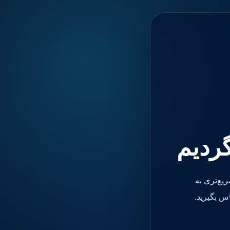
گردیم
یع‌تری به
س بگیرید.