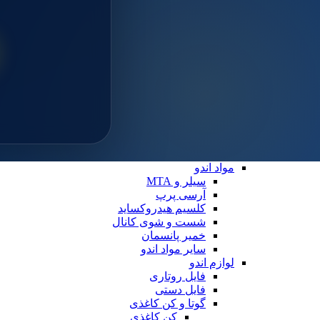
سایلن
مواد ترمیمی عمومی
خمیر پالیش
لوازم ترمیمی
دیسک پرداخت
دهان بازکن
فایبرپست
سایر لوازم ترمیمی
نوار ماتریس
کاپ و مولت پرداخت
نوار پرداخت
اندو
مواد اندو
سیلر و MTA
آرسی پرپ
کلسیم هیدروکساید
شست و شوی کانال
خمیر پانسمان
سایر مواد اندو
لوازم اندو
فایل روتاری
فایل دستی
گوتا و کن کاغذی
کن کاغذی