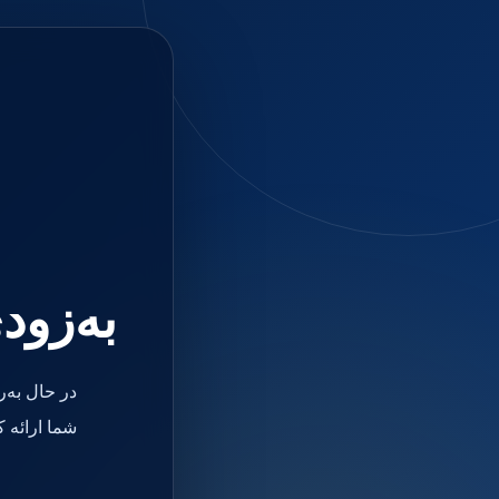
جستجو
منو
دسته بندی ها
فیکسچر
ابوتمنت
Impression Coping
Smart Builder
kits
Others
صفحه اصلی
دندانپزشکی
ترمیمی و زیبایی
به‌زود
مواد ترمیمی
آمالگام
کامپوزیت
کامپوزیت فلو
در حال به‌
اسید اچ
باندینگ
شما ارائه 
بیس و لاینر
بلیچینگ
انواع سمان و گلاس آینومر