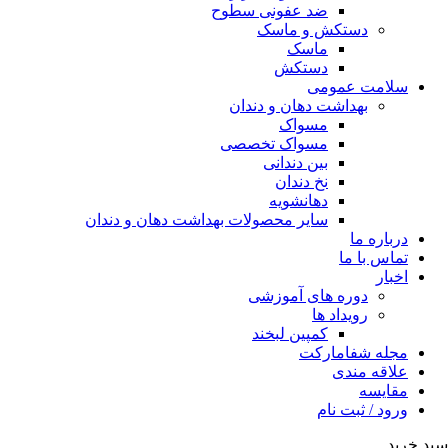
ضد عفونی سطوح
دستکش و ماسک
ماسک
دستکش
سلامت عمومی
بهداشت دهان و دندان
مسواک
مسواک تخصصی
بین دندانی
نخ دندان
دهانشویه
سایر محصولات بهداشت دهان و دندان
درباره ما
تماس با ما
اخبار
دوره های آموزشی
رویداد ها
کمپین لبخند
مجله شفامارکت
علاقه مندی
مقایسه
ورود / ثبت نام
سبد خرید