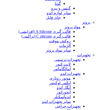
گوتا
گیتس و پیزو
سایر لوازم اندو
جای فایل
پروتز
مواد پروتز
قالب گیری A Silicone (افزایشی)
قالب گیری C silicone (تراکمی)
روکش موقت
آلژینات
سایر مواد پروتز
تجهیزات
تجهیزات ترمیمی
لایت کیور
آمالگاماتور
تجهیزات اندو
موتور روتاری
اپکس لوکیتور
آنگل اندو
آبچوراتور
اندواسکیلر
سایر تجهیزات اندو
تجهیزات جراحی