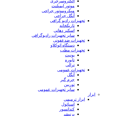
الکتروسرجری
موتور ایمپلنت
میکروموتور جراحی
آنگل جراحی
تجهیزات رادیو گرافی
تاریکخانه
اسکنر دهانی
سایر تجهیزات رادیوگرافی
تجهیزات ضدعفونی
دستگاه اتوکلاو
تجهیزات مطب
یونیت
تابوره
ترالی
تجهیزات عمومی
آنگل
جرم گیر
توربین
سایر تجهیزات عمومی
ابزار
ابزار ترمیمی
اسپاتول
کندانسور
برنیشر