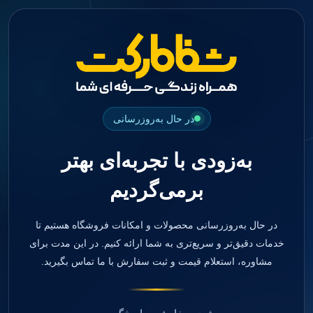
جستجو
منو
دسته بندی ها
فیکسچر
ابوتمنت
Impression Coping
Smart Builder
در حال به‌روزرسانی
kits
Others
به‌زودی با تجربه‌ای بهتر
صفحه اصلی
دندانپزشکی
برمی‌گردیم
ترمیمی و زیبایی
مواد ترمیمی
آمالگام
کامپوزیت
در حال به‌روزرسانی محصولات و امکانات فروشگاه هستیم تا
کامپوزیت فلو
خدمات دقیق‌تر و سریع‌تری به شما ارائه کنیم. در این مدت برای
اسید اچ
مشاوره، استعلام قیمت و ثبت سفارش با ما تماس بگیرید.
باندینگ
بیس و لاینر
بلیچینگ
انواع سمان و گلاس آینومر