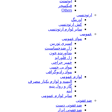
ابوتمنت
فیکسچر
Others
ارتودنسی
اورینگ
کش ارتودنسی
سایر لوازم ارتودنسی
عمومی
مواد عمومی
اسپری توربین
ژل ضدحساسیت
بندآورنده خون
ژل فلوراید
خمیر جراحی
مواد بی حسی
مواد رادیوگرافی
لوازم عمومی
البسه و لوازم یکبار مصرف
گاز و رول پنبه
آینه
سایر لوازم عمومی
ضدعفونی
ضدعفونی دست
ضدعفونی ابزار