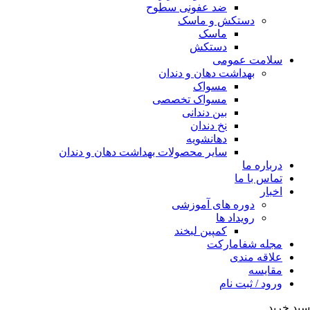
ضد عفونی سطوح
دستکش و ماسک
ماسک
دستکش
سلامت عمومی
بهداشت دهان و دندان
مسواک
مسواک تخصصی
بین دندانی
نخ دندان
دهانشویه
سایر محصولات بهداشت دهان و دندان
درباره ما
تماس با ما
اخبار
دوره های آموزشی
رویداد ها
کمپین لبخند
مجله شفامارکت
علاقه مندی
مقایسه
ورود / ثبت نام
سبد خرید