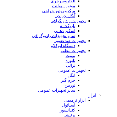
الکتروسرجری
موتور ایمپلنت
میکروموتور جراحی
آنگل جراحی
تجهیزات رادیو گرافی
تاریکخانه
اسکنر دهانی
سایر تجهیزات رادیوگرافی
تجهیزات ضدعفونی
دستگاه اتوکلاو
تجهیزات مطب
یونیت
تابوره
ترالی
تجهیزات عمومی
آنگل
جرم گیر
توربین
سایر تجهیزات عمومی
ابزار
ابزار ترمیمی
اسپاتول
کندانسور
برنیشر