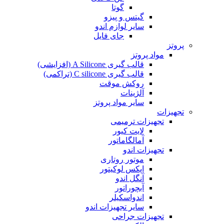
گوتا
گیتس و پیزو
سایر لوازم اندو
جای فایل
پروتز
مواد پروتز
قالب گیری A Silicone (افزایشی)
قالب گیری C silicone (تراکمی)
روکش موقت
آلژینات
سایر مواد پروتز
تجهیزات
تجهیزات ترمیمی
لایت کیور
آمالگاماتور
تجهیزات اندو
موتور روتاری
اپکس لوکیتور
آنگل اندو
آبچوراتور
اندواسکیلر
سایر تجهیزات اندو
تجهیزات جراحی