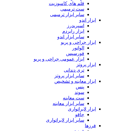
قلم های کامپوزیت
ست ترمیمی
سایر ابزار ترمیمی
ابزار اندو
اسپریدرز
ابزار رابردم
سایر ابزار اندو
ابزار جراحی و پریو
الواتور
فورسپس
ابزار عمومی جراحی و پریو
ابزار پروتز
تری دندانی
سایر ابزار پروتز
ابزار معاینه و تشخیص
پنس
سوند
ست معاینه
سایر ابزار معاینه
ابزار لابراتواری
چاقو
سایر ابزار لابراتواری
فرزها