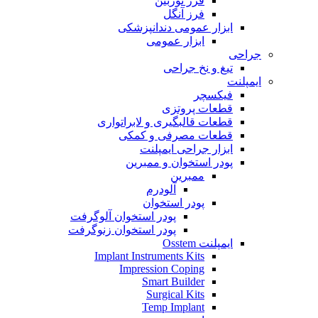
فرز توربین
فرز آنگل
ابزار عمومی دندانپزشکی
ابزار عمومی
جراحی
تیغ و نخ جراحی
ایمپلنت
فیکسچر
قطعات پروتزی
قطعات قالبگیری و لابراتواری
قطعات مصرفی و کمکی
ابزار جراحی ایمپلنت
پودر استخوان و ممبرین
ممبرین
آلودرم
پودر استخوان
پودر استخوان آلوگرفت
پودر استخوان زنوگرفت
ایمپلنت Osstem
Implant Instruments Kits
Impression Coping
Smart Builder
Surgical Kits
Temp Implant