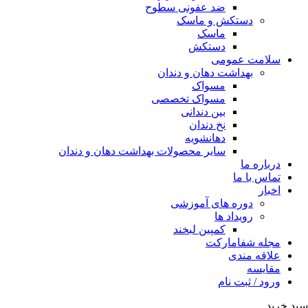
ضد عفونی سطوح
دستکش و ماسک
ماسک
دستکش
سلامت عمومی
بهداشت دهان و دندان
مسواک
مسواک تخصصی
بین دندانی
نخ دندان
دهانشویه
سایر محصولات بهداشت دهان و دندان
درباره ما
تماس با ما
اخبار
دوره های آموزشی
رویداد ها
کمپین لبخند
مجله شفامارکت
علاقه مندی
مقایسه
ورود / ثبت نام
سبد خرید