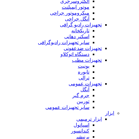
الکتروسرجری
موتور ایمپلنت
میکروموتور جراحی
آنگل جراحی
تجهیزات رادیو گرافی
تاریکخانه
اسکنر دهانی
سایر تجهیزات رادیوگرافی
تجهیزات ضدعفونی
دستگاه اتوکلاو
تجهیزات مطب
یونیت
تابوره
ترالی
تجهیزات عمومی
آنگل
جرم گیر
توربین
سایر تجهیزات عمومی
ابزار
ابزار ترمیمی
اسپاتول
کندانسور
برنیشر