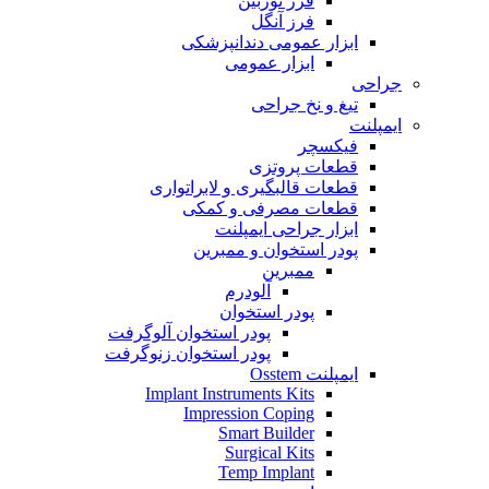
فرز توربین
فرز آنگل
ابزار عمومی دندانپزشکی
ابزار عمومی
جراحی
تیغ و نخ جراحی
ایمپلنت
فیکسچر
قطعات پروتزی
قطعات قالبگیری و لابراتواری
قطعات مصرفی و کمکی
ابزار جراحی ایمپلنت
پودر استخوان و ممبرین
ممبرین
آلودرم
پودر استخوان
پودر استخوان آلوگرفت
پودر استخوان زنوگرفت
ایمپلنت Osstem
Implant Instruments Kits
Impression Coping
Smart Builder
Surgical Kits
Temp Implant