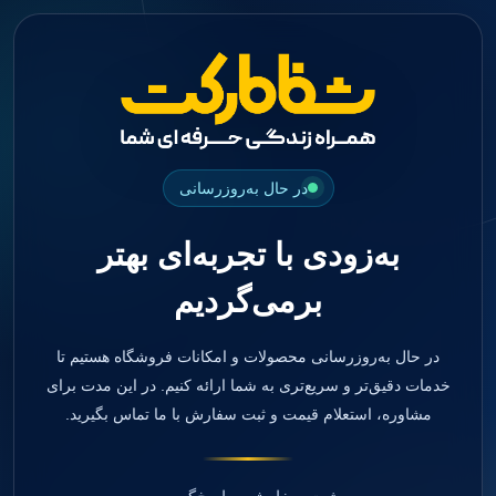
جستجو
منو
دسته بندی ها
فیکسچر
ابوتمنت
Impression Coping
Smart Builder
در حال به‌روزرسانی
kits
Others
به‌زودی با تجربه‌ای بهتر
صفحه اصلی
دندانپزشکی
برمی‌گردیم
ترمیمی و زیبایی
مواد ترمیمی
آمالگام
کامپوزیت
در حال به‌روزرسانی محصولات و امکانات فروشگاه هستیم تا
کامپوزیت فلو
خدمات دقیق‌تر و سریع‌تری به شما ارائه کنیم. در این مدت برای
اسید اچ
مشاوره، استعلام قیمت و ثبت سفارش با ما تماس بگیرید.
باندینگ
بیس و لاینر
بلیچینگ
انواع سمان و گلاس آینومر