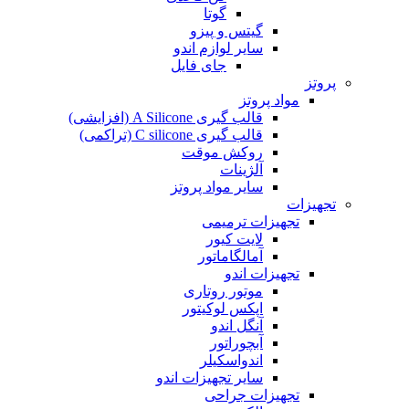
گوتا
گیتس و پیزو
سایر لوازم اندو
جای فایل
پروتز
مواد پروتز
قالب گیری A Silicone (افزایشی)
قالب گیری C silicone (تراکمی)
روکش موقت
آلژینات
سایر مواد پروتز
تجهیزات
تجهیزات ترمیمی
لایت کیور
آمالگاماتور
تجهیزات اندو
موتور روتاری
اپکس لوکیتور
آنگل اندو
آبچوراتور
اندواسکیلر
سایر تجهیزات اندو
تجهیزات جراحی