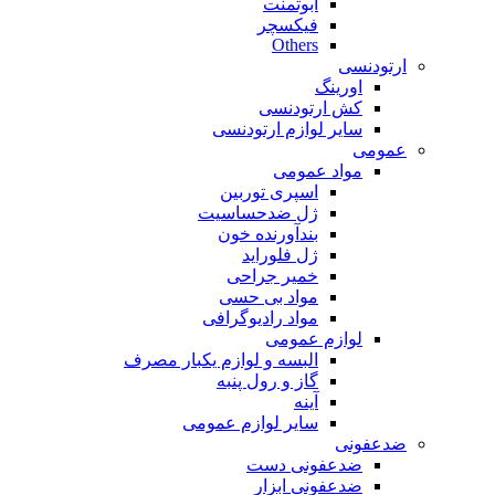
ابوتمنت
فیکسچر
Others
ارتودنسی
اورینگ
کش ارتودنسی
سایر لوازم ارتودنسی
عمومی
مواد عمومی
اسپری توربین
ژل ضدحساسیت
بندآورنده خون
ژل فلوراید
خمیر جراحی
مواد بی حسی
مواد رادیوگرافی
لوازم عمومی
البسه و لوازم یکبار مصرف
گاز و رول پنبه
آینه
سایر لوازم عمومی
ضدعفونی
ضدعفونی دست
ضدعفونی ابزار