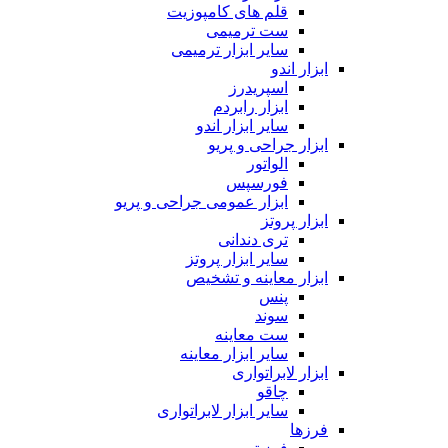
قلم های کامپوزیت
ست ترمیمی
سایر ابزار ترمیمی
ابزار اندو
اسپریدرز
ابزار رابردم
سایر ابزار اندو
ابزار جراحی و پریو
الواتور
فورسپس
ابزار عمومی جراحی و پریو
ابزار پروتز
تری دندانی
سایر ابزار پروتز
ابزار معاینه و تشخیص
پنس
سوند
ست معاینه
سایر ابزار معاینه
ابزار لابراتواری
چاقو
سایر ابزار لابراتواری
فرزها