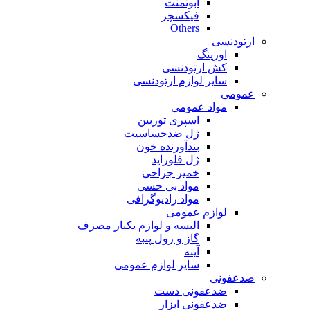
ابوتمنت
فیکسچر
Others
ارتودنسی
اورینگ
کش ارتودنسی
سایر لوازم ارتودنسی
عمومی
مواد عمومی
اسپری توربین
ژل ضدحساسیت
بندآورنده خون
ژل فلوراید
خمیر جراحی
مواد بی حسی
مواد رادیوگرافی
لوازم عمومی
البسه و لوازم یکبار مصرف
گاز و رول پنبه
آینه
سایر لوازم عمومی
ضدعفونی
ضدعفونی دست
ضدعفونی ابزار