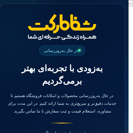
جستجو
منو
دسته بندی ها
فیکسچر
ابوتمنت
Impression Coping
Smart Builder
در حال به‌روزرسانی
kits
Others
به‌زودی با تجربه‌ای بهتر
صفحه اصلی
دندانپزشکی
برمی‌گردیم
ترمیمی و زیبایی
مواد ترمیمی
آمالگام
کامپوزیت
در حال به‌روزرسانی محصولات و امکانات فروشگاه هستیم تا
کامپوزیت فلو
خدمات دقیق‌تر و سریع‌تری به شما ارائه کنیم. در این مدت برای
اسید اچ
مشاوره، استعلام قیمت و ثبت سفارش با ما تماس بگیرید.
باندینگ
بیس و لاینر
بلیچینگ
انواع سمان و گلاس آینومر