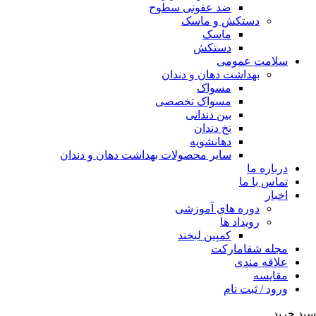
ضد عفونی سطوح
دستکش و ماسک
ماسک
دستکش
سلامت عمومی
بهداشت دهان و دندان
مسواک
مسواک تخصصی
بین دندانی
نخ دندان
دهانشویه
سایر محصولات بهداشت دهان و دندان
درباره ما
تماس با ما
اخبار
دوره های آموزشی
رویداد ها
کمپین لبخند
مجله شفامارکت
علاقه مندی
مقایسه
ورود / ثبت نام
سبد خرید