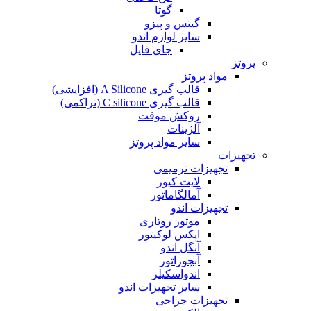
گوتا
گیتس و پیزو
سایر لوازم اندو
جای فایل
پروتز
مواد پروتز
قالب گیری A Silicone (افزایشی)
قالب گیری C silicone (تراکمی)
روکش موقت
آلژینات
سایر مواد پروتز
تجهیزات
تجهیزات ترمیمی
لایت کیور
آمالگاماتور
تجهیزات اندو
موتور روتاری
اپکس لوکیتور
آنگل اندو
آبچوراتور
اندواسکیلر
سایر تجهیزات اندو
تجهیزات جراحی