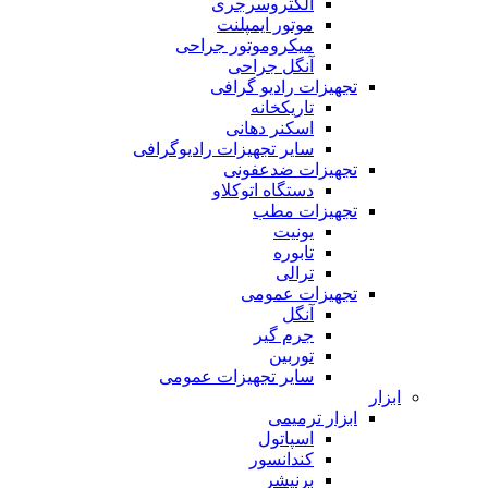
الکتروسرجری
موتور ایمپلنت
میکروموتور جراحی
آنگل جراحی
تجهیزات رادیو گرافی
تاریکخانه
اسکنر دهانی
سایر تجهیزات رادیوگرافی
تجهیزات ضدعفونی
دستگاه اتوکلاو
تجهیزات مطب
یونیت
تابوره
ترالی
تجهیزات عمومی
آنگل
جرم گیر
توربین
سایر تجهیزات عمومی
ابزار
ابزار ترمیمی
اسپاتول
کندانسور
برنیشر