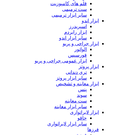
قلم های کامپوزیت
ست ترمیمی
سایر ابزار ترمیمی
ابزار اندو
اسپریدرز
ابزار رابردم
سایر ابزار اندو
ابزار جراحی و پریو
الواتور
فورسپس
ابزار عمومی جراحی و پریو
ابزار پروتز
تری دندانی
سایر ابزار پروتز
ابزار معاینه و تشخیص
پنس
سوند
ست معاینه
سایر ابزار معاینه
ابزار لابراتواری
چاقو
سایر ابزار لابراتواری
فرزها