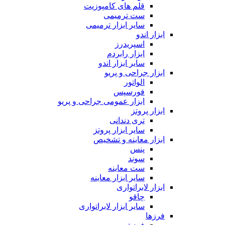
قلم های کامپوزیت
ست ترمیمی
سایر ابزار ترمیمی
ابزار اندو
اسپریدرز
ابزار رابردم
سایر ابزار اندو
ابزار جراحی و پریو
الواتور
فورسپس
ابزار عمومی جراحی و پریو
ابزار پروتز
تری دندانی
سایر ابزار پروتز
ابزار معاینه و تشخیص
پنس
سوند
ست معاینه
سایر ابزار معاینه
ابزار لابراتواری
چاقو
سایر ابزار لابراتواری
فرزها