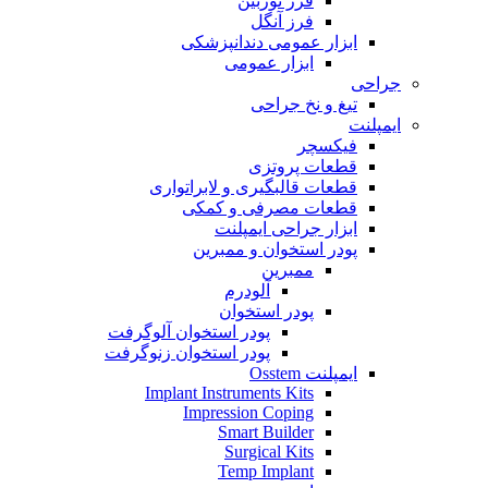
فرز توربین
فرز آنگل
ابزار عمومی دندانپزشکی
ابزار عمومی
جراحی
تیغ و نخ جراحی
ایمپلنت
فیکسچر
قطعات پروتزی
قطعات قالبگیری و لابراتواری
قطعات مصرفی و کمکی
ابزار جراحی ایمپلنت
پودر استخوان و ممبرین
ممبرین
آلودرم
پودر استخوان
پودر استخوان آلوگرفت
پودر استخوان زنوگرفت
ایمپلنت Osstem
Implant Instruments Kits
Impression Coping
Smart Builder
Surgical Kits
Temp Implant