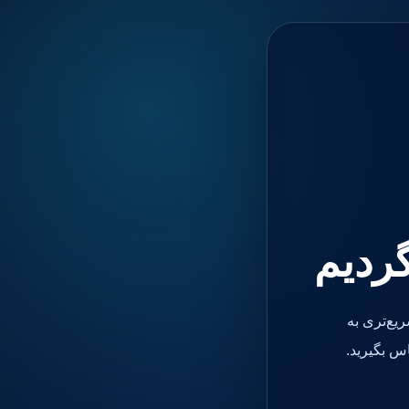
گردیم
یع‌تری به
س بگیرید.