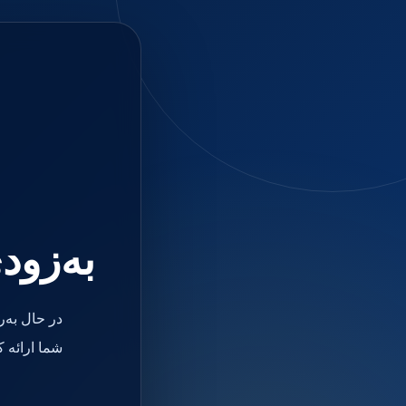
جستجو
منو
دسته بندی ها
فیکسچر
ابوتمنت
Impression Coping
Smart Builder
kits
Others
صفحه اصلی
دندانپزشکی
ترمیمی و زیبایی
به‌زود
مواد ترمیمی
آمالگام
کامپوزیت
کامپوزیت فلو
در حال به‌
اسید اچ
باندینگ
شما ارائه 
بیس و لاینر
بلیچینگ
انواع سمان و گلاس آینومر