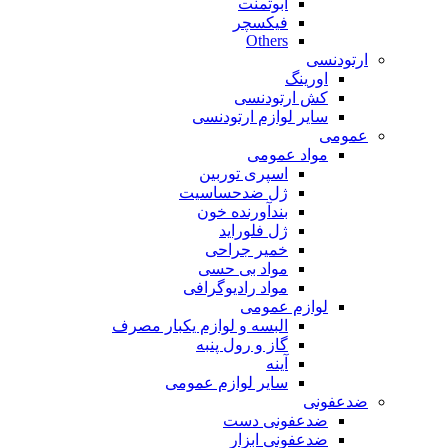
ابوتمنت
فیکسچر
Others
ارتودنسی
اورینگ
کش ارتودنسی
سایر لوازم ارتودنسی
عمومی
مواد عمومی
اسپری توربین
ژل ضدحساسیت
بندآورنده خون
ژل فلوراید
خمیر جراحی
مواد بی حسی
مواد رادیوگرافی
لوازم عمومی
البسه و لوازم یکبار مصرف
گاز و رول پنبه
آینه
سایر لوازم عمومی
ضدعفونی
ضدعفونی دست
ضدعفونی ابزار