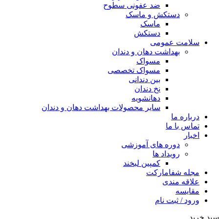
ضد عفونی سطوح
دستکش و ماسک
ماسک
دستکش
سلامت عمومی
بهداشت دهان و دندان
مسواک
مسواک تخصصی
بین دندانی
نخ دندان
دهانشویه
سایر محصولات بهداشت دهان و دندان
درباره ما
تماس با ما
اخبار
دوره های آموزشی
رویداد ها
کمپین لبخند
مجله شفامارکت
علاقه مندی
مقایسه
ورود / ثبت نام
سبد خرید