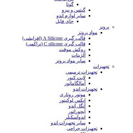
گوتا
گیتس و پیزو
سایر لوازم اندو
جای فایل
پروتز
مواد پروتز
قالب گیری A Silicone (افزایشی)
قالب گیری C silicone (تراکمی)
روکش موقت
آلژینات
سایر مواد پروتز
تجهیزات
تجهیزات ترمیمی
لایت کیور
آمالگاماتور
تجهیزات اندو
موتور روتاری
اپکس لوکیتور
آنگل اندو
آبچوراتور
اندواسکیلر
سایر تجهیزات اندو
تجهیزات جراحی