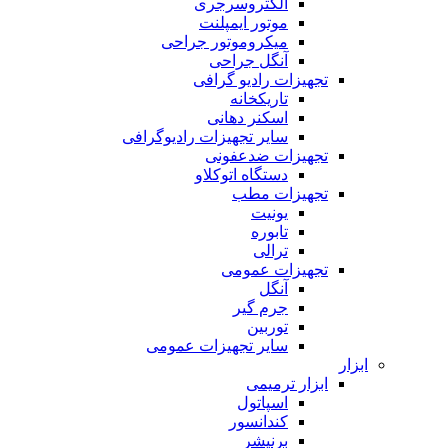
الکتروسرجری
موتور ایمپلنت
میکروموتور جراحی
آنگل جراحی
تجهیزات رادیو گرافی
تاریکخانه
اسکنر دهانی
سایر تجهیزات رادیوگرافی
تجهیزات ضدعفونی
دستگاه اتوکلاو
تجهیزات مطب
یونیت
تابوره
ترالی
تجهیزات عمومی
آنگل
جرم گیر
توربین
سایر تجهیزات عمومی
ابزار
ابزار ترمیمی
اسپاتول
کندانسور
برنیشر