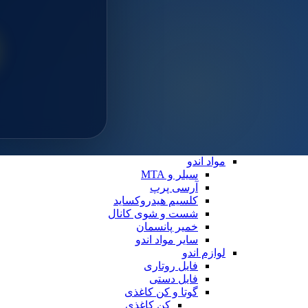
سایلن
مواد ترمیمی عمومی
خمیر پالیش
لوازم ترمیمی
دیسک پرداخت
دهان بازکن
فایبرپست
سایر لوازم ترمیمی
نوار ماتریس
کاپ و مولت پرداخت
نوار پرداخت
اندو
مواد اندو
سیلر و MTA
آرسی پرپ
کلسیم هیدروکساید
شست و شوی کانال
خمیر پانسمان
سایر مواد اندو
لوازم اندو
فایل روتاری
فایل دستی
گوتا و کن کاغذی
کن کاغذی