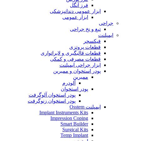
فرز آنگل
ابزار عمومی دندانپزشکی
ابزار عمومی
جراحی
تیغ و نخ جراحی
ایمپلنت
فیکسچر
قطعات پروتزی
قطعات قالبگیری و لابراتواری
قطعات مصرفی و کمکی
ابزار جراحی ایمپلنت
پودر استخوان و ممبرین
ممبرین
آلودرم
پودر استخوان
پودر استخوان آلوگرفت
پودر استخوان زنوگرفت
ایمپلنت Osstem
Implant Instruments Kits
Impression Coping
Smart Builder
Surgical Kits
Temp Implant