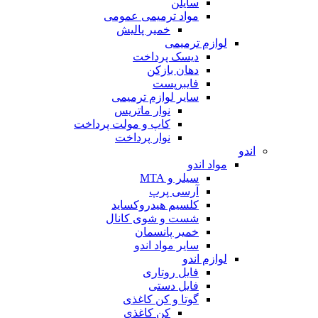
سایلن
مواد ترمیمی عمومی
خمیر پالیش
لوازم ترمیمی
دیسک پرداخت
دهان بازکن
فایبرپست
سایر لوازم ترمیمی
نوار ماتریس
کاپ و مولت پرداخت
نوار پرداخت
اندو
مواد اندو
سیلر و MTA
آرسی پرپ
کلسیم هیدروکساید
شست و شوی کانال
خمیر پانسمان
سایر مواد اندو
لوازم اندو
فایل روتاری
فایل دستی
گوتا و کن کاغذی
کن کاغذی