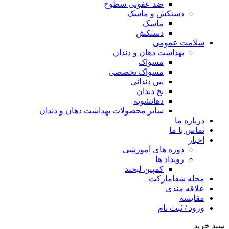
ضد عفونی سطوح
دستکش و ماسک
ماسک
دستکش
سلامت عمومی
بهداشت دهان و دندان
مسواک
مسواک تخصصی
بین دندانی
نخ دندان
دهانشویه
سایر محصولات بهداشت دهان و دندان
درباره ما
تماس با ما
اخبار
دوره های آموزشی
رویداد ها
کمپین لبخند
مجله شفامارکت
علاقه مندی
مقایسه
ورود / ثبت نام
سبد خرید