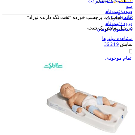
0
محصول
0
تومان
مجله شفامارکت
منو
ورود / ثبت نام
جستجو
خانه
محصولات برچسب خورده “تخت نگه دارنده نوزاد”
ورود / ثبت نام
در حال نمایش یک نتیجه
0
محصول
0
تومان
مشاهده فیلترها
نمایش
9
24
36
اتمام موجودی