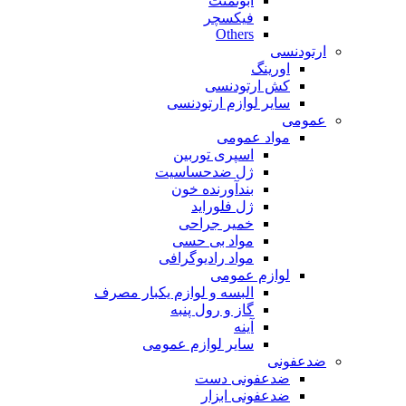
ابوتمنت
فیکسچر
Others
ارتودنسی
اورینگ
کش ارتودنسی
سایر لوازم ارتودنسی
عمومی
مواد عمومی
اسپری توربین
ژل ضدحساسیت
بندآورنده خون
ژل فلوراید
خمیر جراحی
مواد بی حسی
مواد رادیوگرافی
لوازم عمومی
البسه و لوازم یکبار مصرف
گاز و رول پنبه
آینه
سایر لوازم عمومی
ضدعفونی
ضدعفونی دست
ضدعفونی ابزار