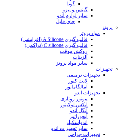
گوتا
گیتس و پیزو
سایر لوازم اندو
جای فایل
پروتز
مواد پروتز
قالب گیری A Silicone (افزایشی)
قالب گیری C silicone (تراکمی)
روکش موقت
آلژینات
سایر مواد پروتز
تجهیزات
تجهیزات ترمیمی
لایت کیور
آمالگاماتور
تجهیزات اندو
موتور روتاری
اپکس لوکیتور
آنگل اندو
آبچوراتور
اندواسکیلر
سایر تجهیزات اندو
تجهیزات جراحی