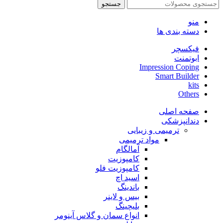
جستجو
منو
دسته بندی ها
فیکسچر
ابوتمنت
Impression Coping
Smart Builder
kits
Others
صفحه اصلی
دندانپزشکی
ترمیمی و زیبایی
مواد ترمیمی
آمالگام
کامپوزیت
کامپوزیت فلو
اسید اچ
باندینگ
بیس و لاینر
بلیچینگ
انواع سمان و گلاس آینومر