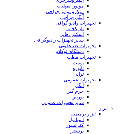
الکتروسرجری
موتور ایمپلنت
میکروموتور جراحی
آنگل جراحی
تجهیزات رادیو گرافی
تاریکخانه
اسکنر دهانی
سایر تجهیزات رادیوگرافی
تجهیزات ضدعفونی
دستگاه اتوکلاو
تجهیزات مطب
یونیت
تابوره
ترالی
تجهیزات عمومی
آنگل
جرم گیر
توربین
سایر تجهیزات عمومی
ابزار
ابزار ترمیمی
اسپاتول
کندانسور
برنیشر