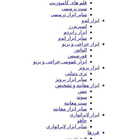
قلم های کامپوزیت
ست ترمیمی
سایر ابزار ترمیمی
ابزار اندو
اسپریدرز
ابزار رابردم
سایر ابزار اندو
ابزار جراحی و پریو
الواتور
فورسپس
ابزار عمومی جراحی و پریو
ابزار پروتز
تری دندانی
سایر ابزار پروتز
ابزار معاینه و تشخیص
پنس
سوند
ست معاینه
سایر ابزار معاینه
ابزار لابراتواری
چاقو
سایر ابزار لابراتواری
فرزها
فرز توربین