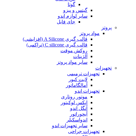
گوتا
گیتس و پیزو
سایر لوازم اندو
جای فایل
پروتز
مواد پروتز
قالب گیری A Silicone (افزایشی)
قالب گیری C silicone (تراکمی)
روکش موقت
آلژینات
سایر مواد پروتز
تجهیزات
تجهیزات ترمیمی
لایت کیور
آمالگاماتور
تجهیزات اندو
موتور روتاری
اپکس لوکیتور
آنگل اندو
آبچوراتور
اندواسکیلر
سایر تجهیزات اندو
تجهیزات جراحی