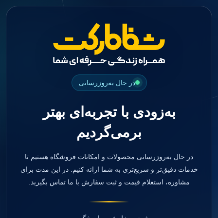
جستجو
منو
دسته بندی ها
فیکسچر
ابوتمنت
Impression Coping
Smart Builder
در حال به‌روزرسانی
kits
Others
به‌زودی با تجربه‌ای بهتر
صفحه اصلی
دندانپزشکی
برمی‌گردیم
ترمیمی و زیبایی
مواد ترمیمی
آمالگام
کامپوزیت
در حال به‌روزرسانی محصولات و امکانات فروشگاه هستیم تا
کامپوزیت فلو
خدمات دقیق‌تر و سریع‌تری به شما ارائه کنیم. در این مدت برای
اسید اچ
مشاوره، استعلام قیمت و ثبت سفارش با ما تماس بگیرید.
باندینگ
بیس و لاینر
بلیچینگ
انواع سمان و گلاس آینومر