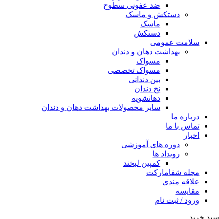
ضد عفونی سطوح
دستکش و ماسک
ماسک
دستکش
سلامت عمومی
بهداشت دهان و دندان
مسواک
مسواک تخصصی
بین دندانی
نخ دندان
دهانشویه
سایر محصولات بهداشت دهان و دندان
درباره ما
تماس با ما
اخبار
دوره های آموزشی
رویداد ها
کمپین لبخند
مجله شفامارکت
علاقه مندی
مقایسه
ورود / ثبت نام
سبد خرید