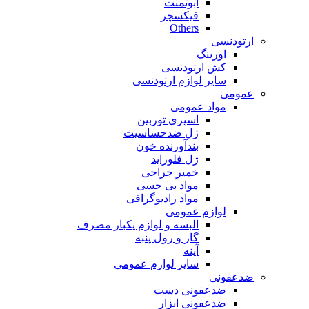
ابوتمنت
فیکسچر
Others
ارتودنسی
اورینگ
کش ارتودنسی
سایر لوازم ارتودنسی
عمومی
مواد عمومی
اسپری توربین
ژل ضدحساسیت
بندآورنده خون
ژل فلوراید
خمیر جراحی
مواد بی حسی
مواد رادیوگرافی
لوازم عمومی
البسه و لوازم یکبار مصرف
گاز و رول پنبه
آینه
سایر لوازم عمومی
ضدعفونی
ضدعفونی دست
ضدعفونی ابزار