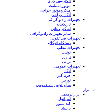
الکتروسرجری
موتور ایمپلنت
میکروموتور جراحی
آنگل جراحی
تجهیزات رادیو گرافی
تاریکخانه
اسکنر دهانی
سایر تجهیزات رادیوگرافی
تجهیزات ضدعفونی
دستگاه اتوکلاو
تجهیزات مطب
یونیت
تابوره
ترالی
تجهیزات عمومی
آنگل
جرم گیر
توربین
سایر تجهیزات عمومی
ابزار
ابزار ترمیمی
اسپاتول
کندانسور
برنیشر