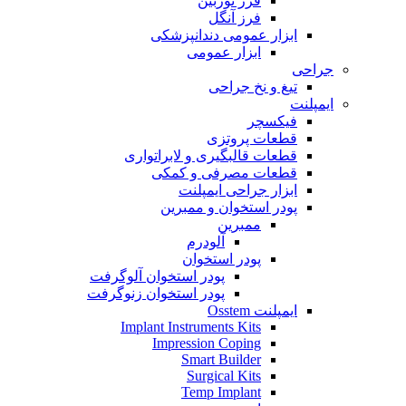
فرز توربین
فرز آنگل
ابزار عمومی دندانپزشکی
ابزار عمومی
جراحی
تیغ و نخ جراحی
ایمپلنت
فیکسچر
قطعات پروتزی
قطعات قالبگیری و لابراتواری
قطعات مصرفی و کمکی
ابزار جراحی ایمپلنت
پودر استخوان و ممبرین
ممبرین
آلودرم
پودر استخوان
پودر استخوان آلوگرفت
پودر استخوان زنوگرفت
ایمپلنت Osstem
Implant Instruments Kits
Impression Coping
Smart Builder
Surgical Kits
Temp Implant