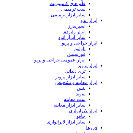
قلم های کامپوزیت
ست ترمیمی
سایر ابزار ترمیمی
ابزار اندو
اسپریدرز
ابزار رابردم
سایر ابزار اندو
ابزار جراحی و پریو
الواتور
فورسپس
ابزار عمومی جراحی و پریو
ابزار پروتز
تری دندانی
سایر ابزار پروتز
ابزار معاینه و تشخیص
پنس
سوند
ست معاینه
سایر ابزار معاینه
ابزار لابراتواری
چاقو
سایر ابزار لابراتواری
فرزها