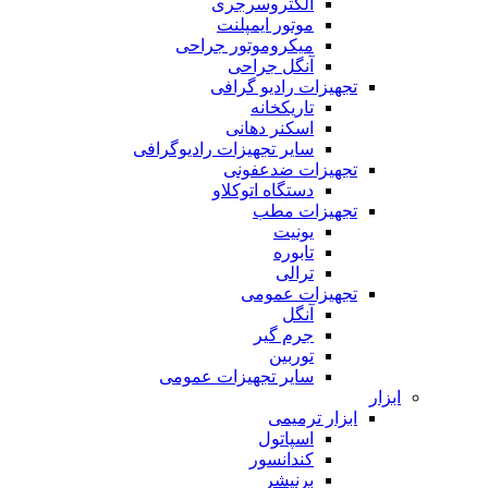
الکتروسرجری
موتور ایمپلنت
میکروموتور جراحی
آنگل جراحی
تجهیزات رادیو گرافی
تاریکخانه
اسکنر دهانی
سایر تجهیزات رادیوگرافی
تجهیزات ضدعفونی
دستگاه اتوکلاو
تجهیزات مطب
یونیت
تابوره
ترالی
تجهیزات عمومی
آنگل
جرم گیر
توربین
سایر تجهیزات عمومی
ابزار
ابزار ترمیمی
اسپاتول
کندانسور
برنیشر