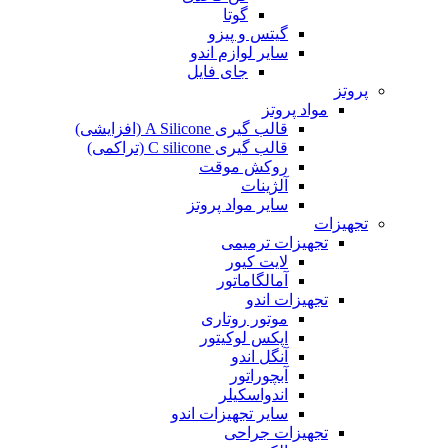
گوتا
گیتس و پیزو
سایر لوازم اندو
جای فایل
پروتز
مواد پروتز
قالب گیری A Silicone (افزایشی)
قالب گیری C silicone (تراکمی)
روکش موقت
آلژینات
سایر مواد پروتز
تجهیزات
تجهیزات ترمیمی
لایت کیور
آمالگاماتور
تجهیزات اندو
موتور روتاری
اپکس لوکیتور
آنگل اندو
آبچوراتور
اندواسکیلر
سایر تجهیزات اندو
تجهیزات جراحی