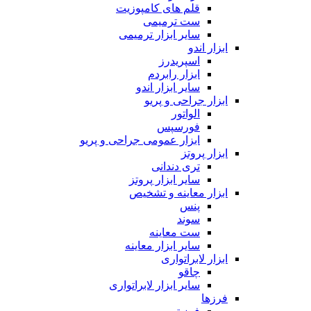
قلم های کامپوزیت
ست ترمیمی
سایر ابزار ترمیمی
ابزار اندو
اسپریدرز
ابزار رابردم
سایر ابزار اندو
ابزار جراحی و پریو
الواتور
فورسپس
ابزار عمومی جراحی و پریو
ابزار پروتز
تری دندانی
سایر ابزار پروتز
ابزار معاینه و تشخیص
پنس
سوند
ست معاینه
سایر ابزار معاینه
ابزار لابراتواری
چاقو
سایر ابزار لابراتواری
فرزها