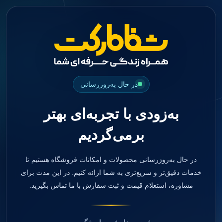
منو
دسته بندی ها
فیکسچر
ابوتمنت
Impression Coping
Smart Builder
در حال به‌روزرسانی
kits
Others
به‌زودی با تجربه‌ای بهتر
صفحه اصلی
دندانپزشکی
برمی‌گردیم
ترمیمی و زیبایی
مواد ترمیمی
آمالگام
کامپوزیت
در حال به‌روزرسانی محصولات و امکانات فروشگاه هستیم تا
کامپوزیت فلو
خدمات دقیق‌تر و سریع‌تری به شما ارائه کنیم. در این مدت برای
اسید اچ
مشاوره، استعلام قیمت و ثبت سفارش با ما تماس بگیرید.
باندینگ
بیس و لاینر
بلیچینگ
انواع سمان و گلاس آینومر