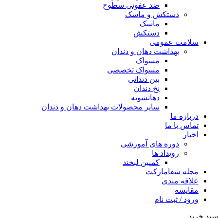
ضد عفونی سطوح
دستکش و ماسک
ماسک
دستکش
سلامت عمومی
بهداشت دهان و دندان
مسواک
مسواک تخصصی
بین دندانی
نخ دندان
دهانشویه
سایر محصولات بهداشت دهان و دندان
درباره ما
تماس با ما
اخبار
دوره های آموزشی
رویداد ها
کمپین لبخند
مجله شفامارکت
علاقه مندی
مقایسه
ورود / ثبت نام
سبد خرید