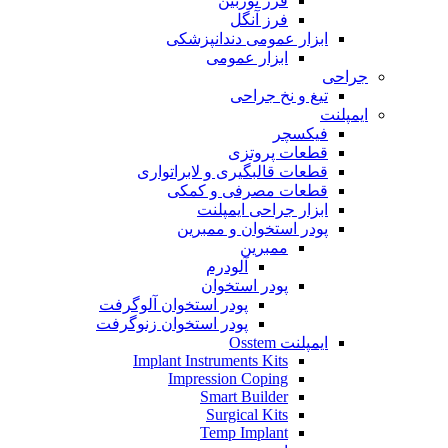
فرز توربین
فرز آنگل
ابزار عمومی دندانپزشکی
ابزار عمومی
جراحی
تیغ و نخ جراحی
ایمپلنت
فیکسچر
قطعات پروتزی
قطعات قالبگیری و لابراتواری
قطعات مصرفی و کمکی
ابزار جراحی ایمپلنت
پودر استخوان و ممبرین
ممبرین
آلودرم
پودر استخوان
پودر استخوان آلوگرفت
پودر استخوان زنوگرفت
ایمپلنت Osstem
Implant Instruments Kits
Impression Coping
Smart Builder
Surgical Kits
Temp Implant