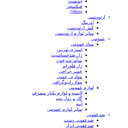
ابوتمنت
فیکسچر
Others
ارتودنسی
اورینگ
کش ارتودنسی
سایر لوازم ارتودنسی
عمومی
مواد عمومی
اسپری توربین
ژل ضدحساسیت
بندآورنده خون
ژل فلوراید
خمیر جراحی
مواد بی حسی
مواد رادیوگرافی
لوازم عمومی
البسه و لوازم یکبار مصرف
گاز و رول پنبه
آینه
سایر لوازم عمومی
ضدعفونی
ضدعفونی دست
ضدعفونی ابزار