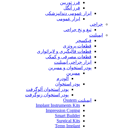
فرز توربین
فرز آنگل
ابزار عمومی دندانپزشکی
ابزار عمومی
جراحی
تیغ و نخ جراحی
ایمپلنت
فیکسچر
قطعات پروتزی
قطعات قالبگیری و لابراتواری
قطعات مصرفی و کمکی
ابزار جراحی ایمپلنت
پودر استخوان و ممبرین
ممبرین
آلودرم
پودر استخوان
پودر استخوان آلوگرفت
پودر استخوان زنوگرفت
ایمپلنت Osstem
Implant Instruments Kits
Impression Coping
Smart Builder
Surgical Kits
Temp Implant