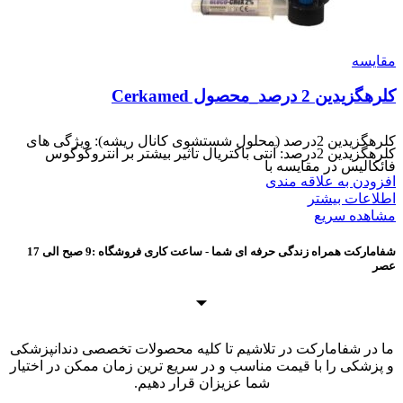
مقایسه
کلرهگزیدین 2 درصد_محصول Cerkamed
کلرهگزیدین 2درصد (محلول شستشوی کانال ریشه): ویژگی های
کلرهگزیدین 2درصد: آنتی باکتریال تاثیر بیشتر بر انتروکوکوس
فائکالیس در مقایسه با
افزودن به علاقه مندی
اطلاعات بیشتر
مشاهده سریع
شفامارکت همراه زندگی حرفه ای شما - ساعت کاری فروشگاه :9 صبح الی 17
عصر
ما در شفامارکت در تلاشیم تا کلیه محصولات تخصصی دندانپزشکی
و پزشکی را با قیمت مناسب و در سریع ترین زمان ممکن در اختیار
شما عزیزان قرار دهیم.