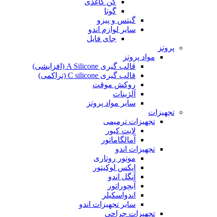
کن کاغذی
گوتا
گیتس و پیزو
سایر لوازم اندو
جای فایل
پروتز
مواد پروتز
قالب گیری A Silicone (افزایشی)
قالب گیری C silicone (تراکمی)
روکش موقت
آلژینات
سایر مواد پروتز
تجهیزات
تجهیزات ترمیمی
لایت کیور
آمالگاماتور
تجهیزات اندو
موتور روتاری
اپکس لوکیتور
آنگل اندو
آبچوراتور
اندواسکیلر
سایر تجهیزات اندو
تجهیزات جراحی