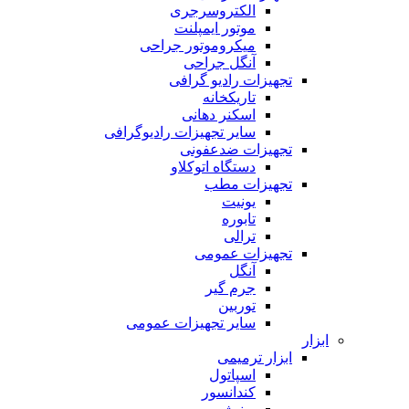
الکتروسرجری
موتور ایمپلنت
میکروموتور جراحی
آنگل جراحی
تجهیزات رادیو گرافی
تاریکخانه
اسکنر دهانی
سایر تجهیزات رادیوگرافی
تجهیزات ضدعفونی
دستگاه اتوکلاو
تجهیزات مطب
یونیت
تابوره
ترالی
تجهیزات عمومی
آنگل
جرم گیر
توربین
سایر تجهیزات عمومی
ابزار
ابزار ترمیمی
اسپاتول
کندانسور