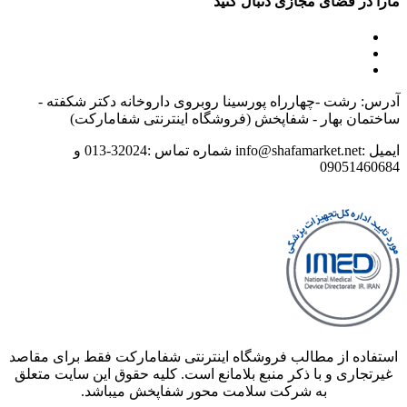
مارا در فضای مجازی دنبال کنید
آدرس: رشت -چهارراه پورسینا روبروی داروخانه دکتر شکفته -
ساختمان بهار - شفاپخش (فروشگاه اینترنتی شفامارکت)
ایمیل :info@shafamarket.net شماره تماس :32024-013 و
09051460684
استفاده از مطالب فروشگاه اینترنتی شفامارکت فقط برای مقاصد
غیرتجاری و با ذکر منبع بلامانع است. کلیه حقوق این سایت متعلق
به شرکت سلامت محور شفاپخش میباشد.