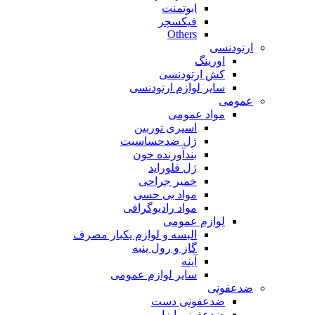
ابوتمنت
فیکسچر
Others
ارتودنسی
اورینگ
کش ارتودنسی
سایر لوازم ارتودنسی
عمومی
مواد عمومی
اسپری توربین
ژل ضدحساسیت
بندآورنده خون
ژل فلوراید
خمیر جراحی
مواد بی حسی
مواد رادیوگرافی
لوازم عمومی
البسه و لوازم یکبار مصرف
گاز و رول پنبه
آینه
سایر لوازم عمومی
ضدعفونی
ضدعفونی دست
ضدعفونی ابزار