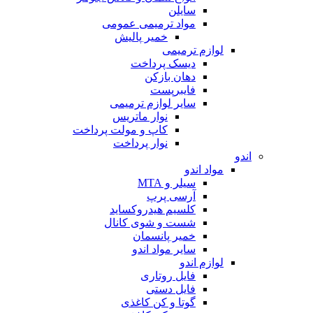
سایلن
مواد ترمیمی عمومی
خمیر پالیش
لوازم ترمیمی
دیسک پرداخت
دهان بازکن
فایبرپست
سایر لوازم ترمیمی
نوار ماتریس
کاپ و مولت پرداخت
نوار پرداخت
اندو
مواد اندو
سیلر و MTA
آرسی پرپ
کلسیم هیدروکساید
شست و شوی کانال
خمیر پانسمان
سایر مواد اندو
لوازم اندو
فایل روتاری
فایل دستی
گوتا و کن کاغذی