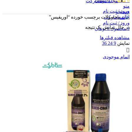
0
محصول
0
تومان
مجله شفامارکت
منو
ورود / ثبت نام
جستجو
خانه
محصولات برچسب خورده “اوریفیس”
ورود / ثبت نام
در حال نمایش یک نتیجه
0
محصول
0
تومان
مشاهده فیلترها
نمایش
9
24
36
اتمام موجودی