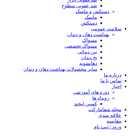
ضد عفونی سطوح
دستکش و ماسک
ماسک
دستکش
سلامت عمومی
بهداشت دهان و دندان
مسواک
مسواک تخصصی
بین دندانی
نخ دندان
دهانشویه
سایر محصولات بهداشت دهان و دندان
درباره ما
تماس با ما
اخبار
دوره های آموزشی
رویداد ها
کمپین لبخند
مجله شفامارکت
علاقه مندی
مقایسه
ورود / ثبت نام