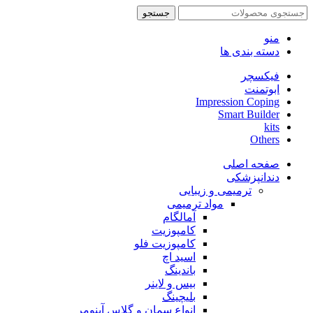
جستجو
منو
دسته بندی ها
فیکسچر
ابوتمنت
Impression Coping
Smart Builder
kits
Others
صفحه اصلی
دندانپزشکی
ترمیمی و زیبایی
مواد ترمیمی
آمالگام
کامپوزیت
کامپوزیت فلو
اسید اچ
باندینگ
بیس و لاینر
بلیچینگ
انواع سمان و گلاس آینومر