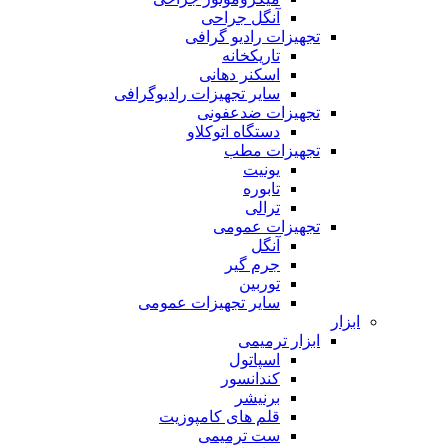
آنگل جراحی
تجهیزات رادیو گرافی
تاریکخانه
اسکنر دهانی
سایر تجهیزات رادیوگرافی
تجهیزات ضدعفونی
دستگاه اتوکلاو
تجهیزات مطب
یونیت
تابوره
ترالی
تجهیزات عمومی
آنگل
جرم گیر
توربین
سایر تجهیزات عمومی
ابزار
ابزار ترمیمی
اسپاتول
کندانسور
برنیشر
قلم های کامپوزیت
ست ترمیمی