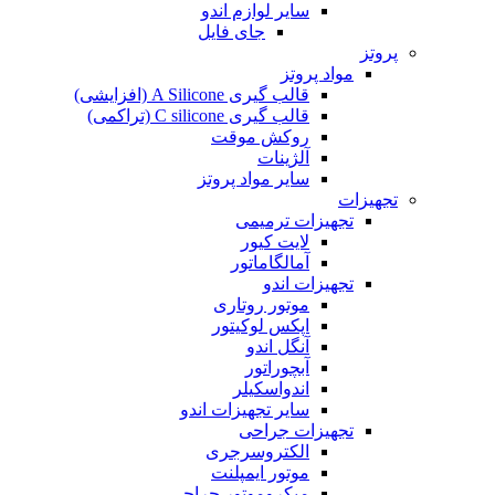
سایر لوازم اندو
جای فایل
پروتز
مواد پروتز
قالب گیری A Silicone (افزایشی)
قالب گیری C silicone (تراکمی)
روکش موقت
آلژینات
سایر مواد پروتز
تجهیزات
تجهیزات ترمیمی
لایت کیور
آمالگاماتور
تجهیزات اندو
موتور روتاری
اپکس لوکیتور
آنگل اندو
آبچوراتور
اندواسکیلر
سایر تجهیزات اندو
تجهیزات جراحی
الکتروسرجری
موتور ایمپلنت
میکروموتور جراحی