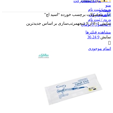
0
محصول
0
تومان
مجله شفامارکت
منو
ورود / ثبت نام
جستجو
خانه
محصولات برچسب خورده “اسید اچ”
ورود / ثبت نام
نمایش 1–8 از 9 نتیجه
مرتب‌سازی بر اساس جدیدترین
0
محصول
0
تومان
مشاهده فیلترها
نمایش
9
24
36
اتمام موجودی