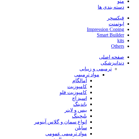
منو
دسته بندی ها
فیکسچر
ابوتمنت
Impression Coping
Smart Builder
kits
Others
صفحه اصلی
دندانپزشکی
ترمیمی و زیبایی
مواد ترمیمی
آمالگام
کامپوزیت
کامپوزیت فلو
اسید اچ
باندینگ
بیس و لاینر
بلیچینگ
انواع سمان و گلاس آینومر
سایلن
مواد ترمیمی عمومی