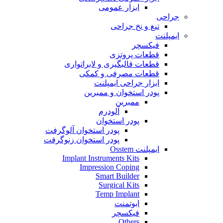
ابزار عمومی
جراحی
تیغ و نخ جراحی
ایمپلنت
فیکسچر
قطعات پروتزی
قطعات قالبگیری و لابراتواری
قطعات مصرفی و کمکی
ابزار جراحی ایمپلنت
پودر استخوان و ممبرین
ممبرین
آلودرم
پودر استخوان
پودر استخوان آلوگرفت
پودر استخوان زنوگرفت
ایمپلنت Osstem
Implant Instruments Kits
Impression Coping
Smart Builder
Surgical Kits
Temp Implant
ابوتمنت
فیکسچر
Others