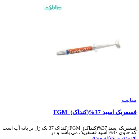
مقایسه
فسفریک اسید 37%(کنداک)_FGM
فسفریک اسید 37%(کنداک)_FGM: کنداک 37 یک ژل بر پایه آب است
که حاوی 37% اسید فسفریک می باشد و در
افزودن به علاقه مندی