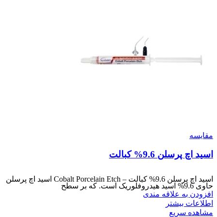
مقایسه
اسید اچ پرسلن 9.6% کبالت
اسید اچ پرسلن 9.6% کبالت – Cobalt Porcelain Etch اسید اچ پرسلن
حاوی 9.6% اسید هیدروفلوریک است. که بر سطح
افزودن به علاقه مندی
اطلاعات بیشتر
مشاهده سریع