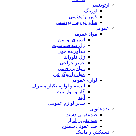
ارتودنسی
اورینگ
کش ارتودنسی
سایر لوازم ارتودنسی
عمومی
مواد عمومی
اسپری توربین
ژل ضدحساسیت
بندآورنده خون
ژل فلوراید
خمیر جراحی
مواد بی حسی
مواد رادیوگرافی
لوازم عمومی
البسه و لوازم یکبار مصرف
گاز و رول پنبه
آینه
سایر لوازم عمومی
ضدعفونی
ضدعفونی دست
ضدعفونی ابزار
ضد عفونی سطوح
دستکش و ماسک