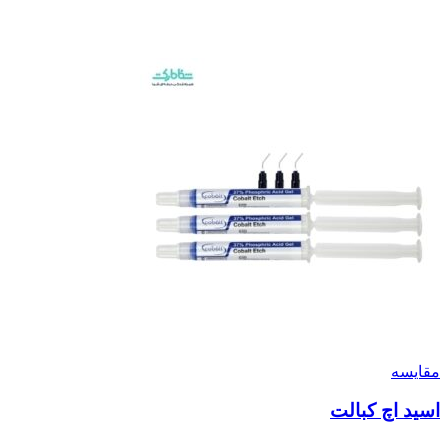
مقایسه
اسید اچ کبالت