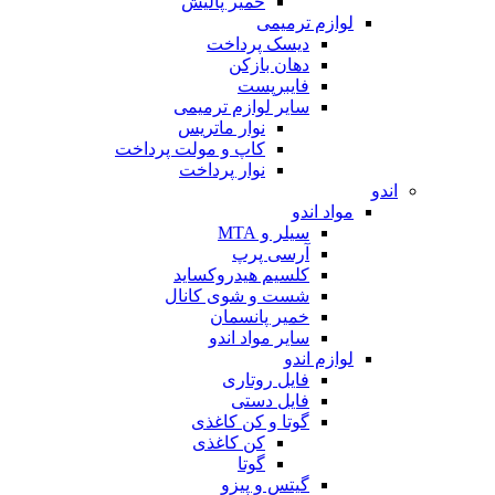
خمیر پالیش
لوازم ترمیمی
دیسک پرداخت
دهان بازکن
فایبرپست
سایر لوازم ترمیمی
نوار ماتریس
کاپ و مولت پرداخت
نوار پرداخت
اندو
مواد اندو
سیلر و MTA
آرسی پرپ
کلسیم هیدروکساید
شست و شوی کانال
خمیر پانسمان
سایر مواد اندو
لوازم اندو
فایل روتاری
فایل دستی
گوتا و کن کاغذی
کن کاغذی
گوتا
گیتس و پیزو