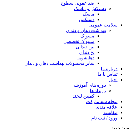
ضد عفونی سطوح
دستکش و ماسک
ماسک
دستکش
سلامت عمومی
بهداشت دهان و دندان
مسواک
مسواک تخصصی
بین دندانی
نخ دندان
دهانشویه
سایر محصولات بهداشت دهان و دندان
درباره ما
تماس با ما
اخبار
دوره های آموزشی
رویداد ها
کمپین لبخند
مجله شفامارکت
علاقه مندی
مقایسه
ورود / ثبت نام
سبد خرید