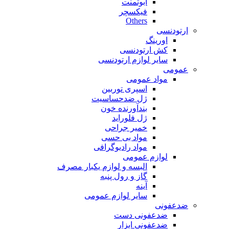
ابوتمنت
فیکسچر
Others
ارتودنسی
اورینگ
کش ارتودنسی
سایر لوازم ارتودنسی
عمومی
مواد عمومی
اسپری توربین
ژل ضدحساسیت
بندآورنده خون
ژل فلوراید
خمیر جراحی
مواد بی حسی
مواد رادیوگرافی
لوازم عمومی
البسه و لوازم یکبار مصرف
گاز و رول پنبه
آینه
سایر لوازم عمومی
ضدعفونی
ضدعفونی دست
ضدعفونی ابزار