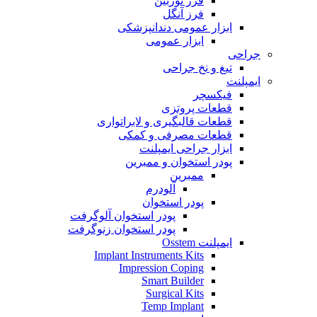
فرز توربین
فرز آنگل
ابزار عمومی دندانپزشکی
ابزار عمومی
جراحی
تیغ و نخ جراحی
ایمپلنت
فیکسچر
قطعات پروتزی
قطعات قالبگیری و لابراتواری
قطعات مصرفی و کمکی
ابزار جراحی ایمپلنت
پودر استخوان و ممبرین
ممبرین
آلودرم
پودر استخوان
پودر استخوان آلوگرفت
پودر استخوان زنوگرفت
ایمپلنت Osstem
Implant Instruments Kits
Impression Coping
Smart Builder
Surgical Kits
Temp Implant