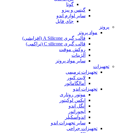
گوتا
گیتس و پیزو
سایر لوازم اندو
جای فایل
پروتز
مواد پروتز
قالب گیری A Silicone (افزایشی)
قالب گیری C silicone (تراکمی)
روکش موقت
آلژینات
سایر مواد پروتز
تجهیزات
تجهیزات ترمیمی
لایت کیور
آمالگاماتور
تجهیزات اندو
موتور روتاری
اپکس لوکیتور
آنگل اندو
آبچوراتور
اندواسکیلر
سایر تجهیزات اندو
تجهیزات جراحی