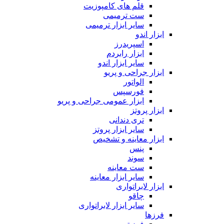
قلم های کامپوزیت
ست ترمیمی
سایر ابزار ترمیمی
ابزار اندو
اسپریدرز
ابزار رابردم
سایر ابزار اندو
ابزار جراحی و پریو
الواتور
فورسپس
ابزار عمومی جراحی و پریو
ابزار پروتز
تری دندانی
سایر ابزار پروتز
ابزار معاینه و تشخیص
پنس
سوند
ست معاینه
سایر ابزار معاینه
ابزار لابراتواری
چاقو
سایر ابزار لابراتواری
فرزها