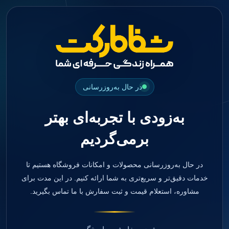
جستجو
منو
دسته بندی ها
فیکسچر
ابوتمنت
Impression Coping
Smart Builder
در حال به‌روزرسانی
kits
Others
به‌زودی با تجربه‌ای بهتر
صفحه اصلی
دندانپزشکی
برمی‌گردیم
ترمیمی و زیبایی
مواد ترمیمی
آمالگام
کامپوزیت
در حال به‌روزرسانی محصولات و امکانات فروشگاه هستیم تا
کامپوزیت فلو
خدمات دقیق‌تر و سریع‌تری به شما ارائه کنیم. در این مدت برای
اسید اچ
مشاوره، استعلام قیمت و ثبت سفارش با ما تماس بگیرید.
باندینگ
بیس و لاینر
بلیچینگ
انواع سمان و گلاس آینومر