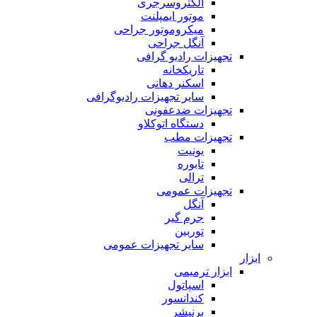
الکتروسرجری
موتور ایمپلنت
میکروموتور جراحی
آنگل جراحی
تجهیزات رادیو گرافی
تاریکخانه
اسکنر دهانی
سایر تجهیزات رادیوگرافی
تجهیزات ضدعفونی
دستگاه اتوکلاو
تجهیزات مطب
یونیت
تابوره
ترالی
تجهیزات عمومی
آنگل
جرم گیر
توربین
سایر تجهیزات عمومی
ابزار
ابزار ترمیمی
اسپاتول
کندانسور
برنیشر