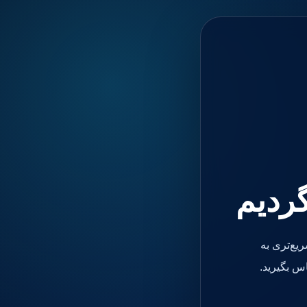
گردیم
یع‌تری به
س بگیرید.