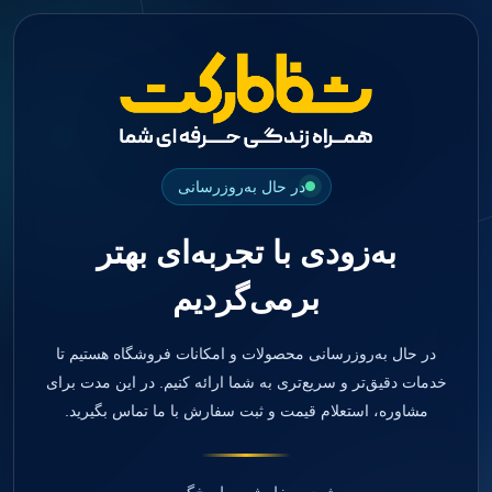
جستجو
منو
دسته بندی ها
فیکسچر
ابوتمنت
Impression Coping
Smart Builder
در حال به‌روزرسانی
kits
Others
به‌زودی با تجربه‌ای بهتر
صفحه اصلی
دندانپزشکی
برمی‌گردیم
ترمیمی و زیبایی
مواد ترمیمی
آمالگام
کامپوزیت
در حال به‌روزرسانی محصولات و امکانات فروشگاه هستیم تا
کامپوزیت فلو
خدمات دقیق‌تر و سریع‌تری به شما ارائه کنیم. در این مدت برای
اسید اچ
مشاوره، استعلام قیمت و ثبت سفارش با ما تماس بگیرید.
باندینگ
بیس و لاینر
بلیچینگ
انواع سمان و گلاس آینومر