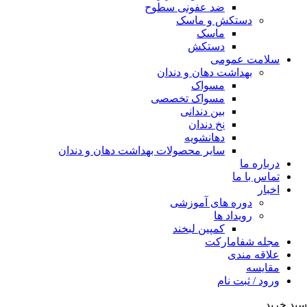
ضد عفونی سطوح
دستکش و ماسک
ماسک
دستکش
سلامت عمومی
بهداشت دهان و دندان
مسواک
مسواک تخصصی
بین دندانی
نخ دندان
دهانشویه
سایر محصولات بهداشت دهان و دندان
درباره ما
تماس با ما
اخبار
دوره های آموزشی
رویداد ها
کمپین لبخند
مجله شفامارکت
علاقه مندی
مقایسه
ورود / ثبت نام
سبد خرید