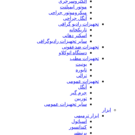
الکتروسرجری
موتور ایمپلنت
میکروموتور جراحی
آنگل جراحی
تجهیزات رادیو گرافی
تاریکخانه
اسکنر دهانی
سایر تجهیزات رادیوگرافی
تجهیزات ضدعفونی
دستگاه اتوکلاو
تجهیزات مطب
یونیت
تابوره
ترالی
تجهیزات عمومی
آنگل
جرم گیر
توربین
سایر تجهیزات عمومی
ابزار
ابزار ترمیمی
اسپاتول
کندانسور
برنیشر