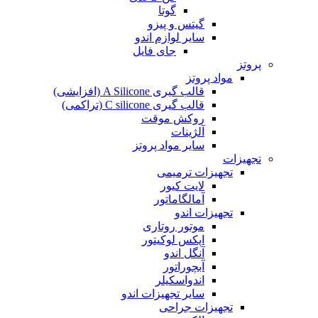
گوتا
گیتس و پیزو
سایر لوازم اندو
جای فایل
پروتز
مواد پروتز
قالب گیری A Silicone (افزایشی)
قالب گیری C silicone (تراکمی)
روکش موقت
آلژینات
سایر مواد پروتز
تجهیزات
تجهیزات ترمیمی
لایت کیور
آمالگاماتور
تجهیزات اندو
موتور روتاری
اپکس لوکیتور
آنگل اندو
آبچوراتور
اندواسکیلر
سایر تجهیزات اندو
تجهیزات جراحی