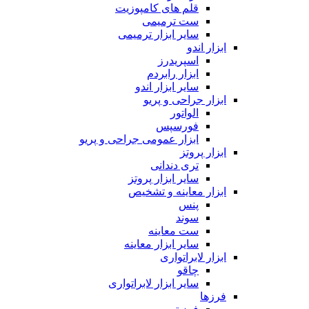
قلم های کامپوزیت
ست ترمیمی
سایر ابزار ترمیمی
ابزار اندو
اسپریدرز
ابزار رابردم
سایر ابزار اندو
ابزار جراحی و پریو
الواتور
فورسپس
ابزار عمومی جراحی و پریو
ابزار پروتز
تری دندانی
سایر ابزار پروتز
ابزار معاینه و تشخیص
پنس
سوند
ست معاینه
سایر ابزار معاینه
ابزار لابراتواری
چاقو
سایر ابزار لابراتواری
فرزها