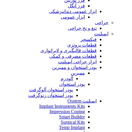
فرز توربین
فرز آنگل
ابزار عمومی دندانپزشکی
ابزار عمومی
جراحی
تیغ و نخ جراحی
ایمپلنت
فیکسچر
قطعات پروتزی
قطعات قالبگیری و لابراتواری
قطعات مصرفی و کمکی
ابزار جراحی ایمپلنت
پودر استخوان و ممبرین
ممبرین
آلودرم
پودر استخوان
پودر استخوان آلوگرفت
پودر استخوان زنوگرفت
ایمپلنت Osstem
Implant Instruments Kits
Impression Coping
Smart Builder
Surgical Kits
Temp Implant