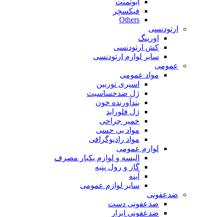
ابوتمنت
فیکسچر
Others
ارتودنسی
اورینگ
کش ارتودنسی
سایر لوازم ارتودنسی
عمومی
مواد عمومی
اسپری توربین
ژل ضدحساسیت
بندآورنده خون
ژل فلوراید
خمیر جراحی
مواد بی حسی
مواد رادیوگرافی
لوازم عمومی
البسه و لوازم یکبار مصرف
گاز و رول پنبه
آینه
سایر لوازم عمومی
ضدعفونی
ضدعفونی دست
ضدعفونی ابزار