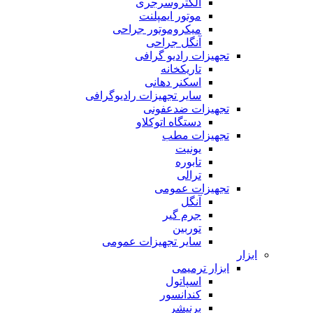
الکتروسرجری
موتور ایمپلنت
میکروموتور جراحی
آنگل جراحی
تجهیزات رادیو گرافی
تاریکخانه
اسکنر دهانی
سایر تجهیزات رادیوگرافی
تجهیزات ضدعفونی
دستگاه اتوکلاو
تجهیزات مطب
یونیت
تابوره
ترالی
تجهیزات عمومی
آنگل
جرم گیر
توربین
سایر تجهیزات عمومی
ابزار
ابزار ترمیمی
اسپاتول
کندانسور
برنیشر