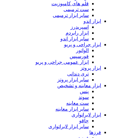
قلم های کامپوزیت
ست ترمیمی
سایر ابزار ترمیمی
ابزار اندو
اسپریدرز
ابزار رابردم
سایر ابزار اندو
ابزار جراحی و پریو
الواتور
فورسپس
ابزار عمومی جراحی و پریو
ابزار پروتز
تری دندانی
سایر ابزار پروتز
ابزار معاینه و تشخیص
پنس
سوند
ست معاینه
سایر ابزار معاینه
ابزار لابراتواری
چاقو
سایر ابزار لابراتواری
فرزها