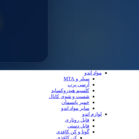
سایلن
مواد ترمیمی عمومی
خمیر پالیش
لوازم ترمیمی
دیسک پرداخت
دهان بازکن
فایبرپست
سایر لوازم ترمیمی
نوار ماتریس
کاپ و مولت پرداخت
نوار پرداخت
اندو
مواد اندو
سیلر و MTA
آرسی پرپ
کلسیم هیدروکساید
شست و شوی کانال
خمیر پانسمان
سایر مواد اندو
لوازم اندو
فایل روتاری
فایل دستی
گوتا و کن کاغذی
کن کاغذی