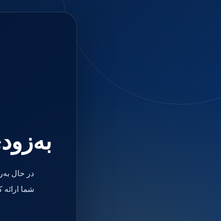
جستجو
منو
دسته بندی ها
فیکسچر
ابوتمنت
Impression Coping
Smart Builder
kits
Others
صفحه اصلی
دندانپزشکی
ترمیمی و زیبایی
به‌زود
مواد ترمیمی
آمالگام
کامپوزیت
کامپوزیت فلو
در حال به‌
اسید اچ
باندینگ
شما ارائه 
بیس و لاینر
بلیچینگ
انواع سمان و گلاس آینومر