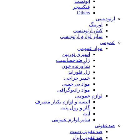
ابوتمنت
فیکسچر
Others
ارتودنسی
اورینگ
کش ارتودنسی
سایر لوازم ارتودنسی
عمومی
مواد عمومی
اسپری توربین
ژل ضدحساسیت
بندآورنده خون
ژل فلوراید
خمیر جراحی
مواد بی حسی
مواد رادیوگرافی
لوازم عمومی
البسه و لوازم یکبار مصرف
گاز و رول پنبه
آینه
سایر لوازم عمومی
ضدعفونی
ضدعفونی دست
ضدعفونی ابزار