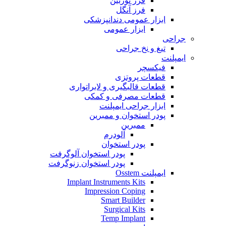
فرز توربین
فرز آنگل
ابزار عمومی دندانپزشکی
ابزار عمومی
جراحی
تیغ و نخ جراحی
ایمپلنت
فیکسچر
قطعات پروتزی
قطعات قالبگیری و لابراتواری
قطعات مصرفی و کمکی
ابزار جراحی ایمپلنت
پودر استخوان و ممبرین
ممبرین
آلودرم
پودر استخوان
پودر استخوان آلوگرفت
پودر استخوان زنوگرفت
ایمپلنت Osstem
Implant Instruments Kits
Impression Coping
Smart Builder
Surgical Kits
Temp Implant