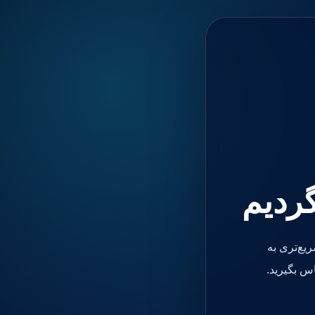
گردیم
یع‌تری به
س بگیرید.