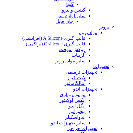
گوتا
گیتس و پیزو
سایر لوازم اندو
جای فایل
پروتز
مواد پروتز
قالب گیری A Silicone (افزایشی)
قالب گیری C silicone (تراکمی)
روکش موقت
آلژینات
سایر مواد پروتز
تجهیزات
تجهیزات ترمیمی
لایت کیور
آمالگاماتور
تجهیزات اندو
موتور روتاری
اپکس لوکیتور
آنگل اندو
آبچوراتور
اندواسکیلر
سایر تجهیزات اندو
تجهیزات جراحی