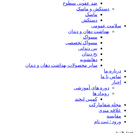
ضد عفونی سطوح
دستکش و ماسک
ماسک
دستکش
سلامت عمومی
بهداشت دهان و دندان
مسواک
مسواک تخصصی
بین دندانی
نخ دندان
دهانشویه
سایر محصولات بهداشت دهان و دندان
درباره ما
تماس با ما
اخبار
دوره های آموزشی
رویداد ها
کمپین لبخند
مجله شفامارکت
علاقه مندی
مقایسه
ورود / ثبت نام
سبد خرید