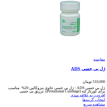
مقایسه
ژل بی حسی ADS
510,000
تومان
ژل بی حسی ADS : ژل بی حسی حاوی بنزوکائین 20% مناسب
برای کورتاژ لثه (Periodontal Curettage)، تزریق بی حسی
افزودن به علاقه مندی
انتخاب گزینه‌ها
مشاهده سریع