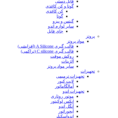
فایل دستی
گوتا و کن کاغذی
کن کاغذی
گوتا
گیتس و پیزو
سایر لوازم اندو
جای فایل
پروتز
مواد پروتز
قالب گیری A Silicone (افزایشی)
قالب گیری C silicone (تراکمی)
روکش موقت
آلژینات
سایر مواد پروتز
تجهیزات
تجهیزات ترمیمی
لایت کیور
آمالگاماتور
تجهیزات اندو
موتور روتاری
اپکس لوکیتور
آنگل اندو
آبچوراتور
اندواسکیلر