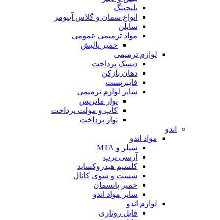
بلیچینگ
انواع سمان و گلاس آینومر
سایلن
مواد ترمیمی عمومی
خمیر پالیش
لوازم ترمیمی
دیسک پرداخت
دهان بازکن
فایبرپست
سایر لوازم ترمیمی
نوار ماتریس
کاپ و مولت پرداخت
نوار پرداخت
اندو
مواد اندو
سیلر و MTA
آرسی پرپ
کلسیم هیدروکساید
شست و شوی کانال
خمیر پانسمان
سایر مواد اندو
لوازم اندو
فایل روتاری