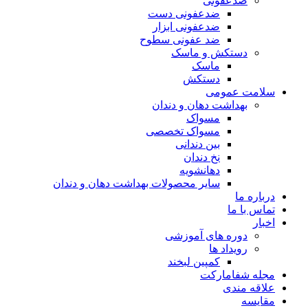
ضدعفونی
ضدعفونی دست
ضدعفونی ابزار
ضد عفونی سطوح
دستکش و ماسک
ماسک
دستکش
سلامت عمومی
بهداشت دهان و دندان
مسواک
مسواک تخصصی
بین دندانی
نخ دندان
دهانشویه
سایر محصولات بهداشت دهان و دندان
درباره ما
تماس با ما
اخبار
دوره های آموزشی
رویداد ها
کمپین لبخند
مجله شفامارکت
علاقه مندی
مقایسه