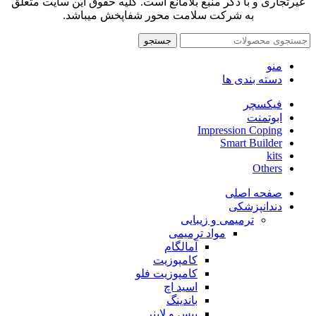
غیرتجاری و با ذکر منبع بلامانع است. کلیه حقوق این سایت متعلق
به شرکت سلامت محور شفاپخش میباشد.
جستجو
منو
دسته بندی ها
فیکسچر
ابوتمنت
Impression Coping
Smart Builder
kits
Others
صفحه اصلی
دندانپزشکی
ترمیمی و زیبایی
مواد ترمیمی
آمالگام
کامپوزیت
کامپوزیت فلو
اسید اچ
باندینگ
بیس و لاینر