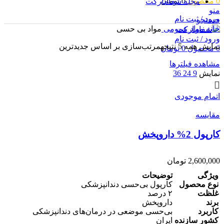
0
محصول
0
تومان
مجله شفامارکت
منو
ورود / ثبت نام
جستجو
خانه
مواد عمومی
مواد بی حسی
ورود / ثبت نام
نمایش همه 5 نتیجه
مرتب‌سازی بر اساس جدیدترین
0
محصول
0
تومان
مشاهده فیلترها
نمایش
9
24
36
اتمام موجودی
مقایسه
کارپول 2% داروپخش
2,600,000
تومان
ویژگی
توضیحات
نوع محصول
کارپول بی‌حسی دندانپزشکی
غلظت
۲ درصد
برند
داروپخش
کاربرد
بی‌حسی موضعی در درمان‌های دندانپزشکی
کشور سازنده
ایران