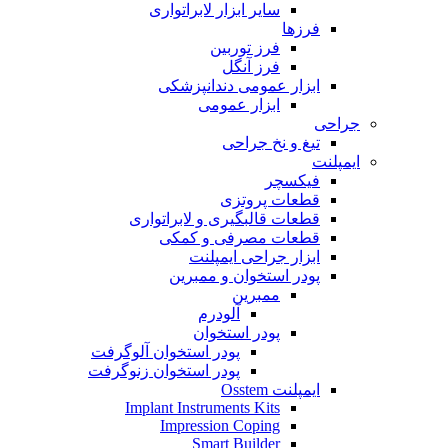
سایر ابزار لابراتواری
فرزها
فرز توربین
فرز آنگل
ابزار عمومی دندانپزشکی
ابزار عمومی
جراحی
تیغ و نخ جراحی
ایمپلنت
فیکسچر
قطعات پروتزی
قطعات قالبگیری و لابراتواری
قطعات مصرفی و کمکی
ابزار جراحی ایمپلنت
پودر استخوان و ممبرین
ممبرین
آلودرم
پودر استخوان
پودر استخوان آلوگرفت
پودر استخوان زنوگرفت
ایمپلنت Osstem
Implant Instruments Kits
Impression Coping
Smart Builder