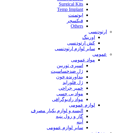
Surgical Kits
Temp Implant
ابوتمنت
فیکسچر
Others
ارتودنسی
اورینگ
کش ارتودنسی
سایر لوازم ارتودنسی
عمومی
مواد عمومی
اسپری توربین
ژل ضدحساسیت
بندآورنده خون
ژل فلوراید
خمیر جراحی
مواد بی حسی
مواد رادیوگرافی
لوازم عمومی
البسه و لوازم یکبار مصرف
گاز و رول پنبه
آینه
سایر لوازم عمومی