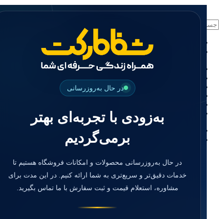
منو
دسته بندی ها
فیکسچر
ابوتمنت
Impression Coping
در حال به‌روزرسانی
Smart Builder
kits
Others
به‌زودی با تجربه‌ای بهتر
صفحه اصلی
برمی‌گردیم
دندانپزشکی
ترمیمی و زیبایی
مواد ترمیمی
در حال به‌روزرسانی محصولات و امکانات فروشگاه هستیم تا
آمالگام
خدمات دقیق‌تر و سریع‌تری به شما ارائه کنیم. در این مدت برای
کامپوزیت
کامپوزیت فلو
مشاوره، استعلام قیمت و ثبت سفارش با ما تماس بگیرید.
اسید اچ
باندینگ
بیس و لاینر