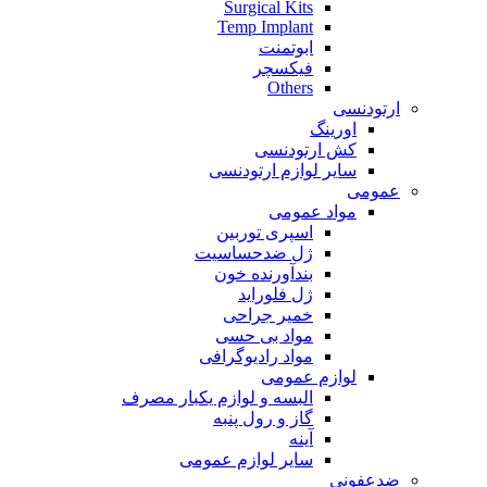
Surgical Kits
Temp Implant
ابوتمنت
فیکسچر
Others
ارتودنسی
اورینگ
کش ارتودنسی
سایر لوازم ارتودنسی
عمومی
مواد عمومی
اسپری توربین
ژل ضدحساسیت
بندآورنده خون
ژل فلوراید
خمیر جراحی
مواد بی حسی
مواد رادیوگرافی
لوازم عمومی
البسه و لوازم یکبار مصرف
گاز و رول پنبه
آینه
سایر لوازم عمومی
ضدعفونی