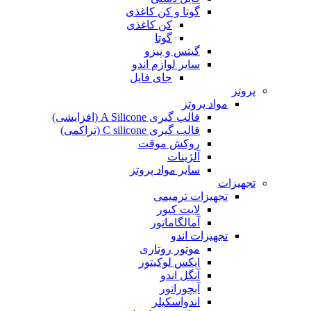
گوتا و کن کاغذی
کن کاغذی
گوتا
گیتس و پیزو
سایر لوازم اندو
جای فایل
پروتز
مواد پروتز
قالب گیری A Silicone (افزایشی)
قالب گیری C silicone (تراکمی)
روکش موقت
آلژینات
سایر مواد پروتز
تجهیزات
تجهیزات ترمیمی
لایت کیور
آمالگاماتور
تجهیزات اندو
موتور روتاری
اپکس لوکیتور
آنگل اندو
آبچوراتور
اندواسکیلر