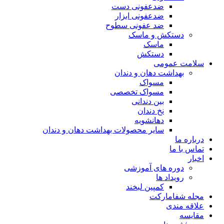
ضدعفونی دست
ضدعفونی ابزار
ضد عفونی سطوح
دستکش و ماسک
ماسک
دستکش
سلامت عمومی
بهداشت دهان و دندان
مسواک
مسواک تخصصی
بین دندانی
نخ دندان
دهانشویه
سایر محصولات بهداشت دهان و دندان
درباره ما
تماس با ما
اخبار
دوره های آموزشی
رویداد ها
کمپین لبخند
مجله شفامارکت
علاقه مندی
مقایسه