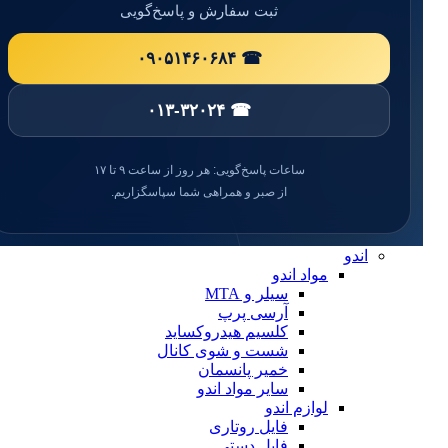
بلیچینگ
ثبت سفارش و پاسخ‌گویی
انواع سمان و گلاس آینومر
سایلن
☎ ۰۹۰۵۱۴۶۰۶۸۴
مواد ترمیمی عمومی
خمیر پالیش
لوازم ترمیمی
☎ ۰۱۳-۳۲۰۲۴
دیسک پرداخت
دهان بازکن
فایبرپست
ساعات پاسخ‌گویی: هر روز از ساعت ۹ تا ۱۷
سایر لوازم ترمیمی
از صبر و همراهی شما سپاسگزاریم.
نوار ماتریس
کاپ و مولت پرداخت
نوار پرداخت
اندو
مواد اندو
سیلر و MTA
آرسی پرپ
کلسیم هیدروکساید
شست و شوی کانال
خمیر پانسمان
سایر مواد اندو
لوازم اندو
فایل روتاری
فایل دستی