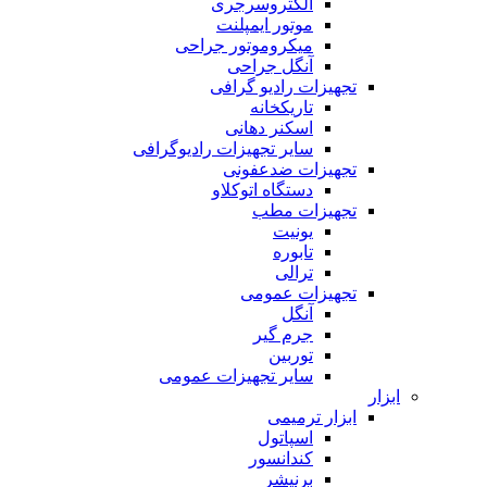
الکتروسرجری
موتور ایمپلنت
میکروموتور جراحی
آنگل جراحی
تجهیزات رادیو گرافی
تاریکخانه
اسکنر دهانی
سایر تجهیزات رادیوگرافی
تجهیزات ضدعفونی
دستگاه اتوکلاو
تجهیزات مطب
یونیت
تابوره
ترالی
تجهیزات عمومی
آنگل
جرم گیر
توربین
سایر تجهیزات عمومی
ابزار
ابزار ترمیمی
اسپاتول
کندانسور
برنیشر