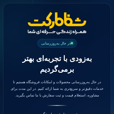
جستجو
منو
دسته بندی ها
فیکسچر
ابوتمنت
Impression Coping
Smart Builder
در حال به‌روزرسانی
kits
Others
به‌زودی با تجربه‌ای بهتر
صفحه اصلی
دندانپزشکی
برمی‌گردیم
ترمیمی و زیبایی
مواد ترمیمی
آمالگام
کامپوزیت
در حال به‌روزرسانی محصولات و امکانات فروشگاه هستیم تا
کامپوزیت فلو
خدمات دقیق‌تر و سریع‌تری به شما ارائه کنیم. در این مدت برای
اسید اچ
مشاوره، استعلام قیمت و ثبت سفارش با ما تماس بگیرید.
باندینگ
بیس و لاینر
بلیچینگ
انواع سمان و گلاس آینومر