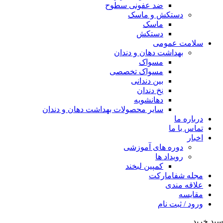
ضد عفونی سطوح
دستکش و ماسک
ماسک
دستکش
سلامت عمومی
بهداشت دهان و دندان
مسواک
مسواک تخصصی
بین دندانی
نخ دندان
دهانشویه
سایر محصولات بهداشت دهان و دندان
درباره ما
تماس با ما
اخبار
دوره های آموزشی
رویداد ها
کمپین لبخند
مجله شفامارکت
علاقه مندی
مقایسه
ورود / ثبت نام
سبد خرید