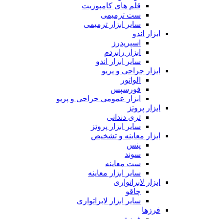
قلم های کامپوزیت
ست ترمیمی
سایر ابزار ترمیمی
ابزار اندو
اسپریدرز
ابزار رابردم
سایر ابزار اندو
ابزار جراحی و پریو
الواتور
فورسپس
ابزار عمومی جراحی و پریو
ابزار پروتز
تری دندانی
سایر ابزار پروتز
ابزار معاینه و تشخیص
پنس
سوند
ست معاینه
سایر ابزار معاینه
ابزار لابراتواری
چاقو
سایر ابزار لابراتواری
فرزها