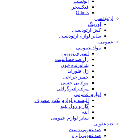
ابوتمنت
فیکسچر
Others
ارتودنسی
اورینگ
کش ارتودنسی
سایر لوازم ارتودنسی
عمومی
مواد عمومی
اسپری توربین
ژل ضدحساسیت
بندآورنده خون
ژل فلوراید
خمیر جراحی
مواد بی حسی
مواد رادیوگرافی
لوازم عمومی
البسه و لوازم یکبار مصرف
گاز و رول پنبه
آینه
سایر لوازم عمومی
ضدعفونی
ضدعفونی دست
ضدعفونی ابزار