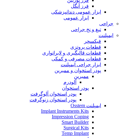
فرز توربین
فرز آنگل
ابزار عمومی دندانپزشکی
ابزار عمومی
جراحی
تیغ و نخ جراحی
ایمپلنت
فیکسچر
قطعات پروتزی
قطعات قالبگیری و لابراتواری
قطعات مصرفی و کمکی
ابزار جراحی ایمپلنت
پودر استخوان و ممبرین
ممبرین
آلودرم
پودر استخوان
پودر استخوان آلوگرفت
پودر استخوان زنوگرفت
ایمپلنت Osstem
Implant Instruments Kits
Impression Coping
Smart Builder
Surgical Kits
Temp Implant