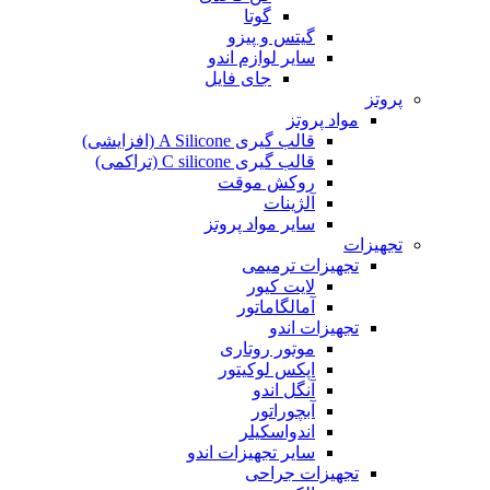
گوتا
گیتس و پیزو
سایر لوازم اندو
جای فایل
پروتز
مواد پروتز
قالب گیری A Silicone (افزایشی)
قالب گیری C silicone (تراکمی)
روکش موقت
آلژینات
سایر مواد پروتز
تجهیزات
تجهیزات ترمیمی
لایت کیور
آمالگاماتور
تجهیزات اندو
موتور روتاری
اپکس لوکیتور
آنگل اندو
آبچوراتور
اندواسکیلر
سایر تجهیزات اندو
تجهیزات جراحی