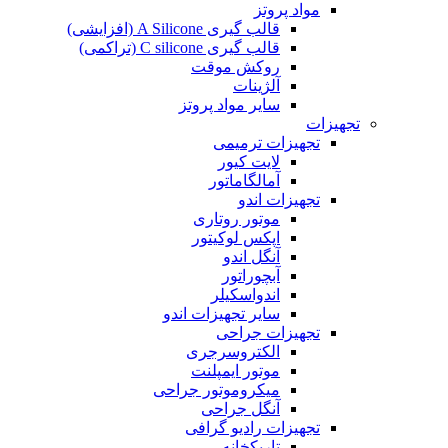
مواد پروتز
قالب گیری A Silicone (افزایشی)
قالب گیری C silicone (تراکمی)
روکش موقت
آلژینات
سایر مواد پروتز
تجهیزات
تجهیزات ترمیمی
لایت کیور
آمالگاماتور
تجهیزات اندو
موتور روتاری
اپکس لوکیتور
آنگل اندو
آبچوراتور
اندواسکیلر
سایر تجهیزات اندو
تجهیزات جراحی
الکتروسرجری
موتور ایمپلنت
میکروموتور جراحی
آنگل جراحی
تجهیزات رادیو گرافی
تاریکخانه