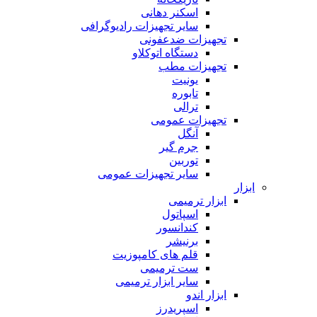
اسکنر دهانی
سایر تجهیزات رادیوگرافی
تجهیزات ضدعفونی
دستگاه اتوکلاو
تجهیزات مطب
یونیت
تابوره
ترالی
تجهیزات عمومی
آنگل
جرم گیر
توربین
سایر تجهیزات عمومی
ابزار
ابزار ترمیمی
اسپاتول
کندانسور
برنیشر
قلم های کامپوزیت
ست ترمیمی
سایر ابزار ترمیمی
ابزار اندو
اسپریدرز