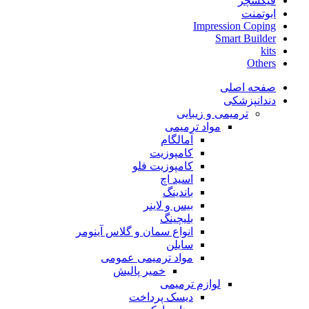
فیکسچر
ابوتمنت
Impression Coping
Smart Builder
kits
Others
صفحه اصلی
دندانپزشکی
ترمیمی و زیبایی
مواد ترمیمی
آمالگام
کامپوزیت
کامپوزیت فلو
اسید اچ
باندینگ
بیس و لاینر
بلیچینگ
انواع سمان و گلاس آینومر
سایلن
مواد ترمیمی عمومی
خمیر پالیش
لوازم ترمیمی
دیسک پرداخت