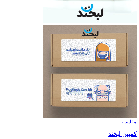
مقایسه
کمپین لبخند