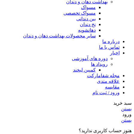
بهداشت دهان و دندان
مسواک
مسواک تخصصی
بین دندانی
نخ دندان
دهانشویه
سایر محصولات بهداشت دهان و دندان
درباره ما
تماس با ما
اخبار
دوره های آموزشی
رویداد ها
کمپین لبخند
مجله شفامارکت
علاقه مندی
مقایسه
ورود / ثبت نام
سبد خرید
بستن
ورود
بستن
هنوز حساب کاربری ندارید؟