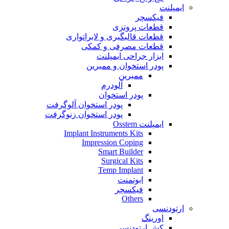
ایمپلنت
فیکسچر
قطعات پروتزی
قطعات قالبگیری و لابراتواری
قطعات مصرفی و کمکی
ابزار جراحی ایمپلنت
پودر استخوان و ممبرین
ممبرین
آلودرم
پودر استخوان
پودر استخوان آلوگرفت
پودر استخوان زنوگرفت
ایمپلنت Osstem
Implant Instruments Kits
Impression Coping
Smart Builder
Surgical Kits
Temp Implant
ابوتمنت
فیکسچر
Others
ارتودنسی
اورینگ
کش ارتودنسی