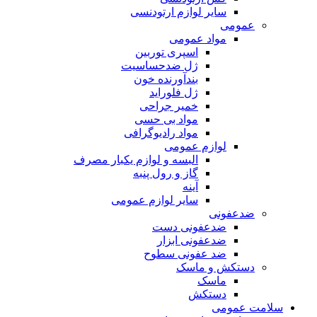
سایر لوازم ارتودنسی
عمومی
مواد عمومی
اسپری توربین
ژل ضدحساسیت
بندآورنده خون
ژل فلوراید
خمیر جراحی
مواد بی حسی
مواد رادیوگرافی
لوازم عمومی
البسه و لوازم یکبار مصرف
گاز و رول پنبه
آینه
سایر لوازم عمومی
ضدعفونی
ضدعفونی دست
ضدعفونی ابزار
ضد عفونی سطوح
دستکش و ماسک
ماسک
دستکش
سلامت عمومی