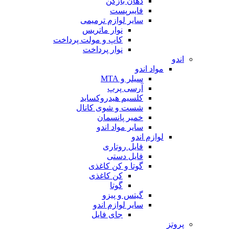
دهان بازکن
فایبرپست
سایر لوازم ترمیمی
نوار ماتریس
کاپ و مولت پرداخت
نوار پرداخت
اندو
مواد اندو
سیلر و MTA
آرسی پرپ
کلسیم هیدروکساید
شست و شوی کانال
خمیر پانسمان
سایر مواد اندو
لوازم اندو
فایل روتاری
فایل دستی
گوتا و کن کاغذی
کن کاغذی
گوتا
گیتس و پیزو
سایر لوازم اندو
جای فایل
پروتز