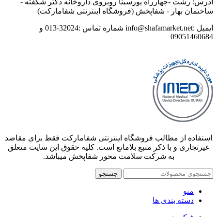
آدرس: رشت -چهارراه پورسینا روبروی داروخانه دکتر شکفته -
ساختمان بهار - شفاپخش (فروشگاه اینترنتی شفامارکت)
ایمیل :info@shafamarket.net شماره تماس :32024-013 و
09051460684
استفاده از مطالب فروشگاه اینترنتی شفامارکت فقط برای مقاصد
غیرتجاری و با ذکر منبع بلامانع است. کلیه حقوق این سایت متعلق
به شرکت سلامت محور شفاپخش میباشد.
جستجو
منو
دسته بندی ها