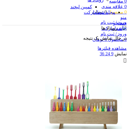
0
مقایسه
0
علاقه مندی
کمپین لبخند
0
محصول
0
تومان
مجله شفامارکت
منو
ورود / ثبت نام
جستجو
خانه
رویداد ها
ورود / ثبت نام
در حال نمایش یک نتیجه
0
محصول
0
تومان
مشاهده فیلترها
نمایش
9
24
36