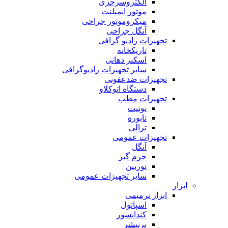
الکتروسرجری
موتور ایمپلنت
میکروموتور جراحی
آنگل جراحی
تجهیزات رادیو گرافی
تاریکخانه
اسکنر دهانی
سایر تجهیزات رادیوگرافی
تجهیزات ضدعفونی
دستگاه اتوکلاو
تجهیزات مطب
یونیت
تابوره
ترالی
تجهیزات عمومی
آنگل
جرم گیر
توربین
سایر تجهیزات عمومی
ابزار
ابزار ترمیمی
اسپاتول
کندانسور
برنیشر