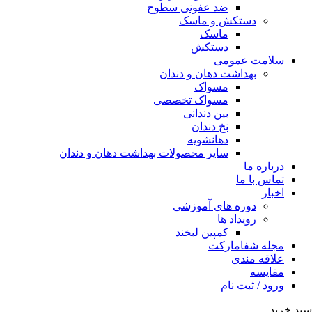
ضد عفونی سطوح
دستکش و ماسک
ماسک
دستکش
سلامت عمومی
بهداشت دهان و دندان
مسواک
مسواک تخصصی
بین دندانی
نخ دندان
دهانشویه
سایر محصولات بهداشت دهان و دندان
درباره ما
تماس با ما
اخبار
دوره های آموزشی
رویداد ها
کمپین لبخند
مجله شفامارکت
علاقه مندی
مقایسه
ورود / ثبت نام
سبد خرید