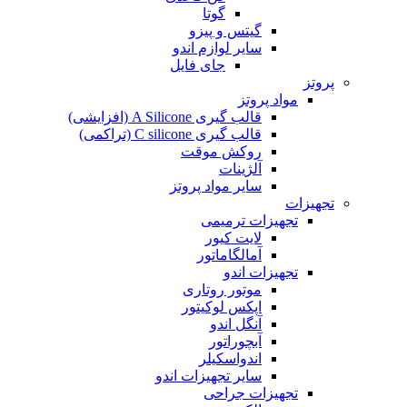
گوتا
گیتس و پیزو
سایر لوازم اندو
جای فایل
پروتز
مواد پروتز
قالب گیری A Silicone (افزایشی)
قالب گیری C silicone (تراکمی)
روکش موقت
آلژینات
سایر مواد پروتز
تجهیزات
تجهیزات ترمیمی
لایت کیور
آمالگاماتور
تجهیزات اندو
موتور روتاری
اپکس لوکیتور
آنگل اندو
آبچوراتور
اندواسکیلر
سایر تجهیزات اندو
تجهیزات جراحی