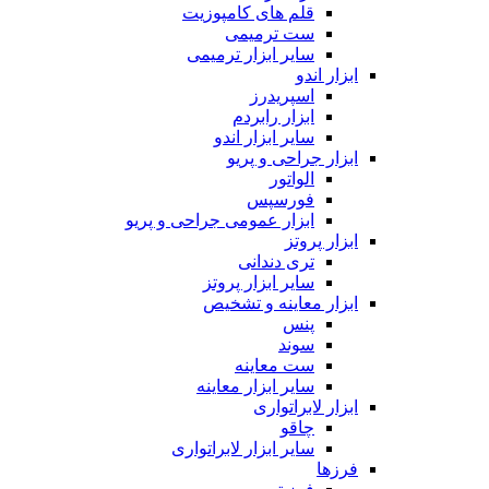
قلم های کامپوزیت
ست ترمیمی
سایر ابزار ترمیمی
ابزار اندو
اسپریدرز
ابزار رابردم
سایر ابزار اندو
ابزار جراحی و پریو
الواتور
فورسپس
ابزار عمومی جراحی و پریو
ابزار پروتز
تری دندانی
سایر ابزار پروتز
ابزار معاینه و تشخیص
پنس
سوند
ست معاینه
سایر ابزار معاینه
ابزار لابراتواری
چاقو
سایر ابزار لابراتواری
فرزها