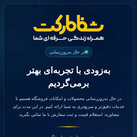
جستجو
منو
دسته بندی ها
فیکسچر
ابوتمنت
Impression Coping
Smart Builder
در حال به‌روزرسانی
kits
Others
به‌زودی با تجربه‌ای بهتر
صفحه اصلی
دندانپزشکی
برمی‌گردیم
ترمیمی و زیبایی
مواد ترمیمی
آمالگام
کامپوزیت
در حال به‌روزرسانی محصولات و امکانات فروشگاه هستیم تا
کامپوزیت فلو
خدمات دقیق‌تر و سریع‌تری به شما ارائه کنیم. در این مدت برای
اسید اچ
مشاوره، استعلام قیمت و ثبت سفارش با ما تماس بگیرید.
باندینگ
بیس و لاینر
بلیچینگ
انواع سمان و گلاس آینومر