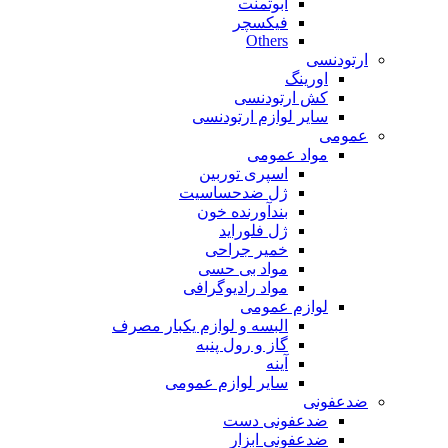
ابوتمنت
فیکسچر
Others
ارتودنسی
اورینگ
کش ارتودنسی
سایر لوازم ارتودنسی
عمومی
مواد عمومی
اسپری توربین
ژل ضدحساسیت
بندآورنده خون
ژل فلوراید
خمیر جراحی
مواد بی حسی
مواد رادیوگرافی
لوازم عمومی
البسه و لوازم یکبار مصرف
گاز و رول پنبه
آینه
سایر لوازم عمومی
ضدعفونی
ضدعفونی دست
ضدعفونی ابزار