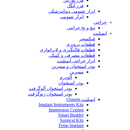
فرز توربین
فرز آنگل
ابزار عمومی دندانپزشکی
ابزار عمومی
جراحی
تیغ و نخ جراحی
ایمپلنت
فیکسچر
قطعات پروتزی
قطعات قالبگیری و لابراتواری
قطعات مصرفی و کمکی
ابزار جراحی ایمپلنت
پودر استخوان و ممبرین
ممبرین
آلودرم
پودر استخوان
پودر استخوان آلوگرفت
پودر استخوان زنوگرفت
ایمپلنت Osstem
Implant Instruments Kits
Impression Coping
Smart Builder
Surgical Kits
Temp Implant