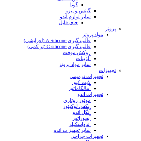
گوتا
گیتس و پیزو
سایر لوازم اندو
جای فایل
پروتز
مواد پروتز
قالب گیری A Silicone (افزایشی)
قالب گیری C silicone (تراکمی)
روکش موقت
آلژینات
سایر مواد پروتز
تجهیزات
تجهیزات ترمیمی
لایت کیور
آمالگاماتور
تجهیزات اندو
موتور روتاری
اپکس لوکیتور
آنگل اندو
آبچوراتور
اندواسکیلر
سایر تجهیزات اندو
تجهیزات جراحی