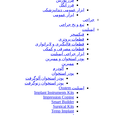
فرز توربین
فرز آنگل
ابزار عمومی دندانپزشکی
ابزار عمومی
جراحی
تیغ و نخ جراحی
ایمپلنت
فیکسچر
قطعات پروتزی
قطعات قالبگیری و لابراتواری
قطعات مصرفی و کمکی
ابزار جراحی ایمپلنت
پودر استخوان و ممبرین
ممبرین
آلودرم
پودر استخوان
پودر استخوان آلوگرفت
پودر استخوان زنوگرفت
ایمپلنت Osstem
Implant Instruments Kits
Impression Coping
Smart Builder
Surgical Kits
Temp Implant