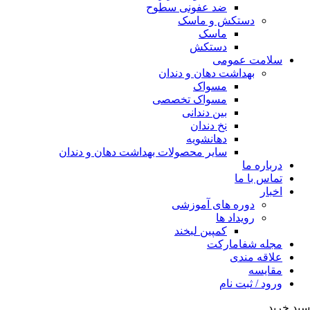
ضد عفونی سطوح
دستکش و ماسک
ماسک
دستکش
سلامت عمومی
بهداشت دهان و دندان
مسواک
مسواک تخصصی
بین دندانی
نخ دندان
دهانشویه
سایر محصولات بهداشت دهان و دندان
درباره ما
تماس با ما
اخبار
دوره های آموزشی
رویداد ها
کمپین لبخند
مجله شفامارکت
علاقه مندی
مقایسه
ورود / ثبت نام
سبد خرید