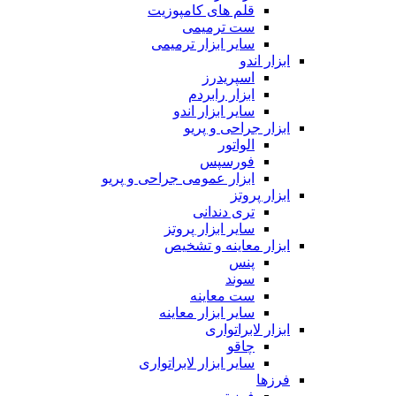
قلم های کامپوزیت
ست ترمیمی
سایر ابزار ترمیمی
ابزار اندو
اسپریدرز
ابزار رابردم
سایر ابزار اندو
ابزار جراحی و پریو
الواتور
فورسپس
ابزار عمومی جراحی و پریو
ابزار پروتز
تری دندانی
سایر ابزار پروتز
ابزار معاینه و تشخیص
پنس
سوند
ست معاینه
سایر ابزار معاینه
ابزار لابراتواری
چاقو
سایر ابزار لابراتواری
فرزها