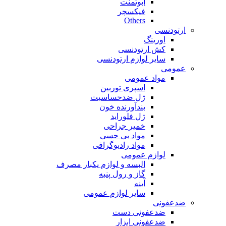
ابوتمنت
فیکسچر
Others
ارتودنسی
اورینگ
کش ارتودنسی
سایر لوازم ارتودنسی
عمومی
مواد عمومی
اسپری توربین
ژل ضدحساسیت
بندآورنده خون
ژل فلوراید
خمیر جراحی
مواد بی حسی
مواد رادیوگرافی
لوازم عمومی
البسه و لوازم یکبار مصرف
گاز و رول پنبه
آینه
سایر لوازم عمومی
ضدعفونی
ضدعفونی دست
ضدعفونی ابزار