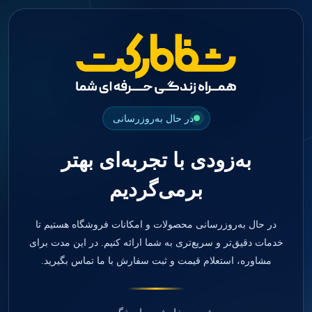
جستجو
منو
دسته بندی ها
فیکسچر
ابوتمنت
Impression Coping
Smart Builder
در حال به‌روزرسانی
kits
Others
به‌زودی با تجربه‌ای بهتر
صفحه اصلی
دندانپزشکی
برمی‌گردیم
ترمیمی و زیبایی
مواد ترمیمی
آمالگام
کامپوزیت
در حال به‌روزرسانی محصولات و امکانات فروشگاه هستیم تا
کامپوزیت فلو
خدمات دقیق‌تر و سریع‌تری به شما ارائه کنیم. در این مدت برای
اسید اچ
مشاوره، استعلام قیمت و ثبت سفارش با ما تماس بگیرید.
باندینگ
بیس و لاینر
بلیچینگ
انواع سمان و گلاس آینومر