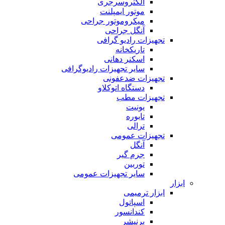
الکتروسرجری
موتور ایمپلنت
میکروموتور جراحی
آنگل جراحی
تجهیزات رادیو گرافی
تاریکخانه
اسکنر دهانی
سایر تجهیزات رادیوگرافی
تجهیزات ضدعفونی
دستگاه اتوکلاو
تجهیزات مطب
یونیت
تابوره
ترالی
تجهیزات عمومی
آنگل
جرم گیر
توربین
سایر تجهیزات عمومی
ابزار
ابزار ترمیمی
اسپاتول
کندانسور
برنیشر