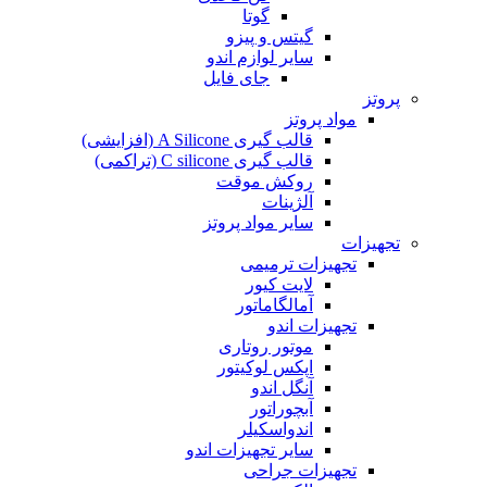
گوتا
گیتس و پیزو
سایر لوازم اندو
جای فایل
پروتز
مواد پروتز
قالب گیری A Silicone (افزایشی)
قالب گیری C silicone (تراکمی)
روکش موقت
آلژینات
سایر مواد پروتز
تجهیزات
تجهیزات ترمیمی
لایت کیور
آمالگاماتور
تجهیزات اندو
موتور روتاری
اپکس لوکیتور
آنگل اندو
آبچوراتور
اندواسکیلر
سایر تجهیزات اندو
تجهیزات جراحی