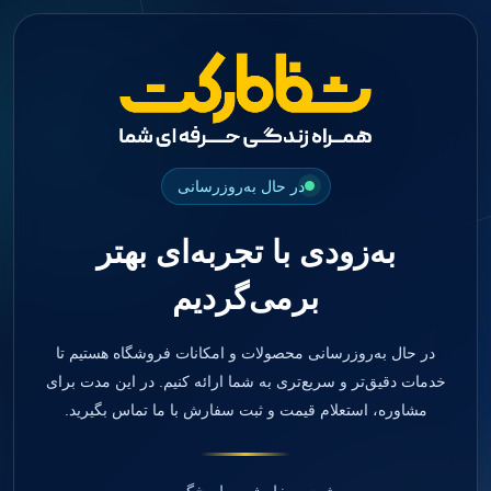
منو
دسته بندی ها
فیکسچر
ابوتمنت
Impression Coping
Smart Builder
در حال به‌روزرسانی
kits
Others
به‌زودی با تجربه‌ای بهتر
صفحه اصلی
دندانپزشکی
برمی‌گردیم
ترمیمی و زیبایی
مواد ترمیمی
آمالگام
کامپوزیت
در حال به‌روزرسانی محصولات و امکانات فروشگاه هستیم تا
کامپوزیت فلو
خدمات دقیق‌تر و سریع‌تری به شما ارائه کنیم. در این مدت برای
اسید اچ
مشاوره، استعلام قیمت و ثبت سفارش با ما تماس بگیرید.
باندینگ
بیس و لاینر
بلیچینگ
انواع سمان و گلاس آینومر