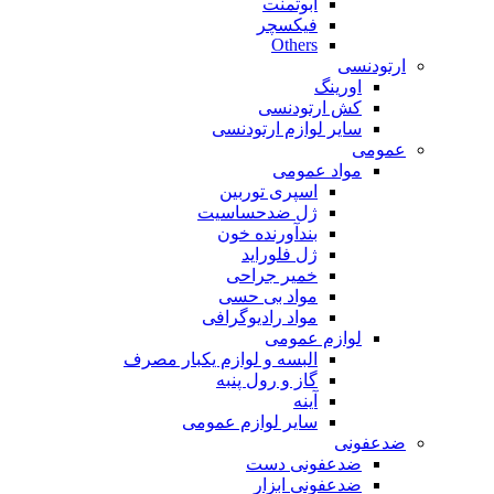
ابوتمنت
فیکسچر
Others
ارتودنسی
اورینگ
کش ارتودنسی
سایر لوازم ارتودنسی
عمومی
مواد عمومی
اسپری توربین
ژل ضدحساسیت
بندآورنده خون
ژل فلوراید
خمیر جراحی
مواد بی حسی
مواد رادیوگرافی
لوازم عمومی
البسه و لوازم یکبار مصرف
گاز و رول پنبه
آینه
سایر لوازم عمومی
ضدعفونی
ضدعفونی دست
ضدعفونی ابزار