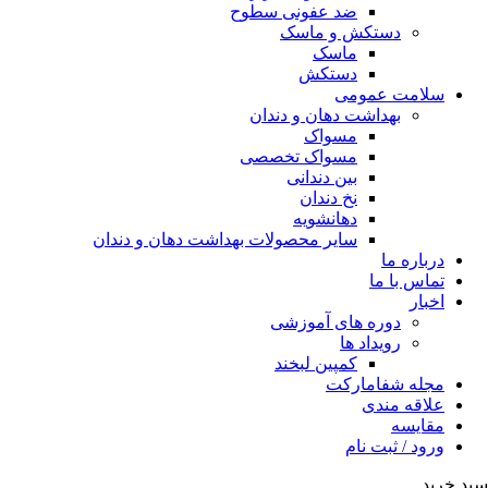
ضد عفونی سطوح
دستکش و ماسک
ماسک
دستکش
سلامت عمومی
بهداشت دهان و دندان
مسواک
مسواک تخصصی
بین دندانی
نخ دندان
دهانشویه
سایر محصولات بهداشت دهان و دندان
درباره ما
تماس با ما
اخبار
دوره های آموزشی
رویداد ها
کمپین لبخند
مجله شفامارکت
علاقه مندی
مقایسه
ورود / ثبت نام
سبد خرید