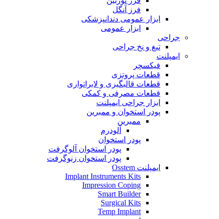
فرز توربین
فرز آنگل
ابزار عمومی دندانپزشکی
ابزار عمومی
جراحی
تیغ و نخ جراحی
ایمپلنت
فیکسچر
قطعات پروتزی
قطعات قالبگیری و لابراتواری
قطعات مصرفی و کمکی
ابزار جراحی ایمپلنت
پودر استخوان و ممبرین
ممبرین
آلودرم
پودر استخوان
پودر استخوان آلوگرفت
پودر استخوان زنوگرفت
ایمپلنت Osstem
Implant Instruments Kits
Impression Coping
Smart Builder
Surgical Kits
Temp Implant