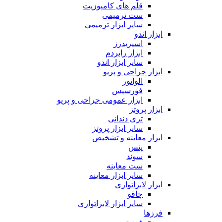
قلم های کامپوزیت
ست ترمیمی
سایر ابزار ترمیمی
ابزار اندو
اسپریدرز
ابزار رابردم
سایر ابزار اندو
ابزار جراحی و پریو
الواتور
فورسپس
ابزار عمومی جراحی و پریو
ابزار پروتز
تری دندانی
سایر ابزار پروتز
ابزار معاینه و تشخیص
پنس
سوند
ست معاینه
سایر ابزار معاینه
ابزار لابراتواری
چاقو
سایر ابزار لابراتواری
فرزها