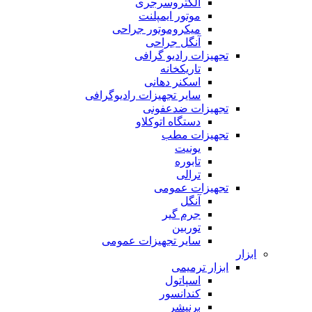
الکتروسرجری
موتور ایمپلنت
میکروموتور جراحی
آنگل جراحی
تجهیزات رادیو گرافی
تاریکخانه
اسکنر دهانی
سایر تجهیزات رادیوگرافی
تجهیزات ضدعفونی
دستگاه اتوکلاو
تجهیزات مطب
یونیت
تابوره
ترالی
تجهیزات عمومی
آنگل
جرم گیر
توربین
سایر تجهیزات عمومی
ابزار
ابزار ترمیمی
اسپاتول
کندانسور
برنیشر