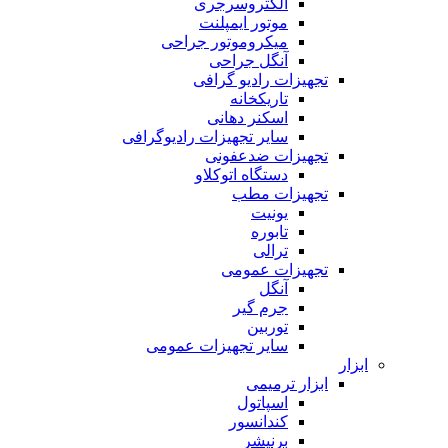
الکتروسرجری
موتور ایمپلنت
میکروموتور جراحی
آنگل جراحی
تجهیزات رادیو گرافی
تاریکخانه
اسکنر دهانی
سایر تجهیزات رادیوگرافی
تجهیزات ضدعفونی
دستگاه اتوکلاو
تجهیزات مطب
یونیت
تابوره
ترالی
تجهیزات عمومی
آنگل
جرم گیر
توربین
سایر تجهیزات عمومی
ابزار
ابزار ترمیمی
اسپاتول
کندانسور
برنیشر