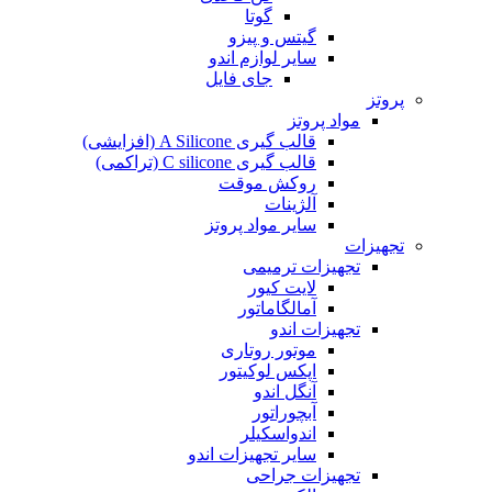
گوتا
گیتس و پیزو
سایر لوازم اندو
جای فایل
پروتز
مواد پروتز
قالب گیری A Silicone (افزایشی)
قالب گیری C silicone (تراکمی)
روکش موقت
آلژینات
سایر مواد پروتز
تجهیزات
تجهیزات ترمیمی
لایت کیور
آمالگاماتور
تجهیزات اندو
موتور روتاری
اپکس لوکیتور
آنگل اندو
آبچوراتور
اندواسکیلر
سایر تجهیزات اندو
تجهیزات جراحی