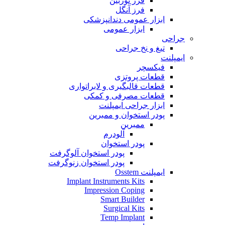
فرز توربین
فرز آنگل
ابزار عمومی دندانپزشکی
ابزار عمومی
جراحی
تیغ و نخ جراحی
ایمپلنت
فیکسچر
قطعات پروتزی
قطعات قالبگیری و لابراتواری
قطعات مصرفی و کمکی
ابزار جراحی ایمپلنت
پودر استخوان و ممبرین
ممبرین
آلودرم
پودر استخوان
پودر استخوان آلوگرفت
پودر استخوان زنوگرفت
ایمپلنت Osstem
Implant Instruments Kits
Impression Coping
Smart Builder
Surgical Kits
Temp Implant