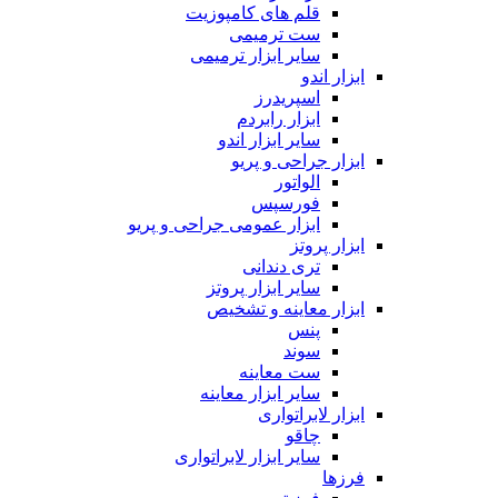
قلم های کامپوزیت
ست ترمیمی
سایر ابزار ترمیمی
ابزار اندو
اسپریدرز
ابزار رابردم
سایر ابزار اندو
ابزار جراحی و پریو
الواتور
فورسپس
ابزار عمومی جراحی و پریو
ابزار پروتز
تری دندانی
سایر ابزار پروتز
ابزار معاینه و تشخیص
پنس
سوند
ست معاینه
سایر ابزار معاینه
ابزار لابراتواری
چاقو
سایر ابزار لابراتواری
فرزها