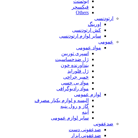
ابوتمنت
فیکسچر
Others
ارتودنسی
اورینگ
کش ارتودنسی
سایر لوازم ارتودنسی
عمومی
مواد عمومی
اسپری توربین
ژل ضدحساسیت
بندآورنده خون
ژل فلوراید
خمیر جراحی
مواد بی حسی
مواد رادیوگرافی
لوازم عمومی
البسه و لوازم یکبار مصرف
گاز و رول پنبه
آینه
سایر لوازم عمومی
ضدعفونی
ضدعفونی دست
ضدعفونی ابزار