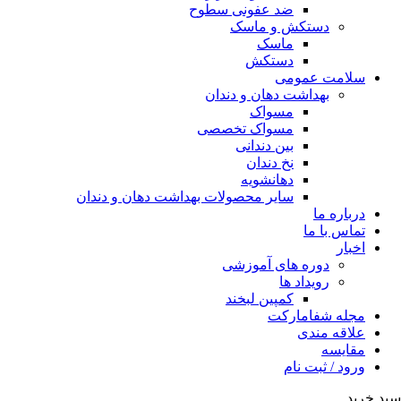
ضد عفونی سطوح
دستکش و ماسک
ماسک
دستکش
سلامت عمومی
بهداشت دهان و دندان
مسواک
مسواک تخصصی
بین دندانی
نخ دندان
دهانشویه
سایر محصولات بهداشت دهان و دندان
درباره ما
تماس با ما
اخبار
دوره های آموزشی
رویداد ها
کمپین لبخند
مجله شفامارکت
علاقه مندی
مقایسه
ورود / ثبت نام
سبد خرید