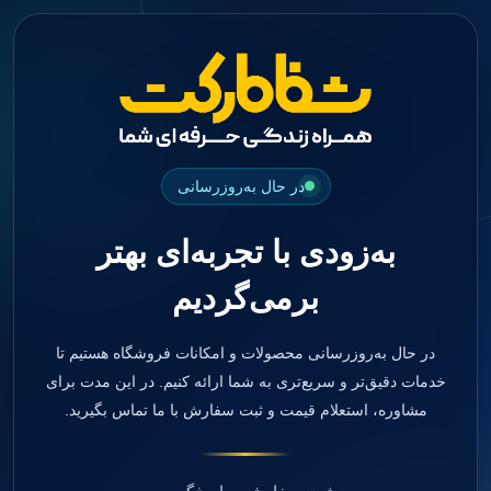
جستجو
منو
دسته بندی ها
فیکسچر
ابوتمنت
Impression Coping
Smart Builder
در حال به‌روزرسانی
kits
Others
به‌زودی با تجربه‌ای بهتر
صفحه اصلی
دندانپزشکی
برمی‌گردیم
ترمیمی و زیبایی
مواد ترمیمی
آمالگام
کامپوزیت
در حال به‌روزرسانی محصولات و امکانات فروشگاه هستیم تا
کامپوزیت فلو
خدمات دقیق‌تر و سریع‌تری به شما ارائه کنیم. در این مدت برای
اسید اچ
مشاوره، استعلام قیمت و ثبت سفارش با ما تماس بگیرید.
باندینگ
بیس و لاینر
بلیچینگ
انواع سمان و گلاس آینومر