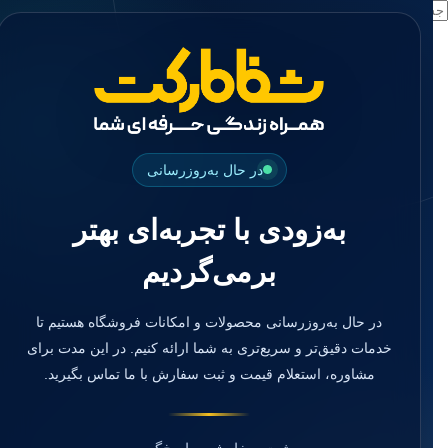
جستجو
منو
دسته بندی ها
فیکسچر
ابوتمنت
Impression Coping
Smart Builder
در حال به‌روزرسانی
kits
Others
به‌زودی با تجربه‌ای بهتر
صفحه اصلی
دندانپزشکی
برمی‌گردیم
ترمیمی و زیبایی
مواد ترمیمی
آمالگام
کامپوزیت
در حال به‌روزرسانی محصولات و امکانات فروشگاه هستیم تا
کامپوزیت فلو
خدمات دقیق‌تر و سریع‌تری به شما ارائه کنیم. در این مدت برای
اسید اچ
مشاوره، استعلام قیمت و ثبت سفارش با ما تماس بگیرید.
باندینگ
بیس و لاینر
بلیچینگ
انواع سمان و گلاس آینومر