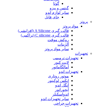
گوتا
گیتس و پیزو
سایر لوازم اندو
جای فایل
پروتز
مواد پروتز
قالب گیری A Silicone (افزایشی)
قالب گیری C silicone (تراکمی)
روکش موقت
آلژینات
سایر مواد پروتز
تجهیزات
تجهیزات ترمیمی
لایت کیور
آمالگاماتور
تجهیزات اندو
موتور روتاری
اپکس لوکیتور
آنگل اندو
آبچوراتور
اندواسکیلر
سایر تجهیزات اندو
تجهیزات جراحی