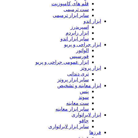
قلم های کامپوزیت
ست ترمیمی
سایر ابزار ترمیمی
ابزار اندو
اسپریدرز
ابزار رابردم
سایر ابزار اندو
ابزار جراحی و پریو
الواتور
فورسپس
ابزار عمومی جراحی و پریو
ابزار پروتز
تری دندانی
سایر ابزار پروتز
ابزار معاینه و تشخیص
پنس
سوند
ست معاینه
سایر ابزار معاینه
ابزار لابراتواری
چاقو
سایر ابزار لابراتواری
فرزها