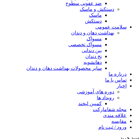
ضد عفونی سطوح
دستکش و ماسک
ماسک
دستکش
سلامت عمومی
بهداشت دهان و دندان
مسواک
مسواک تخصصی
بین دندانی
نخ دندان
دهانشویه
سایر محصولات بهداشت دهان و دندان
درباره ما
تماس با ما
اخبار
دوره های آموزشی
رویداد ها
کمپین لبخند
مجله شفامارکت
علاقه مندی
مقایسه
ورود / ثبت نام
سبد خرید