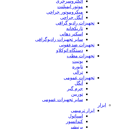
الکتروسرجری
موتور ایمپلنت
میکروموتور جراحی
آنگل جراحی
تجهیزات رادیو گرافی
تاریکخانه
اسکنر دهانی
سایر تجهیزات رادیوگرافی
تجهیزات ضدعفونی
دستگاه اتوکلاو
تجهیزات مطب
یونیت
تابوره
ترالی
تجهیزات عمومی
آنگل
جرم گیر
توربین
سایر تجهیزات عمومی
ابزار
ابزار ترمیمی
اسپاتول
کندانسور
برنیشر