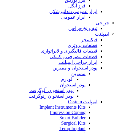
فرز توربین
فرز آنگل
ابزار عمومی دندانپزشکی
ابزار عمومی
جراحی
تیغ و نخ جراحی
ایمپلنت
فیکسچر
قطعات پروتزی
قطعات قالبگیری و لابراتواری
قطعات مصرفی و کمکی
ابزار جراحی ایمپلنت
پودر استخوان و ممبرین
ممبرین
آلودرم
پودر استخوان
پودر استخوان آلوگرفت
پودر استخوان زنوگرفت
ایمپلنت Osstem
Implant Instruments Kits
Impression Coping
Smart Builder
Surgical Kits
Temp Implant