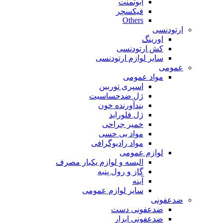
ابوتمنت
فیکسچر
Others
ارتودنسی
اورینگ
کش ارتودنسی
سایر لوازم ارتودنسی
عمومی
مواد عمومی
اسپری توربین
ژل ضدحساسیت
بندآورنده خون
ژل فلوراید
خمیر جراحی
مواد بی حسی
مواد رادیوگرافی
لوازم عمومی
البسه و لوازم یکبار مصرف
گاز و رول پنبه
آینه
سایر لوازم عمومی
ضدعفونی
ضدعفونی دست
ضدعفونی ابزار