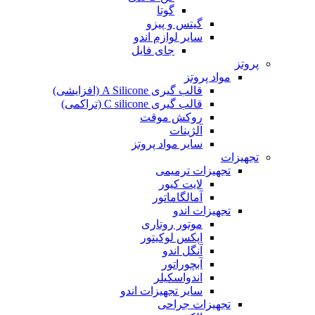
گوتا
گیتس و پیزو
سایر لوازم اندو
جای فایل
پروتز
مواد پروتز
قالب گیری A Silicone (افزایشی)
قالب گیری C silicone (تراکمی)
روکش موقت
آلژینات
سایر مواد پروتز
تجهیزات
تجهیزات ترمیمی
لایت کیور
آمالگاماتور
تجهیزات اندو
موتور روتاری
اپکس لوکیتور
آنگل اندو
آبچوراتور
اندواسکیلر
سایر تجهیزات اندو
تجهیزات جراحی