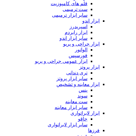
قلم های کامپوزیت
ست ترمیمی
سایر ابزار ترمیمی
ابزار اندو
اسپریدرز
ابزار رابردم
سایر ابزار اندو
ابزار جراحی و پریو
الواتور
فورسپس
ابزار عمومی جراحی و پریو
ابزار پروتز
تری دندانی
سایر ابزار پروتز
ابزار معاینه و تشخیص
پنس
سوند
ست معاینه
سایر ابزار معاینه
ابزار لابراتواری
چاقو
سایر ابزار لابراتواری
فرزها