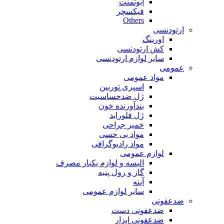
ابوتمنت
فیکسچر
Others
ارتودنسی
اورینگ
کش ارتودنسی
سایر لوازم ارتودنسی
عمومی
مواد عمومی
اسپری توربین
ژل ضدحساسیت
بندآورنده خون
ژل فلوراید
خمیر جراحی
مواد بی حسی
مواد رادیوگرافی
لوازم عمومی
البسه و لوازم یکبار مصرف
گاز و رول پنبه
آینه
سایر لوازم عمومی
ضدعفونی
ضدعفونی دست
ضدعفونی ابزار