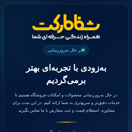
جستجو
منو
دسته بندی ها
فیکسچر
ابوتمنت
Impression Coping
Smart Builder
در حال به‌روزرسانی
kits
Others
به‌زودی با تجربه‌ای بهتر
صفحه اصلی
دندانپزشکی
برمی‌گردیم
ترمیمی و زیبایی
مواد ترمیمی
آمالگام
کامپوزیت
در حال به‌روزرسانی محصولات و امکانات فروشگاه هستیم تا
کامپوزیت فلو
خدمات دقیق‌تر و سریع‌تری به شما ارائه کنیم. در این مدت برای
اسید اچ
مشاوره، استعلام قیمت و ثبت سفارش با ما تماس بگیرید.
باندینگ
بیس و لاینر
بلیچینگ
انواع سمان و گلاس آینومر