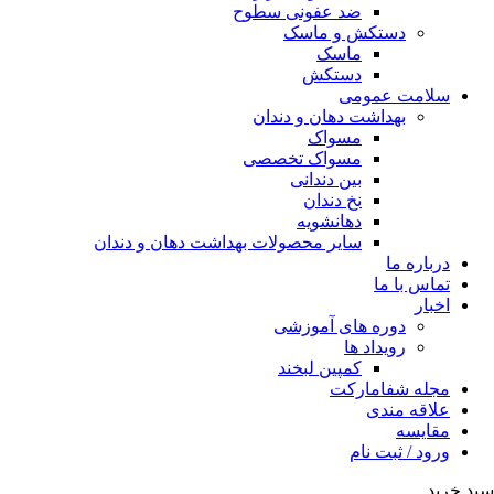
ضد عفونی سطوح
دستکش و ماسک
ماسک
دستکش
سلامت عمومی
بهداشت دهان و دندان
مسواک
مسواک تخصصی
بین دندانی
نخ دندان
دهانشویه
سایر محصولات بهداشت دهان و دندان
درباره ما
تماس با ما
اخبار
دوره های آموزشی
رویداد ها
کمپین لبخند
مجله شفامارکت
علاقه مندی
مقایسه
ورود / ثبت نام
سبد خرید