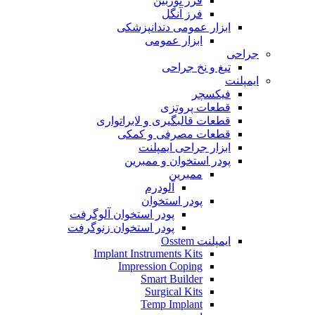
فرز توربین
فرز آنگل
ابزار عمومی دندانپزشکی
ابزار عمومی
جراحی
تیغ و نخ جراحی
ایمپلنت
فیکسچر
قطعات پروتزی
قطعات قالبگیری و لابراتواری
قطعات مصرفی و کمکی
ابزار جراحی ایمپلنت
پودر استخوان و ممبرین
ممبرین
آلودرم
پودر استخوان
پودر استخوان آلوگرفت
پودر استخوان زنوگرفت
ایمپلنت Osstem
Implant Instruments Kits
Impression Coping
Smart Builder
Surgical Kits
Temp Implant