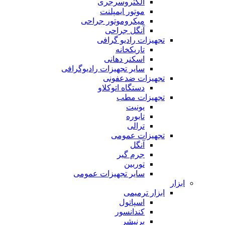
الکتروسرجری
موتور ایمپلنت
میکروموتور جراحی
آنگل جراحی
تجهیزات رادیو گرافی
تاریکخانه
اسکنر دهانی
سایر تجهیزات رادیوگرافی
تجهیزات ضدعفونی
دستگاه اتوکلاو
تجهیزات مطب
یونیت
تابوره
ترالی
تجهیزات عمومی
آنگل
جرم گیر
توربین
سایر تجهیزات عمومی
ابزار
ابزار ترمیمی
اسپاتول
کندانسور
برنیشر