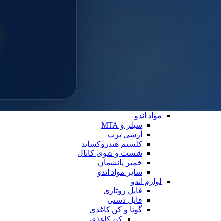
سایلن
مواد ترمیمی عمومی
خمیر پالیش
لوازم ترمیمی
دیسک پرداخت
دهان بازکن
فایبرپست
سایر لوازم ترمیمی
نوار ماتریس
کاپ و مولت پرداخت
نوار پرداخت
اندو
مواد اندو
سیلر و MTA
آرسی پرپ
کلسیم هیدروکساید
شست و شوی کانال
خمیر پانسمان
سایر مواد اندو
لوازم اندو
فایل روتاری
فایل دستی
گوتا و کن کاغذی
کن کاغذی