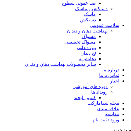
ضد عفونی سطوح
دستکش و ماسک
ماسک
دستکش
سلامت عمومی
بهداشت دهان و دندان
مسواک
مسواک تخصصی
بین دندانی
نخ دندان
دهانشویه
سایر محصولات بهداشت دهان و دندان
درباره ما
تماس با ما
اخبار
دوره های آموزشی
رویداد ها
کمپین لبخند
مجله شفامارکت
علاقه مندی
مقایسه
ورود / ثبت نام
سبد خرید