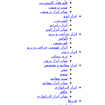
قلم های کامپوزیت
ست ترمیمی
سایر ابزار ترمیمی
ابزار اندو
اسپریدرز
ابزار رابردم
سایر ابزار اندو
ابزار جراحی و پریو
الواتور
فورسپس
ابزار عمومی جراحی و پریو
ابزار پروتز
تری دندانی
سایر ابزار پروتز
ابزار معاینه و تشخیص
پنس
سوند
ست معاینه
سایر ابزار معاینه
ابزار لابراتواری
چاقو
سایر ابزار لابراتواری
فرزها