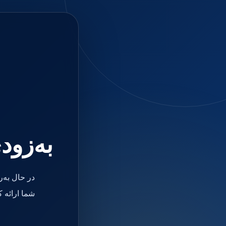
جستجو
منو
دسته بندی ها
فیکسچر
ابوتمنت
Impression Coping
Smart Builder
kits
Others
صفحه اصلی
دندانپزشکی
ترمیمی و زیبایی
به‌زود
مواد ترمیمی
آمالگام
کامپوزیت
کامپوزیت فلو
در حال به‌
اسید اچ
باندینگ
شما ارائه 
بیس و لاینر
بلیچینگ
انواع سمان و گلاس آینومر