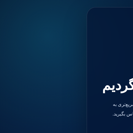
گردیم
یع‌تری به
س بگیرید.