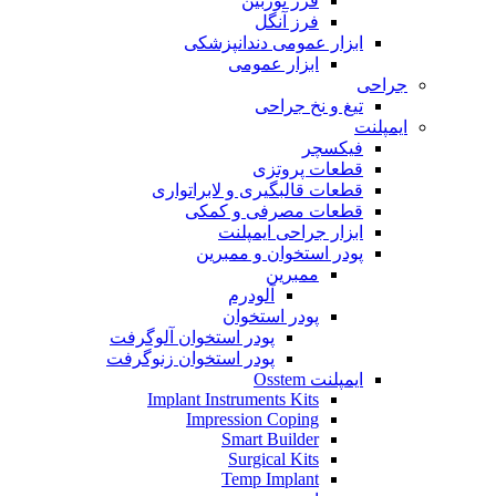
فرز توربین
فرز آنگل
ابزار عمومی دندانپزشکی
ابزار عمومی
جراحی
تیغ و نخ جراحی
ایمپلنت
فیکسچر
قطعات پروتزی
قطعات قالبگیری و لابراتواری
قطعات مصرفی و کمکی
ابزار جراحی ایمپلنت
پودر استخوان و ممبرین
ممبرین
آلودرم
پودر استخوان
پودر استخوان آلوگرفت
پودر استخوان زنوگرفت
ایمپلنت Osstem
Implant Instruments Kits
Impression Coping
Smart Builder
Surgical Kits
Temp Implant