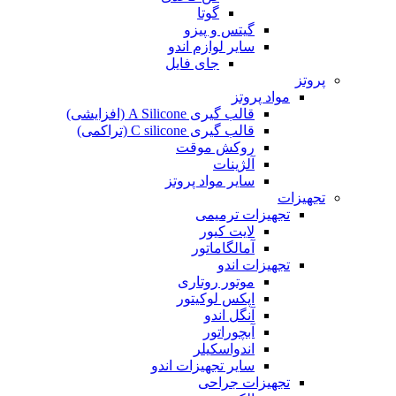
گوتا
گیتس و پیزو
سایر لوازم اندو
جای فایل
پروتز
مواد پروتز
قالب گیری A Silicone (افزایشی)
قالب گیری C silicone (تراکمی)
روکش موقت
آلژینات
سایر مواد پروتز
تجهیزات
تجهیزات ترمیمی
لایت کیور
آمالگاماتور
تجهیزات اندو
موتور روتاری
اپکس لوکیتور
آنگل اندو
آبچوراتور
اندواسکیلر
سایر تجهیزات اندو
تجهیزات جراحی