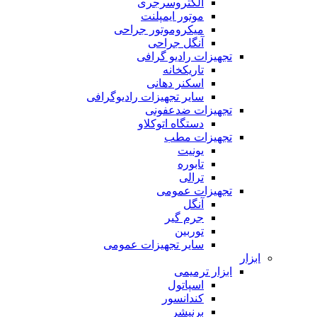
الکتروسرجری
موتور ایمپلنت
میکروموتور جراحی
آنگل جراحی
تجهیزات رادیو گرافی
تاریکخانه
اسکنر دهانی
سایر تجهیزات رادیوگرافی
تجهیزات ضدعفونی
دستگاه اتوکلاو
تجهیزات مطب
یونیت
تابوره
ترالی
تجهیزات عمومی
آنگل
جرم گیر
توربین
سایر تجهیزات عمومی
ابزار
ابزار ترمیمی
اسپاتول
کندانسور
برنیشر