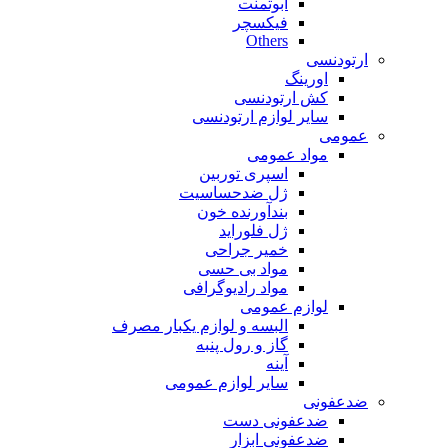
ابوتمنت
فیکسچر
Others
ارتودنسی
اورینگ
کش ارتودنسی
سایر لوازم ارتودنسی
عمومی
مواد عمومی
اسپری توربین
ژل ضدحساسیت
بندآورنده خون
ژل فلوراید
خمیر جراحی
مواد بی حسی
مواد رادیوگرافی
لوازم عمومی
البسه و لوازم یکبار مصرف
گاز و رول پنبه
آینه
سایر لوازم عمومی
ضدعفونی
ضدعفونی دست
ضدعفونی ابزار