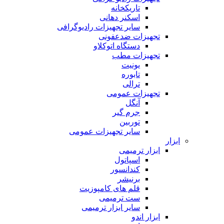
تاریکخانه
اسکنر دهانی
سایر تجهیزات رادیوگرافی
تجهیزات ضدعفونی
دستگاه اتوکلاو
تجهیزات مطب
یونیت
تابوره
ترالی
تجهیزات عمومی
آنگل
جرم گیر
توربین
سایر تجهیزات عمومی
ابزار
ابزار ترمیمی
اسپاتول
کندانسور
برنیشر
قلم های کامپوزیت
ست ترمیمی
سایر ابزار ترمیمی
ابزار اندو