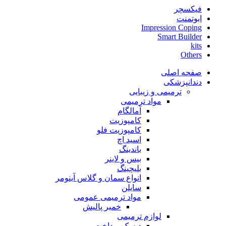
فیکسچر
ابوتمنت
Impression Coping
Smart Builder
kits
Others
صفحه اصلی
دندانپزشکی
ترمیمی و زیبایی
مواد ترمیمی
آمالگام
کامپوزیت
کامپوزیت فلو
اسید اچ
باندینگ
بیس و لاینر
بلیچینگ
انواع سمان و گلاس آینومر
سایلن
مواد ترمیمی عمومی
خمیر پالیش
لوازم ترمیمی
دیسک پرداخت