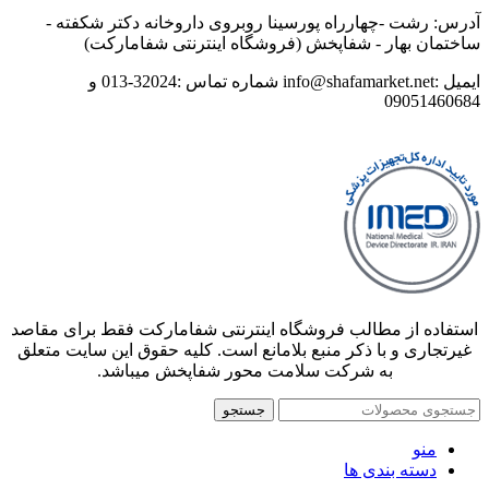
آدرس: رشت -چهارراه پورسینا روبروی داروخانه دکتر شکفته -
ساختمان بهار - شفاپخش (فروشگاه اینترنتی شفامارکت)
ایمیل :info@shafamarket.net شماره تماس :32024-013 و
09051460684
استفاده از مطالب فروشگاه اینترنتی شفامارکت فقط برای مقاصد
غیرتجاری و با ذکر منبع بلامانع است. کلیه حقوق این سایت متعلق
به شرکت سلامت محور شفاپخش میباشد.
جستجو
منو
دسته بندی ها