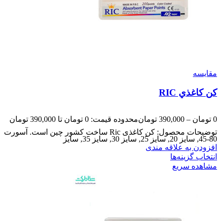
مقایسه
کن کاغذي RIC
0
تومان
–
390,000
تومان
محدوده قیمت: 0 تومان تا 390,000 تومان
توضیحات محصول: کن کاغذی Ric ساخت کشور چین است. آسورت
80-45, سایز 20, سایز 25, سایز 30, سایز 35, سایز
افزودن به علاقه مندی
انتخاب گزینه‌ها
مشاهده سریع