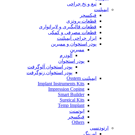
تیغ و نخ جراحی
ایمپلنت
فیکسچر
قطعات پروتزی
قطعات قالبگیری و لابراتواری
قطعات مصرفی و کمکی
ابزار جراحی ایمپلنت
پودر استخوان و ممبرین
ممبرین
آلودرم
پودر استخوان
پودر استخوان آلوگرفت
پودر استخوان زنوگرفت
ایمپلنت Osstem
Implant Instruments Kits
Impression Coping
Smart Builder
Surgical Kits
Temp Implant
ابوتمنت
فیکسچر
Others
ارتودنسی
اورینگ