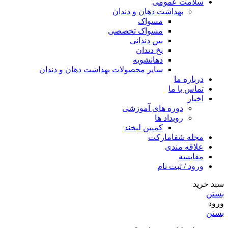
سلامت عمومی
بهداشت دهان و دندان
مسواک
مسواک تخصصی
بین دندانی
نخ دندان
دهانشویه
سایر محصولات بهداشت دهان و دندان
درباره ما
تماس با ما
اخبار
دوره های آموزشی
رویداد ها
کمپین لبخند
مجله شفامارکت
علاقه مندی
مقایسه
ورود / ثبت نام
سبد خرید
بستن
ورود
بستن