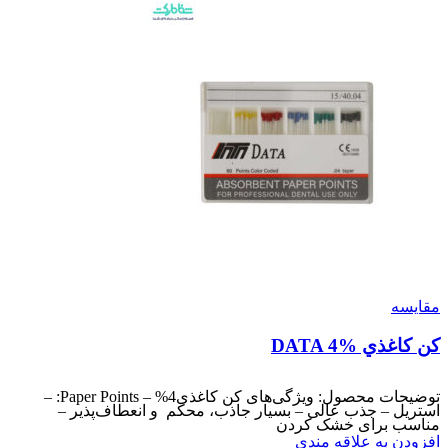
مقایسه
کن کاغذي DATA 4%
توضیحات محصول: ویژگی‌های کن کاغذی4% – Paper Points: –
استریل – جذب عالی – بسیار جاذب، محکم و انعطاف‌پذیر –
مناسب برای خشک کردن
افزودن به علاقه مندی