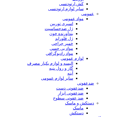
کش ارتودنسی
سایر لوازم ارتودنسی
عمومی
مواد عمومی
اسپری توربین
ژل ضدحساسیت
بندآورنده خون
ژل فلوراید
خمیر جراحی
مواد بی حسی
مواد رادیوگرافی
لوازم عمومی
البسه و لوازم یکبار مصرف
گاز و رول پنبه
آینه
سایر لوازم عمومی
ضدعفونی
ضدعفونی دست
ضدعفونی ابزار
ضد عفونی سطوح
دستکش و ماسک
ماسک
دستکش