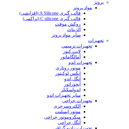
پروتز
مواد پروتز
قالب گیری A Silicone (افزایشی)
قالب گیری C silicone (تراکمی)
روکش موقت
آلژینات
سایر مواد پروتز
تجهیزات
تجهیزات ترمیمی
لایت کیور
آمالگاماتور
تجهیزات اندو
موتور روتاری
اپکس لوکیتور
آنگل اندو
آبچوراتور
اندواسکیلر
سایر تجهیزات اندو
تجهیزات جراحی
الکتروسرجری
موتور ایمپلنت
میکروموتور جراحی
آنگل جراحی
تجهیزات رادیو گرافی