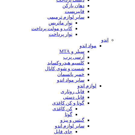
دهان بازکن
فایبرپست
سایر لوازم ترمیمی
نوار ماتریس
کاپ و مولت پرداخت
نوار پرداخت
اندو
مواد اندو
سیلر و MTA
آرسی پرپ
کلسیم هیدروکساید
شست و شوی کانال
خمیر پانسمان
سایر مواد اندو
لوازم اندو
فایل روتاری
فایل دستی
گوتا و کن کاغذی
کن کاغذی
گوتا
گیتس و پیزو
سایر لوازم اندو
جای فایل