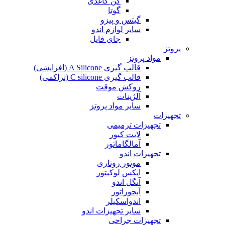
کن کاغذی
گوتا
گیتس و پیزو
سایر لوازم اندو
جای فایل
پروتز
مواد پروتز
قالب گیری A Silicone (افزایشی)
قالب گیری C silicone (تراکمی)
روکش موقت
آلژینات
سایر مواد پروتز
تجهیزات
تجهیزات ترمیمی
لایت کیور
آمالگاماتور
تجهیزات اندو
موتور روتاری
اپکس لوکیتور
آنگل اندو
آبچوراتور
اندواسکیلر
سایر تجهیزات اندو
تجهیزات جراحی