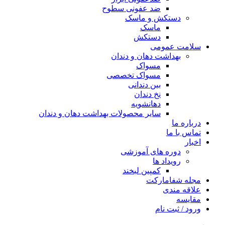
ضد عفونی سطوح
دستکش و ماسک
ماسک
دستکش
سلامت عمومی
بهداشت دهان و دندان
مسواک
مسواک تخصصی
بین دندانی
نخ دندان
دهانشویه
سایر محصولات بهداشت دهان و دندان
درباره ما
تماس با ما
اخبار
دوره های آموزشی
رویداد ها
کمپین لبخند
مجله شفامارکت
علاقه مندی
مقایسه
ورود / ثبت نام