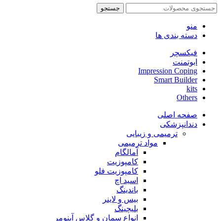
جستجو
منو
دسته بندی ها
فیکسچر
ابوتمنت
Impression Coping
Smart Builder
kits
Others
صفحه اصلی
دندانپزشکی
ترمیمی و زیبایی
مواد ترمیمی
آمالگام
کامپوزیت
کامپوزیت فلو
اسید اچ
باندینگ
بیس و لاینر
بلیچینگ
انواع سمان و گلاس آینومر