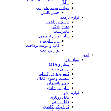
سایلن
مواد ترمیمی عمومی
خمیر پالیش
لوازم ترمیمی
دیسک پرداخت
دهان بازکن
فایبرپست
سایر لوازم ترمیمی
نوار ماتریس
کاپ و مولت پرداخت
نوار پرداخت
اندو
مواد اندو
سیلر و MTA
آرسی پرپ
کلسیم هیدروکساید
شست و شوی کانال
خمیر پانسمان
سایر مواد اندو
لوازم اندو
فایل روتاری
فایل دستی
گوتا و کن کاغذی