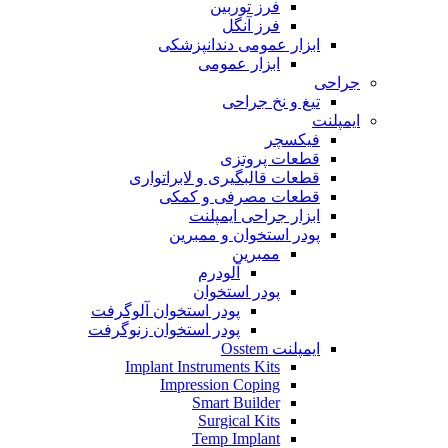
فرز توربین
فرز آنگل
ابزار عمومی دندانپزشکی
ابزار عمومی
جراحی
تیغ و نخ جراحی
ایمپلنت
فیکسچر
قطعات پروتزی
قطعات قالبگیری و لابراتواری
قطعات مصرفی و کمکی
ابزار جراحی ایمپلنت
پودر استخوان و ممبرین
ممبرین
آلودرم
پودر استخوان
پودر استخوان آلوگرفت
پودر استخوان زنوگرفت
ایمپلنت Osstem
Implant Instruments Kits
Impression Coping
Smart Builder
Surgical Kits
Temp Implant