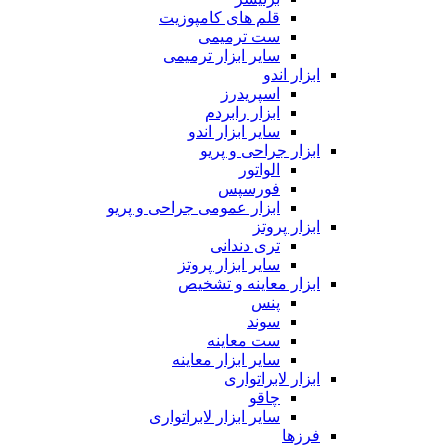
قلم های کامپوزیت
ست ترمیمی
سایر ابزار ترمیمی
ابزار اندو
اسپریدرز
ابزار رابردم
سایر ابزار اندو
ابزار جراحی و پریو
الواتور
فورسپس
ابزار عمومی جراحی و پریو
ابزار پروتز
تری دندانی
سایر ابزار پروتز
ابزار معاینه و تشخیص
پنس
سوند
ست معاینه
سایر ابزار معاینه
ابزار لابراتواری
چاقو
سایر ابزار لابراتواری
فرزها