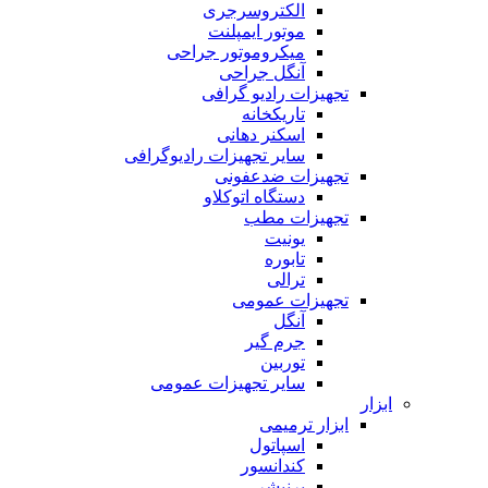
الکتروسرجری
موتور ایمپلنت
میکروموتور جراحی
آنگل جراحی
تجهیزات رادیو گرافی
تاریکخانه
اسکنر دهانی
سایر تجهیزات رادیوگرافی
تجهیزات ضدعفونی
دستگاه اتوکلاو
تجهیزات مطب
یونیت
تابوره
ترالی
تجهیزات عمومی
آنگل
جرم گیر
توربین
سایر تجهیزات عمومی
ابزار
ابزار ترمیمی
اسپاتول
کندانسور
برنیشر