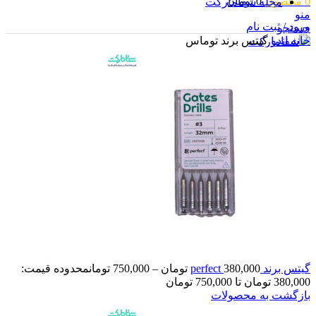
0
محصول
0
تومان
مجله شفامارکت
منو
ورود / ثبت نام
جستجو
خانه
اندو
گيتس برند توماس
ورود / ثبت نام
0
محصول
0
تومان
گيتس برند perfect
380,000
تومان
–
750,000
تومان
محدوده قیمت:
380,000 تومان تا 750,000 تومان
بازگشت به محصولات