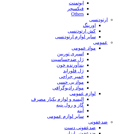
ابوتمنت
فیکسچر
Others
ارتودنسی
اورینگ
کش ارتودنسی
سایر لوازم ارتودنسی
عمومی
مواد عمومی
اسپری توربین
ژل ضدحساسیت
بندآورنده خون
ژل فلوراید
خمیر جراحی
مواد بی حسی
مواد رادیوگرافی
لوازم عمومی
البسه و لوازم یکبار مصرف
گاز و رول پنبه
آینه
سایر لوازم عمومی
ضدعفونی
ضدعفونی دست
ضدعفونی ابزار