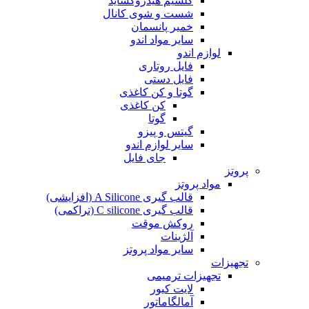
کلسیم هیدروکساید
شست و شوی کانال
خمیر پانسمان
سایر مواد اندو
لوازم اندو
فایل روتاری
فایل دستی
گوتا و کن کاغذی
کن کاغذی
گوتا
گیتس و پیزو
سایر لوازم اندو
جای فایل
پروتز
مواد پروتز
قالب گیری A Silicone (افزایشی)
قالب گیری C silicone (تراکمی)
روکش موقت
آلژینات
سایر مواد پروتز
تجهیزات
تجهیزات ترمیمی
لایت کیور
آمالگاماتور