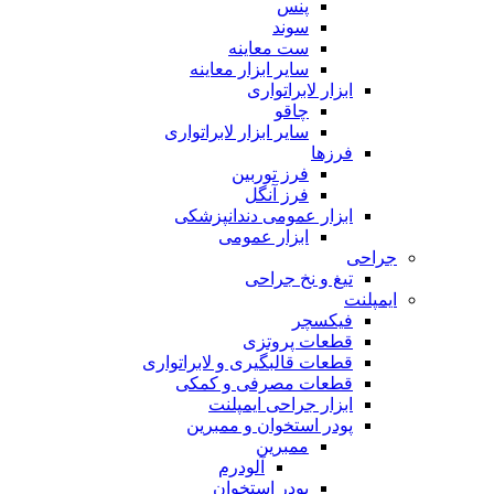
پنس
سوند
ست معاینه
سایر ابزار معاینه
ابزار لابراتواری
چاقو
سایر ابزار لابراتواری
فرزها
فرز توربین
فرز آنگل
ابزار عمومی دندانپزشکی
ابزار عمومی
جراحی
تیغ و نخ جراحی
ایمپلنت
فیکسچر
قطعات پروتزی
قطعات قالبگیری و لابراتواری
قطعات مصرفی و کمکی
ابزار جراحی ایمپلنت
پودر استخوان و ممبرین
ممبرین
آلودرم
پودر استخوان