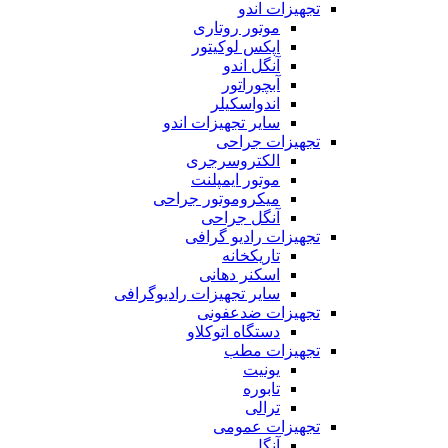
تجهیزات اندو
موتور روتاری
اپکس لوکیتور
آنگل اندو
آبچوراتور
اندواسکیلر
سایر تجهیزات اندو
تجهیزات جراحی
الکتروسرجری
موتور ایمپلنت
میکروموتور جراحی
آنگل جراحی
تجهیزات رادیو گرافی
تاریکخانه
اسکنر دهانی
سایر تجهیزات رادیوگرافی
تجهیزات ضدعفونی
دستگاه اتوکلاو
تجهیزات مطب
یونیت
تابوره
ترالی
تجهیزات عمومی
آنگل