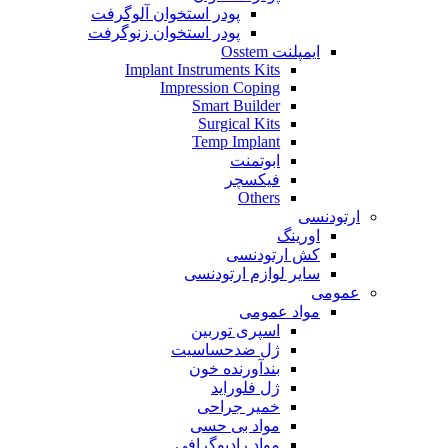
پودر استخوان آلوگرفت
پودر استخوان زنوگرفت
ایمپلنت Osstem
Implant Instruments Kits
Impression Coping
Smart Builder
Surgical Kits
Temp Implant
ابوتمنت
فیکسچر
Others
ارتودنسی
اورینگ
کش ارتودنسی
سایر لوازم ارتودنسی
عمومی
مواد عمومی
اسپری توربین
ژل ضدحساسیت
بندآورنده خون
ژل فلوراید
خمیر جراحی
مواد بی حسی
مواد رادیوگرافی