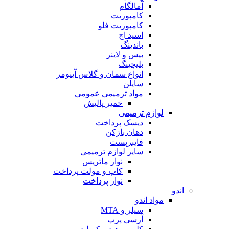
آمالگام
کامپوزیت
کامپوزیت فلو
اسید اچ
باندینگ
بیس و لاینر
بلیچینگ
انواع سمان و گلاس آینومر
سایلن
مواد ترمیمی عمومی
خمیر پالیش
لوازم ترمیمی
دیسک پرداخت
دهان بازکن
فایبرپست
سایر لوازم ترمیمی
نوار ماتریس
کاپ و مولت پرداخت
نوار پرداخت
اندو
مواد اندو
سیلر و MTA
آرسی پرپ