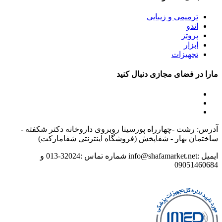
ترمیمی و زیبایی
اندو
پروتز
ابزار
تجهیزات
مارا در فضای مجازی دنبال کنید
آدرس: رشت -چهارراه پورسینا روبروی داروخانه دکتر شکفته -
ساختمان بهار - شفاپخش (فروشگاه اینترنتی شفامارکت)
ایمیل :info@shafamarket.net شماره تماس :32024-013 و
09051460684