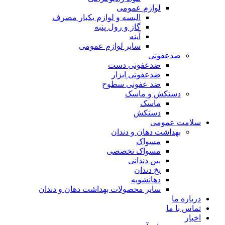
لوازم عمومی
البسه و لوازم یکبار مصرف
گاز و رول پنبه
آینه
سایر لوازم عمومی
ضدعفونی
ضدعفونی دست
ضدعفونی ابزار
ضد عفونی سطوح
دستکش و ماسک
ماسک
دستکش
سلامت عمومی
بهداشت دهان و دندان
مسواک
مسواک تخصصی
بین دندانی
نخ دندان
دهانشویه
سایر محصولات بهداشت دهان و دندان
درباره ما
تماس با ما
اخبار