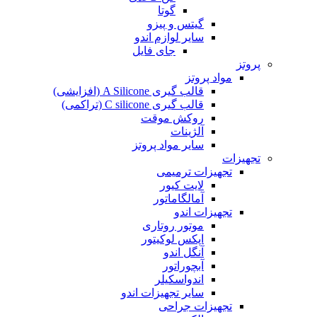
گوتا
گیتس و پیزو
سایر لوازم اندو
جای فایل
پروتز
مواد پروتز
قالب گیری A Silicone (افزایشی)
قالب گیری C silicone (تراکمی)
روکش موقت
آلژینات
سایر مواد پروتز
تجهیزات
تجهیزات ترمیمی
لایت کیور
آمالگاماتور
تجهیزات اندو
موتور روتاری
اپکس لوکیتور
آنگل اندو
آبچوراتور
اندواسکیلر
سایر تجهیزات اندو
تجهیزات جراحی