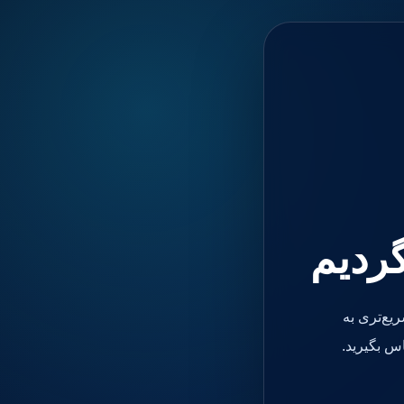
گردیم
یع‌تری به
س بگیرید.