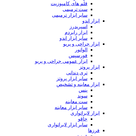
قلم های کامپوزیت
ست ترمیمی
سایر ابزار ترمیمی
ابزار اندو
اسپریدرز
ابزار رابردم
سایر ابزار اندو
ابزار جراحی و پریو
الواتور
فورسپس
ابزار عمومی جراحی و پریو
ابزار پروتز
تری دندانی
سایر ابزار پروتز
ابزار معاینه و تشخیص
پنس
سوند
ست معاینه
سایر ابزار معاینه
ابزار لابراتواری
چاقو
سایر ابزار لابراتواری
فرزها