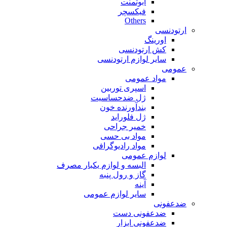
ابوتمنت
فیکسچر
Others
ارتودنسی
اورینگ
کش ارتودنسی
سایر لوازم ارتودنسی
عمومی
مواد عمومی
اسپری توربین
ژل ضدحساسیت
بندآورنده خون
ژل فلوراید
خمیر جراحی
مواد بی حسی
مواد رادیوگرافی
لوازم عمومی
البسه و لوازم یکبار مصرف
گاز و رول پنبه
آینه
سایر لوازم عمومی
ضدعفونی
ضدعفونی دست
ضدعفونی ابزار