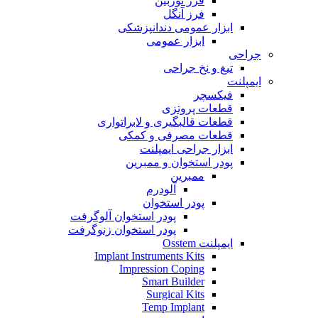
فرز توربین
فرز آنگل
ابزار عمومی دندانپزشکی
ابزار عمومی
جراحی
تیغ و نخ جراحی
ایمپلنت
فیکسچر
قطعات پروتزی
قطعات قالبگیری و لابراتواری
قطعات مصرفی و کمکی
ابزار جراحی ایمپلنت
پودر استخوان و ممبرین
ممبرین
آلودرم
پودر استخوان
پودر استخوان آلوگرفت
پودر استخوان زنوگرفت
ایمپلنت Osstem
Implant Instruments Kits
Impression Coping
Smart Builder
Surgical Kits
Temp Implant