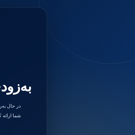
جستجو
منو
دسته بندی ها
فیکسچر
ابوتمنت
Impression Coping
Smart Builder
kits
Others
صفحه اصلی
دندانپزشکی
ترمیمی و زیبایی
به‌زود
مواد ترمیمی
آمالگام
کامپوزیت
کامپوزیت فلو
در حال به‌
اسید اچ
باندینگ
شما ارائه 
بیس و لاینر
بلیچینگ
انواع سمان و گلاس آینومر