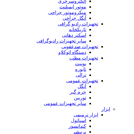
الکتروسرجری
موتور ایمپلنت
میکروموتور جراحی
آنگل جراحی
تجهیزات رادیو گرافی
تاریکخانه
اسکنر دهانی
سایر تجهیزات رادیوگرافی
تجهیزات ضدعفونی
دستگاه اتوکلاو
تجهیزات مطب
یونیت
تابوره
ترالی
تجهیزات عمومی
آنگل
جرم گیر
توربین
سایر تجهیزات عمومی
ابزار
ابزار ترمیمی
اسپاتول
کندانسور
برنیشر