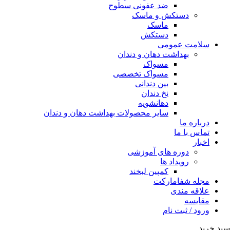
ضد عفونی سطوح
دستکش و ماسک
ماسک
دستکش
سلامت عمومی
بهداشت دهان و دندان
مسواک
مسواک تخصصی
بین دندانی
نخ دندان
دهانشویه
سایر محصولات بهداشت دهان و دندان
درباره ما
تماس با ما
اخبار
دوره های آموزشی
رویداد ها
کمپین لبخند
مجله شفامارکت
علاقه مندی
مقایسه
ورود / ثبت نام
سبد خرید