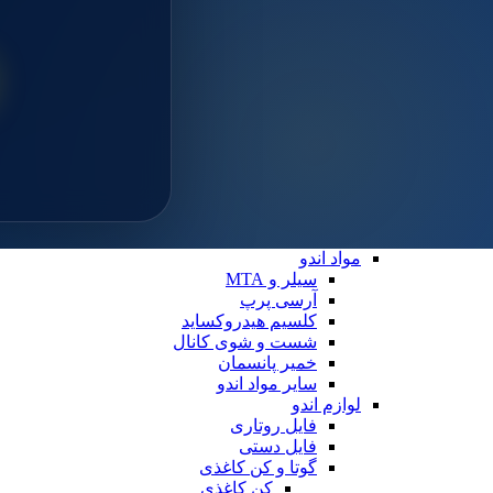
سایلن
مواد ترمیمی عمومی
خمیر پالیش
لوازم ترمیمی
دیسک پرداخت
دهان بازکن
فایبرپست
سایر لوازم ترمیمی
نوار ماتریس
کاپ و مولت پرداخت
نوار پرداخت
اندو
مواد اندو
سیلر و MTA
آرسی پرپ
کلسیم هیدروکساید
شست و شوی کانال
خمیر پانسمان
سایر مواد اندو
لوازم اندو
فایل روتاری
فایل دستی
گوتا و کن کاغذی
کن کاغذی