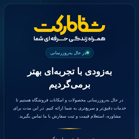
جستجو
منو
دسته بندی ها
فیکسچر
ابوتمنت
Impression Coping
Smart Builder
در حال به‌روزرسانی
kits
Others
به‌زودی با تجربه‌ای بهتر
صفحه اصلی
دندانپزشکی
برمی‌گردیم
ترمیمی و زیبایی
مواد ترمیمی
آمالگام
کامپوزیت
در حال به‌روزرسانی محصولات و امکانات فروشگاه هستیم تا
کامپوزیت فلو
خدمات دقیق‌تر و سریع‌تری به شما ارائه کنیم. در این مدت برای
اسید اچ
مشاوره، استعلام قیمت و ثبت سفارش با ما تماس بگیرید.
باندینگ
بیس و لاینر
بلیچینگ
انواع سمان و گلاس آینومر