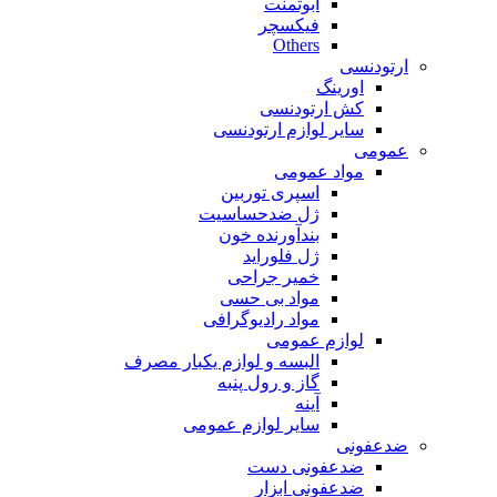
ابوتمنت
فیکسچر
Others
ارتودنسی
اورینگ
کش ارتودنسی
سایر لوازم ارتودنسی
عمومی
مواد عمومی
اسپری توربین
ژل ضدحساسیت
بندآورنده خون
ژل فلوراید
خمیر جراحی
مواد بی حسی
مواد رادیوگرافی
لوازم عمومی
البسه و لوازم یکبار مصرف
گاز و رول پنبه
آینه
سایر لوازم عمومی
ضدعفونی
ضدعفونی دست
ضدعفونی ابزار