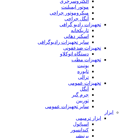
الکتروسرجری
موتور ایمپلنت
میکروموتور جراحی
آنگل جراحی
تجهیزات رادیو گرافی
تاریکخانه
اسکنر دهانی
سایر تجهیزات رادیوگرافی
تجهیزات ضدعفونی
دستگاه اتوکلاو
تجهیزات مطب
یونیت
تابوره
ترالی
تجهیزات عمومی
آنگل
جرم گیر
توربین
سایر تجهیزات عمومی
ابزار
ابزار ترمیمی
اسپاتول
کندانسور
برنیشر