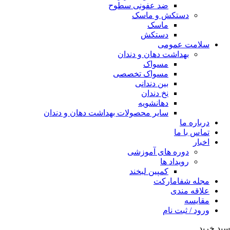
ضد عفونی سطوح
دستکش و ماسک
ماسک
دستکش
سلامت عمومی
بهداشت دهان و دندان
مسواک
مسواک تخصصی
بین دندانی
نخ دندان
دهانشویه
سایر محصولات بهداشت دهان و دندان
درباره ما
تماس با ما
اخبار
دوره های آموزشی
رویداد ها
کمپین لبخند
مجله شفامارکت
علاقه مندی
مقایسه
ورود / ثبت نام
سبد خرید