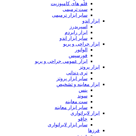
قلم های کامپوزیت
ست ترمیمی
سایر ابزار ترمیمی
ابزار اندو
اسپریدرز
ابزار رابردم
سایر ابزار اندو
ابزار جراحی و پریو
الواتور
فورسپس
ابزار عمومی جراحی و پریو
ابزار پروتز
تری دندانی
سایر ابزار پروتز
ابزار معاینه و تشخیص
پنس
سوند
ست معاینه
سایر ابزار معاینه
ابزار لابراتواری
چاقو
سایر ابزار لابراتواری
فرزها