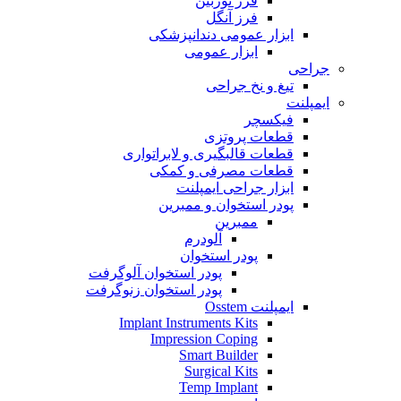
فرز توربین
فرز آنگل
ابزار عمومی دندانپزشکی
ابزار عمومی
جراحی
تیغ و نخ جراحی
ایمپلنت
فیکسچر
قطعات پروتزی
قطعات قالبگیری و لابراتواری
قطعات مصرفی و کمکی
ابزار جراحی ایمپلنت
پودر استخوان و ممبرین
ممبرین
آلودرم
پودر استخوان
پودر استخوان آلوگرفت
پودر استخوان زنوگرفت
ایمپلنت Osstem
Implant Instruments Kits
Impression Coping
Smart Builder
Surgical Kits
Temp Implant