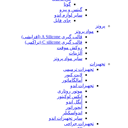
گوتا
گیتس و پیزو
سایر لوازم اندو
جای فایل
پروتز
مواد پروتز
قالب گیری A Silicone (افزایشی)
قالب گیری C silicone (تراکمی)
روکش موقت
آلژینات
سایر مواد پروتز
تجهیزات
تجهیزات ترمیمی
لایت کیور
آمالگاماتور
تجهیزات اندو
موتور روتاری
اپکس لوکیتور
آنگل اندو
آبچوراتور
اندواسکیلر
سایر تجهیزات اندو
تجهیزات جراحی