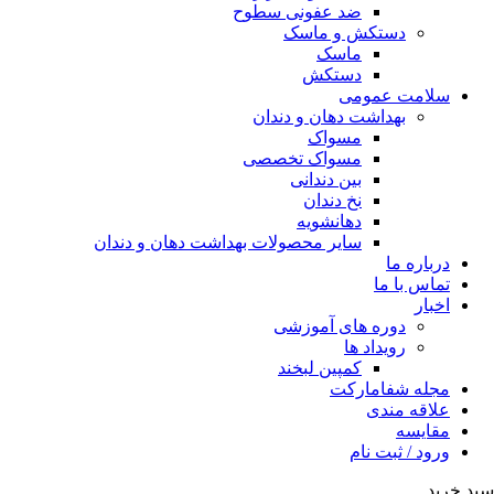
ضد عفونی سطوح
دستکش و ماسک
ماسک
دستکش
سلامت عمومی
بهداشت دهان و دندان
مسواک
مسواک تخصصی
بین دندانی
نخ دندان
دهانشویه
سایر محصولات بهداشت دهان و دندان
درباره ما
تماس با ما
اخبار
دوره های آموزشی
رویداد ها
کمپین لبخند
مجله شفامارکت
علاقه مندی
مقایسه
ورود / ثبت نام
سبد خرید