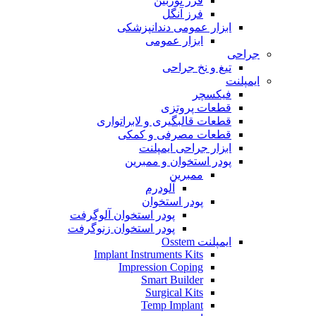
فرز توربین
فرز آنگل
ابزار عمومی دندانپزشکی
ابزار عمومی
جراحی
تیغ و نخ جراحی
ایمپلنت
فیکسچر
قطعات پروتزی
قطعات قالبگیری و لابراتواری
قطعات مصرفی و کمکی
ابزار جراحی ایمپلنت
پودر استخوان و ممبرین
ممبرین
آلودرم
پودر استخوان
پودر استخوان آلوگرفت
پودر استخوان زنوگرفت
ایمپلنت Osstem
Implant Instruments Kits
Impression Coping
Smart Builder
Surgical Kits
Temp Implant