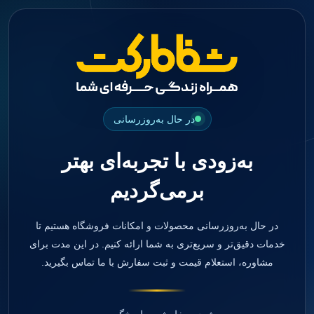
جستجو
منو
دسته بندی ها
فیکسچر
ابوتمنت
Impression Coping
Smart Builder
در حال به‌روزرسانی
kits
Others
به‌زودی با تجربه‌ای بهتر
صفحه اصلی
دندانپزشکی
برمی‌گردیم
ترمیمی و زیبایی
مواد ترمیمی
آمالگام
کامپوزیت
در حال به‌روزرسانی محصولات و امکانات فروشگاه هستیم تا
کامپوزیت فلو
خدمات دقیق‌تر و سریع‌تری به شما ارائه کنیم. در این مدت برای
اسید اچ
مشاوره، استعلام قیمت و ثبت سفارش با ما تماس بگیرید.
باندینگ
بیس و لاینر
بلیچینگ
انواع سمان و گلاس آینومر