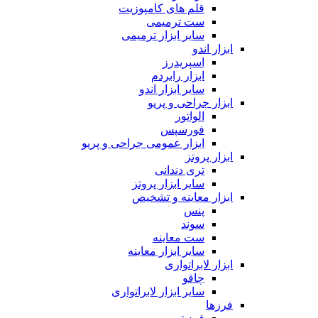
قلم های کامپوزیت
ست ترمیمی
سایر ابزار ترمیمی
ابزار اندو
اسپریدرز
ابزار رابردم
سایر ابزار اندو
ابزار جراحی و پریو
الواتور
فورسپس
ابزار عمومی جراحی و پریو
ابزار پروتز
تری دندانی
سایر ابزار پروتز
ابزار معاینه و تشخیص
پنس
سوند
ست معاینه
سایر ابزار معاینه
ابزار لابراتواری
چاقو
سایر ابزار لابراتواری
فرزها