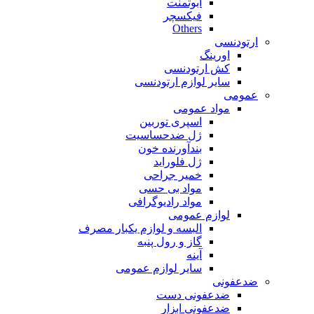
ابوتمنت
فیکسچر
Others
ارتودنسی
اورینگ
کش ارتودنسی
سایر لوازم ارتودنسی
عمومی
مواد عمومی
اسپری توربین
ژل ضدحساسیت
بندآورنده خون
ژل فلوراید
خمیر جراحی
مواد بی حسی
مواد رادیوگرافی
لوازم عمومی
البسه و لوازم یکبار مصرف
گاز و رول پنبه
آینه
سایر لوازم عمومی
ضدعفونی
ضدعفونی دست
ضدعفونی ابزار