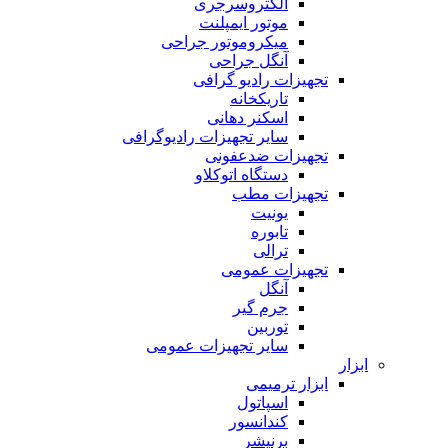
الکتروسرجری
موتور ایمپلنت
میکروموتور جراحی
آنگل جراحی
تجهیزات رادیو گرافی
تاریکخانه
اسکنر دهانی
سایر تجهیزات رادیوگرافی
تجهیزات ضدعفونی
دستگاه اتوکلاو
تجهیزات مطب
یونیت
تابوره
ترالی
تجهیزات عمومی
آنگل
جرم گیر
توربین
سایر تجهیزات عمومی
ابزار
ابزار ترمیمی
اسپاتول
کندانسور
برنیشر