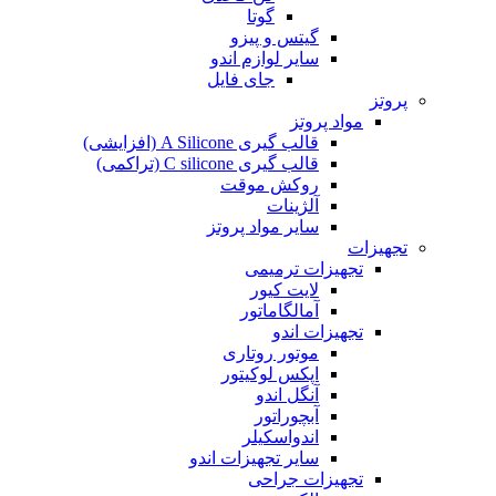
گوتا
گیتس و پیزو
سایر لوازم اندو
جای فایل
پروتز
مواد پروتز
قالب گیری A Silicone (افزایشی)
قالب گیری C silicone (تراکمی)
روکش موقت
آلژینات
سایر مواد پروتز
تجهیزات
تجهیزات ترمیمی
لایت کیور
آمالگاماتور
تجهیزات اندو
موتور روتاری
اپکس لوکیتور
آنگل اندو
آبچوراتور
اندواسکیلر
سایر تجهیزات اندو
تجهیزات جراحی