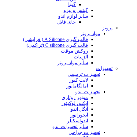
گوتا
گیتس و پیزو
سایر لوازم اندو
جای فایل
پروتز
مواد پروتز
قالب گیری A Silicone (افزایشی)
قالب گیری C silicone (تراکمی)
روکش موقت
آلژینات
سایر مواد پروتز
تجهیزات
تجهیزات ترمیمی
لایت کیور
آمالگاماتور
تجهیزات اندو
موتور روتاری
اپکس لوکیتور
آنگل اندو
آبچوراتور
اندواسکیلر
سایر تجهیزات اندو
تجهیزات جراحی