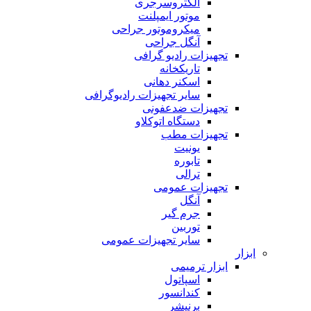
الکتروسرجری
موتور ایمپلنت
میکروموتور جراحی
آنگل جراحی
تجهیزات رادیو گرافی
تاریکخانه
اسکنر دهانی
سایر تجهیزات رادیوگرافی
تجهیزات ضدعفونی
دستگاه اتوکلاو
تجهیزات مطب
یونیت
تابوره
ترالی
تجهیزات عمومی
آنگل
جرم گیر
توربین
سایر تجهیزات عمومی
ابزار
ابزار ترمیمی
اسپاتول
کندانسور
برنیشر