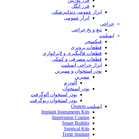
فرز توربین
فرز آنگل
ابزار عمومی دندانپزشکی
ابزار عمومی
جراحی
تیغ و نخ جراحی
ایمپلنت
فیکسچر
قطعات پروتزی
قطعات قالبگیری و لابراتواری
قطعات مصرفی و کمکی
ابزار جراحی ایمپلنت
پودر استخوان و ممبرین
ممبرین
آلودرم
پودر استخوان
پودر استخوان آلوگرفت
پودر استخوان زنوگرفت
ایمپلنت Osstem
Implant Instruments Kits
Impression Coping
Smart Builder
Surgical Kits
Temp Implant