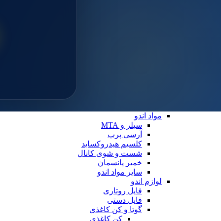
سایلن
مواد ترمیمی عمومی
خمیر پالیش
لوازم ترمیمی
دیسک پرداخت
دهان بازکن
فایبرپست
سایر لوازم ترمیمی
نوار ماتریس
کاپ و مولت پرداخت
نوار پرداخت
اندو
مواد اندو
سیلر و MTA
آرسی پرپ
کلسیم هیدروکساید
شست و شوی کانال
خمیر پانسمان
سایر مواد اندو
لوازم اندو
فایل روتاری
فایل دستی
گوتا و کن کاغذی
کن کاغذی