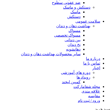
ضد عفونی سطوح
دستکش و ماسک
ماسک
دستکش
سلامت عمومی
بهداشت دهان و دندان
مسواک
مسواک تخصصی
بین دندانی
نخ دندان
دهانشویه
سایر محصولات بهداشت دهان و دندان
درباره ما
تماس با ما
اخبار
دوره های آموزشی
رویداد ها
کمپین لبخند
مجله شفامارکت
علاقه مندی
مقایسه
ورود / ثبت نام
سبد خرید