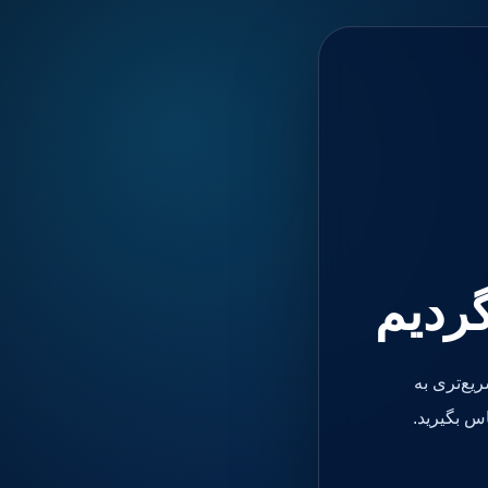
گردیم
یع‌تری به
س بگیرید.