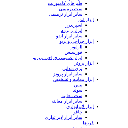
قلم های کامپوزیت
ست ترمیمی
سایر ابزار ترمیمی
ابزار اندو
اسپریدرز
ابزار رابردم
سایر ابزار اندو
ابزار جراحی و پریو
الواتور
فورسپس
ابزار عمومی جراحی و پریو
ابزار پروتز
تری دندانی
سایر ابزار پروتز
ابزار معاینه و تشخیص
پنس
سوند
ست معاینه
سایر ابزار معاینه
ابزار لابراتواری
چاقو
سایر ابزار لابراتواری
فرزها