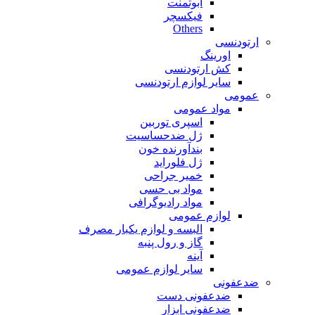
ابوتمنت
فیکسچر
Others
ارتودنسی
اورینگ
کش ارتودنسی
سایر لوازم ارتودنسی
عمومی
مواد عمومی
اسپری توربین
ژل ضدحساسیت
بندآورنده خون
ژل فلوراید
خمیر جراحی
مواد بی حسی
مواد رادیوگرافی
لوازم عمومی
البسه و لوازم یکبار مصرف
گاز و رول پنبه
آینه
سایر لوازم عمومی
ضدعفونی
ضدعفونی دست
ضدعفونی ابزار