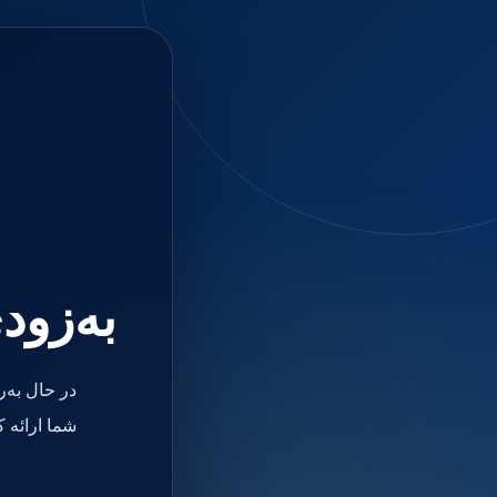
جستجو
منو
دسته بندی ها
فیکسچر
ابوتمنت
Impression Coping
Smart Builder
kits
Others
صفحه اصلی
دندانپزشکی
ترمیمی و زیبایی
به‌زود
مواد ترمیمی
آمالگام
کامپوزیت
کامپوزیت فلو
در حال به‌
اسید اچ
باندینگ
شما ارائه 
بیس و لاینر
بلیچینگ
انواع سمان و گلاس آینومر