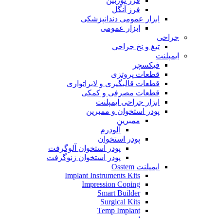
فرز توربین
فرز آنگل
ابزار عمومی دندانپزشکی
ابزار عمومی
جراحی
تیغ و نخ جراحی
ایمپلنت
فیکسچر
قطعات پروتزی
قطعات قالبگیری و لابراتواری
قطعات مصرفی و کمکی
ابزار جراحی ایمپلنت
پودر استخوان و ممبرین
ممبرین
آلودرم
پودر استخوان
پودر استخوان آلوگرفت
پودر استخوان زنوگرفت
ایمپلنت Osstem
Implant Instruments Kits
Impression Coping
Smart Builder
Surgical Kits
Temp Implant