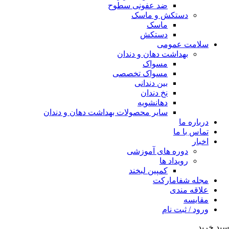
ضد عفونی سطوح
دستکش و ماسک
ماسک
دستکش
سلامت عمومی
بهداشت دهان و دندان
مسواک
مسواک تخصصی
بین دندانی
نخ دندان
دهانشویه
سایر محصولات بهداشت دهان و دندان
درباره ما
تماس با ما
اخبار
دوره های آموزشی
رویداد ها
کمپین لبخند
مجله شفامارکت
علاقه مندی
مقایسه
ورود / ثبت نام
سبد خرید