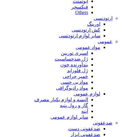
ابوتمنت
فیکسچر
Others
ارتودنسی
اورینگ
کش ارتودنسی
سایر لوازم ارتودنسی
عمومی
مواد عمومی
اسپری توربین
ژل ضدحساسیت
بندآورنده خون
ژل فلوراید
خمیر جراحی
مواد بی حسی
مواد رادیوگرافی
لوازم عمومی
البسه و لوازم یکبار مصرف
گاز و رول پنبه
آینه
سایر لوازم عمومی
ضدعفونی
ضدعفونی دست
ضدعفونی ابزار