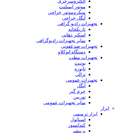
الکتروسرجری
موتور ایمپلنت
میکروموتور جراحی
آنگل جراحی
تجهیزات رادیو گرافی
تاریکخانه
اسکنر دهانی
سایر تجهیزات رادیوگرافی
تجهیزات ضدعفونی
دستگاه اتوکلاو
تجهیزات مطب
یونیت
تابوره
ترالی
تجهیزات عمومی
آنگل
جرم گیر
توربین
سایر تجهیزات عمومی
ابزار
ابزار ترمیمی
اسپاتول
کندانسور
برنیشر