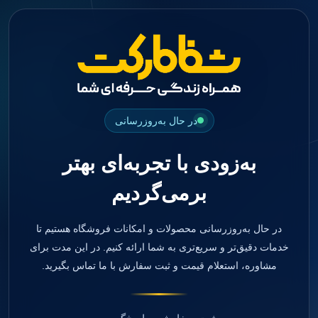
جستجو
منو
دسته بندی ها
فیکسچر
ابوتمنت
Impression Coping
Smart Builder
در حال به‌روزرسانی
kits
Others
به‌زودی با تجربه‌ای بهتر
صفحه اصلی
دندانپزشکی
برمی‌گردیم
ترمیمی و زیبایی
مواد ترمیمی
آمالگام
کامپوزیت
در حال به‌روزرسانی محصولات و امکانات فروشگاه هستیم تا
کامپوزیت فلو
خدمات دقیق‌تر و سریع‌تری به شما ارائه کنیم. در این مدت برای
اسید اچ
مشاوره، استعلام قیمت و ثبت سفارش با ما تماس بگیرید.
باندینگ
بیس و لاینر
بلیچینگ
انواع سمان و گلاس آینومر