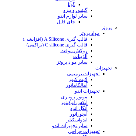
گوتا
گیتس و پیزو
سایر لوازم اندو
جای فایل
پروتز
مواد پروتز
قالب گیری A Silicone (افزایشی)
قالب گیری C silicone (تراکمی)
روکش موقت
آلژینات
سایر مواد پروتز
تجهیزات
تجهیزات ترمیمی
لایت کیور
آمالگاماتور
تجهیزات اندو
موتور روتاری
اپکس لوکیتور
آنگل اندو
آبچوراتور
اندواسکیلر
سایر تجهیزات اندو
تجهیزات جراحی