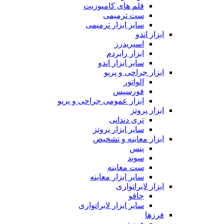
قلم های کامپوزیت
ست ترمیمی
سایر ابزار ترمیمی
ابزار اندو
اسپریدرز
ابزار رابردم
سایر ابزار اندو
ابزار جراحی و پریو
الواتور
فورسپس
ابزار عمومی جراحی و پریو
ابزار پروتز
تری دندانی
سایر ابزار پروتز
ابزار معاینه و تشخیص
پنس
سوند
ست معاینه
سایر ابزار معاینه
ابزار لابراتواری
چاقو
سایر ابزار لابراتواری
فرزها