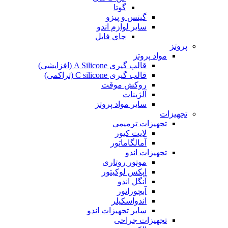
گوتا
گیتس و پیزو
سایر لوازم اندو
جای فایل
پروتز
مواد پروتز
قالب گیری A Silicone (افزایشی)
قالب گیری C silicone (تراکمی)
روکش موقت
آلژینات
سایر مواد پروتز
تجهیزات
تجهیزات ترمیمی
لایت کیور
آمالگاماتور
تجهیزات اندو
موتور روتاری
اپکس لوکیتور
آنگل اندو
آبچوراتور
اندواسکیلر
سایر تجهیزات اندو
تجهیزات جراحی