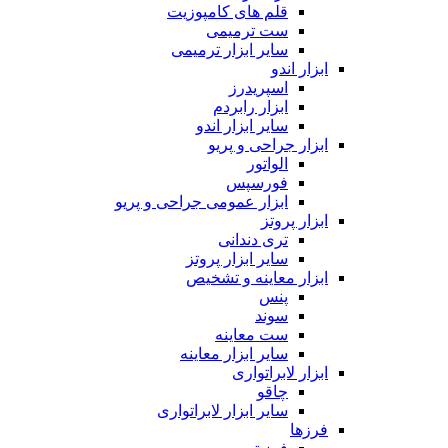
قلم های کامپوزیت
ست ترمیمی
سایر ابزار ترمیمی
ابزار اندو
اسپریدرز
ابزار رابردم
سایر ابزار اندو
ابزار جراحی و پریو
الواتور
فورسپس
ابزار عمومی جراحی و پریو
ابزار پروتز
تری دندانی
سایر ابزار پروتز
ابزار معاینه و تشخیص
پنس
سوند
ست معاینه
سایر ابزار معاینه
ابزار لابراتواری
چاقو
سایر ابزار لابراتواری
فرزها