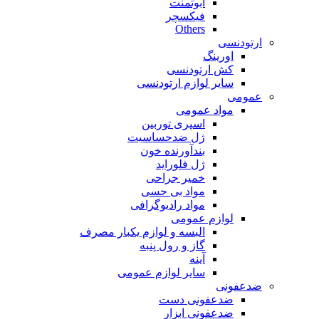
ابوتمنت
فیکسچر
Others
ارتودنسی
اورینگ
کش ارتودنسی
سایر لوازم ارتودنسی
عمومی
مواد عمومی
اسپری توربین
ژل ضدحساسیت
بندآورنده خون
ژل فلوراید
خمیر جراحی
مواد بی حسی
مواد رادیوگرافی
لوازم عمومی
البسه و لوازم یکبار مصرف
گاز و رول پنبه
آینه
سایر لوازم عمومی
ضدعفونی
ضدعفونی دست
ضدعفونی ابزار