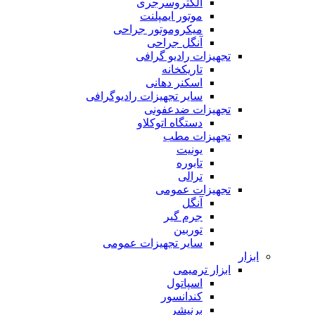
الکتروسرجری
موتور ایمپلنت
میکروموتور جراحی
آنگل جراحی
تجهیزات رادیو گرافی
تاریکخانه
اسکنر دهانی
سایر تجهیزات رادیوگرافی
تجهیزات ضدعفونی
دستگاه اتوکلاو
تجهیزات مطب
یونیت
تابوره
ترالی
تجهیزات عمومی
آنگل
جرم گیر
توربین
سایر تجهیزات عمومی
ابزار
ابزار ترمیمی
اسپاتول
کندانسور
برنیشر