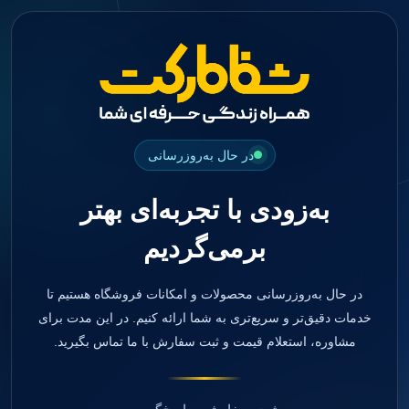
جستجو
منو
دسته بندی ها
فیکسچر
ابوتمنت
Impression Coping
Smart Builder
در حال به‌روزرسانی
kits
Others
به‌زودی با تجربه‌ای بهتر
صفحه اصلی
دندانپزشکی
برمی‌گردیم
ترمیمی و زیبایی
مواد ترمیمی
آمالگام
کامپوزیت
در حال به‌روزرسانی محصولات و امکانات فروشگاه هستیم تا
کامپوزیت فلو
خدمات دقیق‌تر و سریع‌تری به شما ارائه کنیم. در این مدت برای
اسید اچ
مشاوره، استعلام قیمت و ثبت سفارش با ما تماس بگیرید.
باندینگ
بیس و لاینر
بلیچینگ
انواع سمان و گلاس آینومر