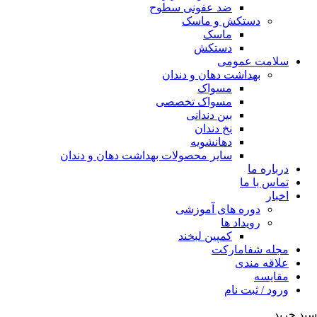
ضد عفونی سطوح
دستکش و ماسک
ماسک
دستکش
سلامت عمومی
بهداشت دهان و دندان
مسواک
مسواک تخصصی
بین دندانی
نخ دندان
دهانشویه
سایر محصولات بهداشت دهان و دندان
درباره ما
تماس با ما
اخبار
دوره های آموزشی
رویداد ها
کمپین لبخند
مجله شفامارکت
علاقه مندی
مقایسه
ورود / ثبت نام
سبد خرید