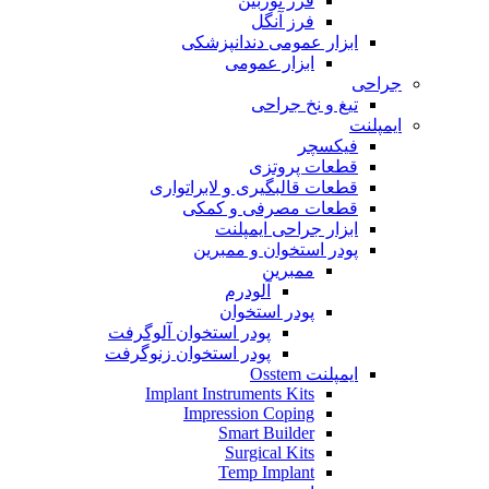
فرز توربین
فرز آنگل
ابزار عمومی دندانپزشکی
ابزار عمومی
جراحی
تیغ و نخ جراحی
ایمپلنت
فیکسچر
قطعات پروتزی
قطعات قالبگیری و لابراتواری
قطعات مصرفی و کمکی
ابزار جراحی ایمپلنت
پودر استخوان و ممبرین
ممبرین
آلودرم
پودر استخوان
پودر استخوان آلوگرفت
پودر استخوان زنوگرفت
ایمپلنت Osstem
Implant Instruments Kits
Impression Coping
Smart Builder
Surgical Kits
Temp Implant