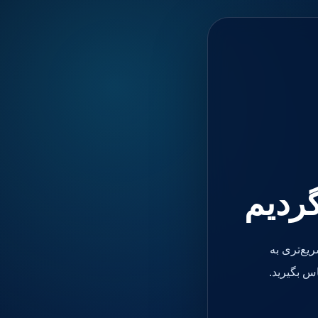
گردیم
یع‌تری به
س بگیرید.