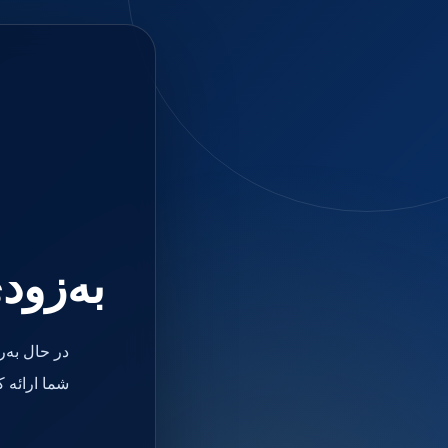
جستجو
منو
دسته بندی ها
فیکسچر
ابوتمنت
Impression Coping
Smart Builder
kits
Others
صفحه اصلی
دندانپزشکی
ترمیمی و زیبایی
به‌زود
مواد ترمیمی
آمالگام
کامپوزیت
کامپوزیت فلو
در حال به‌
اسید اچ
باندینگ
شما ارائه 
بیس و لاینر
بلیچینگ
انواع سمان و گلاس آینومر