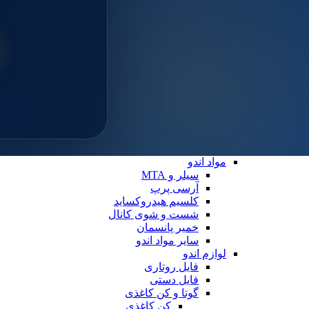
سایلن
مواد ترمیمی عمومی
خمیر پالیش
لوازم ترمیمی
دیسک پرداخت
دهان بازکن
فایبرپست
سایر لوازم ترمیمی
نوار ماتریس
کاپ و مولت پرداخت
نوار پرداخت
اندو
مواد اندو
سیلر و MTA
آرسی پرپ
کلسیم هیدروکساید
شست و شوی کانال
خمیر پانسمان
سایر مواد اندو
لوازم اندو
فایل روتاری
فایل دستی
گوتا و کن کاغذی
کن کاغذی