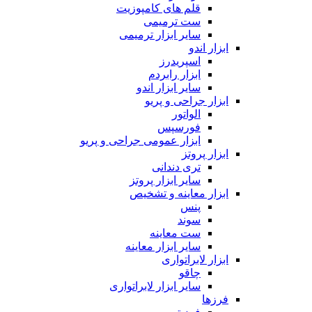
قلم های کامپوزیت
ست ترمیمی
سایر ابزار ترمیمی
ابزار اندو
اسپریدرز
ابزار رابردم
سایر ابزار اندو
ابزار جراحی و پریو
الواتور
فورسپس
ابزار عمومی جراحی و پریو
ابزار پروتز
تری دندانی
سایر ابزار پروتز
ابزار معاینه و تشخیص
پنس
سوند
ست معاینه
سایر ابزار معاینه
ابزار لابراتواری
چاقو
سایر ابزار لابراتواری
فرزها