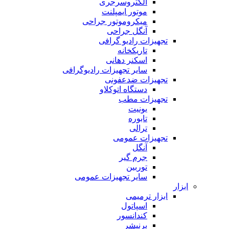
الکتروسرجری
موتور ایمپلنت
میکروموتور جراحی
آنگل جراحی
تجهیزات رادیو گرافی
تاریکخانه
اسکنر دهانی
سایر تجهیزات رادیوگرافی
تجهیزات ضدعفونی
دستگاه اتوکلاو
تجهیزات مطب
یونیت
تابوره
ترالی
تجهیزات عمومی
آنگل
جرم گیر
توربین
سایر تجهیزات عمومی
ابزار
ابزار ترمیمی
اسپاتول
کندانسور
برنیشر