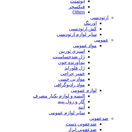
ابوتمنت
فیکسچر
Others
ارتودنسی
اورینگ
کش ارتودنسی
سایر لوازم ارتودنسی
عمومی
مواد عمومی
اسپری توربین
ژل ضدحساسیت
بندآورنده خون
ژل فلوراید
خمیر جراحی
مواد بی حسی
مواد رادیوگرافی
لوازم عمومی
البسه و لوازم یکبار مصرف
گاز و رول پنبه
آینه
سایر لوازم عمومی
ضدعفونی
ضدعفونی دست
ضدعفونی ابزار