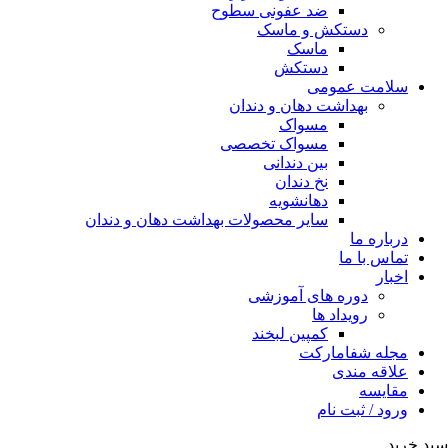
ضد عفونی سطوح
دستکش و ماسک
ماسک
دستکش
سلامت عمومی
بهداشت دهان و دندان
مسواک
مسواک تخصصی
بین دندانی
نخ دندان
دهانشویه
سایر محصولات بهداشت دهان و دندان
درباره ما
تماس با ما
اخبار
دوره های آموزشی
رویداد ها
کمپین لبخند
مجله شفامارکت
علاقه مندی
مقایسه
ورود / ثبت نام
سبد خرید