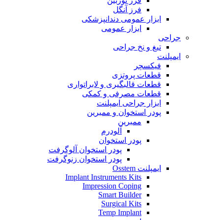
فرز توربین
فرز آنگل
ابزار عمومی دندانپزشکی
ابزار عمومی
جراحی
تیغ و نخ جراحی
ایمپلنت
فیکسچر
قطعات پروتزی
قطعات قالبگیری و لابراتواری
قطعات مصرفی و کمکی
ابزار جراحی ایمپلنت
پودر استخوان و ممبرین
ممبرین
آلودرم
پودر استخوان
پودر استخوان آلوگرفت
پودر استخوان زنوگرفت
ایمپلنت Osstem
Implant Instruments Kits
Impression Coping
Smart Builder
Surgical Kits
Temp Implant