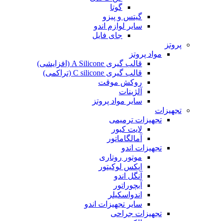
گوتا
گیتس و پیزو
سایر لوازم اندو
جای فایل
پروتز
مواد پروتز
قالب گیری A Silicone (افزایشی)
قالب گیری C silicone (تراکمی)
روکش موقت
آلژینات
سایر مواد پروتز
تجهیزات
تجهیزات ترمیمی
لایت کیور
آمالگاماتور
تجهیزات اندو
موتور روتاری
اپکس لوکیتور
آنگل اندو
آبچوراتور
اندواسکیلر
سایر تجهیزات اندو
تجهیزات جراحی