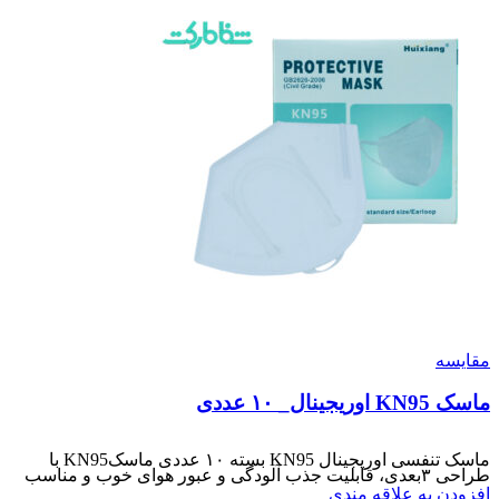
مقایسه
ماسک KN95 اوریجینال_ ۱۰ عددی
ماسک تنفسی اوریجینال KN95 بسته ۱۰ عددی ماسکKN95 با
طراحی ۳بعدی، قابلیت جذب آلودگی و عبور هوای خوب و مناسب
افزودن به علاقه مندی