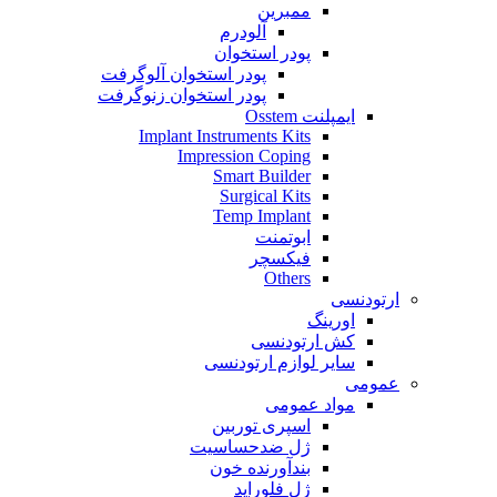
ممبرین
آلودرم
پودر استخوان
پودر استخوان آلوگرفت
پودر استخوان زنوگرفت
ایمپلنت Osstem
Implant Instruments Kits
Impression Coping
Smart Builder
Surgical Kits
Temp Implant
ابوتمنت
فیکسچر
Others
ارتودنسی
اورینگ
کش ارتودنسی
سایر لوازم ارتودنسی
عمومی
مواد عمومی
اسپری توربین
ژل ضدحساسیت
بندآورنده خون
ژل فلوراید