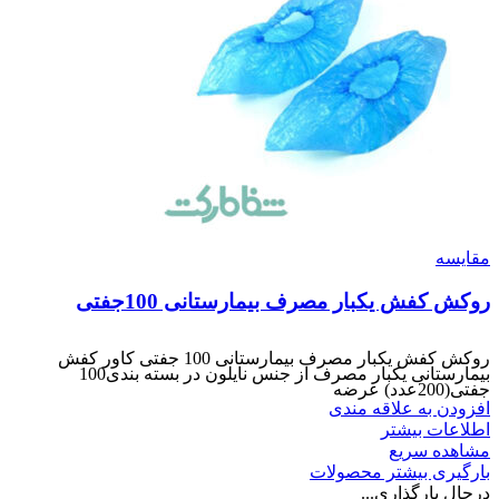
مقایسه
روکش کفش یکبار مصرف بیمارستانی 100جفتی
روکش کفش یکبار مصرف بیمارستانی 100 جفتی کاور کفش
بیمارستانی یکبار مصرف از جنس نایلون در بسته بندی100
جفتی(200عدد) عرضه
افزودن به علاقه مندی
اطلاعات بیشتر
مشاهده سریع
بارگیری بیشتر محصولات
درحال بارگذاری...