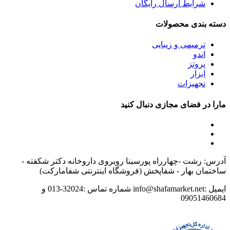
شرایط ارسال رایگان
دسته بندی محصولات
ترمیمی و زیبایی
اندو
پروتز
ابزار
تجهیزات
مارا در فضای مجازی دنبال کنید
آدرس: رشت -چهارراه پورسینا روبروی داروخانه دکتر شکفته -
ساختمان بهار - شفاپخش (فروشگاه اینترنتی شفامارکت)
ایمیل :info@shafamarket.net شماره تماس :32024-013 و
09051460684