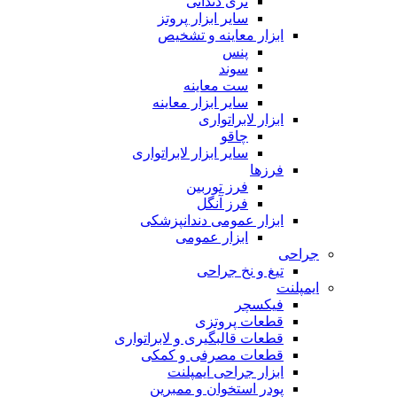
تری دندانی
سایر ابزار پروتز
ابزار معاینه و تشخیص
پنس
سوند
ست معاینه
سایر ابزار معاینه
ابزار لابراتواری
چاقو
سایر ابزار لابراتواری
فرزها
فرز توربین
فرز آنگل
ابزار عمومی دندانپزشکی
ابزار عمومی
جراحی
تیغ و نخ جراحی
ایمپلنت
فیکسچر
قطعات پروتزی
قطعات قالبگیری و لابراتواری
قطعات مصرفی و کمکی
ابزار جراحی ایمپلنت
پودر استخوان و ممبرین