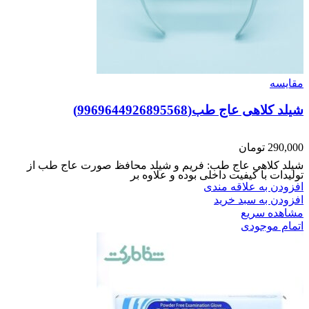
مقایسه
شیلد کلاهی عاج طب(9969644926895568)
290,000
تومان
شیلد کلاهی عاج طب: فریم و شیلد محافظ صورت عاج طب از
تولیدات با کیفیت داخلی بوده و علاوه بر
افزودن به علاقه مندی
افزودن به سبد خرید
مشاهده سریع
اتمام موجودی