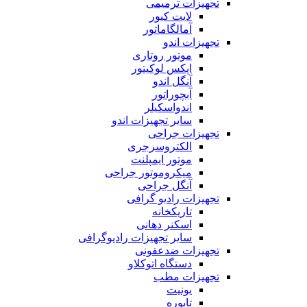
تجهیزات ترمیمی
لایت کیور
آمالگاماتور
تجهیزات اندو
موتور روتاری
اپکس لوکیتور
آنگل اندو
آبچوراتور
اندواسکیلر
سایر تجهیزات اندو
تجهیزات جراحی
الکتروسرجری
موتور ایمپلنت
میکروموتور جراحی
آنگل جراحی
تجهیزات رادیو گرافی
تاریکخانه
اسکنر دهانی
سایر تجهیزات رادیوگرافی
تجهیزات ضدعفونی
دستگاه اتوکلاو
تجهیزات مطب
یونیت
تابوره