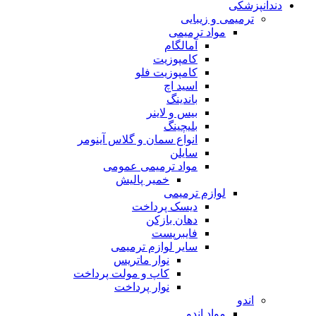
دندانپزشکی
ترمیمی و زیبایی
مواد ترمیمی
آمالگام
کامپوزیت
کامپوزیت فلو
اسید اچ
باندینگ
بیس و لاینر
بلیچینگ
انواع سمان و گلاس آینومر
سایلن
مواد ترمیمی عمومی
خمیر پالیش
لوازم ترمیمی
دیسک پرداخت
دهان بازکن
فایبرپست
سایر لوازم ترمیمی
نوار ماتریس
کاپ و مولت پرداخت
نوار پرداخت
اندو
مواد اندو