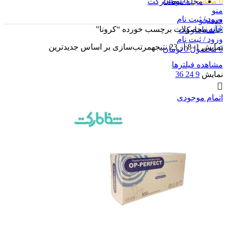
0
محصول
0
تومان
مجله شفامارکت
منو
ورود / ثبت نام
جستجو
خانه
محصولات برچسب خورده “کرونا”
ورود / ثبت نام
نمایش 1–8 از 23 نتیجه
مرتب‌سازی بر اساس جدیدترین
0
محصول
0
تومان
مشاهده فیلترها
نمایش
9
24
36
اتمام موجودی