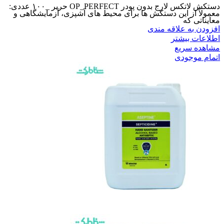
دستکش لاتکس لارج بدون پودر OP_PERFECT حریر _۱۰۰ عددی:
معمولاً از این دستکش ها برای محیط های آشپزی، آزمایشگاهی و
معایناتی که
افزودن به علاقه مندی
اطلاعات بیشتر
مشاهده سریع
اتمام موجودی