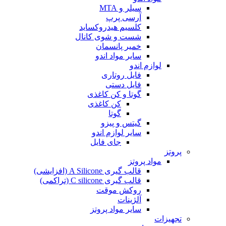
سیلر و MTA
آرسی پرپ
کلسیم هیدروکساید
شست و شوی کانال
خمیر پانسمان
سایر مواد اندو
لوازم اندو
فایل روتاری
فایل دستی
گوتا و کن کاغذی
کن کاغذی
گوتا
گیتس و پیزو
سایر لوازم اندو
جای فایل
پروتز
مواد پروتز
قالب گیری A Silicone (افزایشی)
قالب گیری C silicone (تراکمی)
روکش موقت
آلژینات
سایر مواد پروتز
تجهیزات