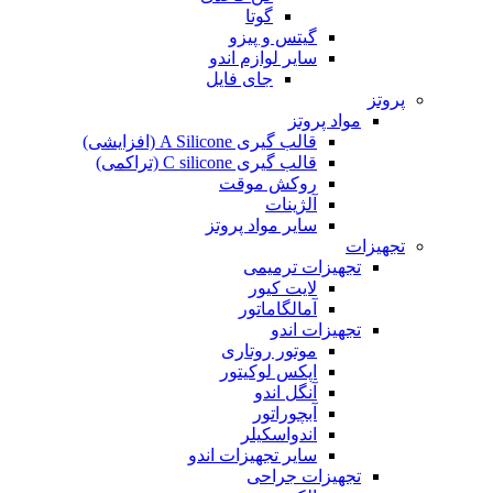
گوتا
گیتس و پیزو
سایر لوازم اندو
جای فایل
پروتز
مواد پروتز
قالب گیری A Silicone (افزایشی)
قالب گیری C silicone (تراکمی)
روکش موقت
آلژینات
سایر مواد پروتز
تجهیزات
تجهیزات ترمیمی
لایت کیور
آمالگاماتور
تجهیزات اندو
موتور روتاری
اپکس لوکیتور
آنگل اندو
آبچوراتور
اندواسکیلر
سایر تجهیزات اندو
تجهیزات جراحی