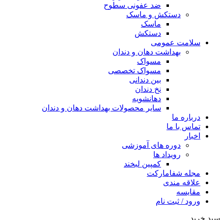
ضد عفونی سطوح
دستکش و ماسک
ماسک
دستکش
سلامت عمومی
بهداشت دهان و دندان
مسواک
مسواک تخصصی
بین دندانی
نخ دندان
دهانشویه
سایر محصولات بهداشت دهان و دندان
درباره ما
تماس با ما
اخبار
دوره های آموزشی
رویداد ها
کمپین لبخند
مجله شفامارکت
علاقه مندی
مقایسه
ورود / ثبت نام
سبد خرید