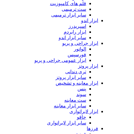
قلم های کامپوزیت
ست ترمیمی
سایر ابزار ترمیمی
ابزار اندو
اسپریدرز
ابزار رابردم
سایر ابزار اندو
ابزار جراحی و پریو
الواتور
فورسپس
ابزار عمومی جراحی و پریو
ابزار پروتز
تری دندانی
سایر ابزار پروتز
ابزار معاینه و تشخیص
پنس
سوند
ست معاینه
سایر ابزار معاینه
ابزار لابراتواری
چاقو
سایر ابزار لابراتواری
فرزها