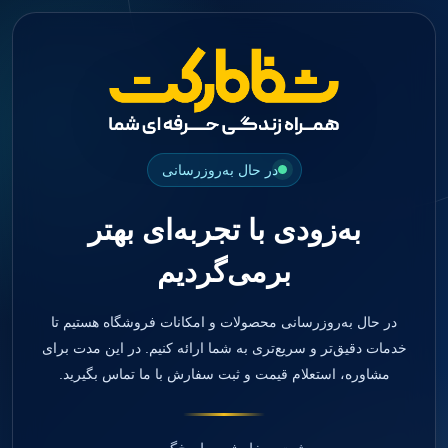
جستجو
منو
دسته بندی ها
فیکسچر
ابوتمنت
Impression Coping
Smart Builder
در حال به‌روزرسانی
kits
Others
به‌زودی با تجربه‌ای بهتر
صفحه اصلی
دندانپزشکی
برمی‌گردیم
ترمیمی و زیبایی
مواد ترمیمی
آمالگام
کامپوزیت
در حال به‌روزرسانی محصولات و امکانات فروشگاه هستیم تا
کامپوزیت فلو
خدمات دقیق‌تر و سریع‌تری به شما ارائه کنیم. در این مدت برای
اسید اچ
مشاوره، استعلام قیمت و ثبت سفارش با ما تماس بگیرید.
باندینگ
بیس و لاینر
بلیچینگ
انواع سمان و گلاس آینومر