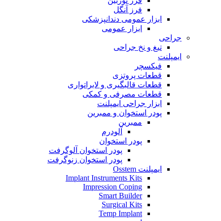
فرز توربین
فرز آنگل
ابزار عمومی دندانپزشکی
ابزار عمومی
جراحی
تیغ و نخ جراحی
ایمپلنت
فیکسچر
قطعات پروتزی
قطعات قالبگیری و لابراتواری
قطعات مصرفی و کمکی
ابزار جراحی ایمپلنت
پودر استخوان و ممبرین
ممبرین
آلودرم
پودر استخوان
پودر استخوان آلوگرفت
پودر استخوان زنوگرفت
ایمپلنت Osstem
Implant Instruments Kits
Impression Coping
Smart Builder
Surgical Kits
Temp Implant