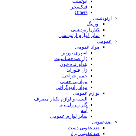
ابوتمنت
فیکسچر
Others
ارتودنسی
اورینگ
کش ارتودنسی
سایر لوازم ارتودنسی
عمومی
مواد عمومی
اسپری توربین
ژل ضدحساسیت
بندآورنده خون
ژل فلوراید
خمیر جراحی
مواد بی حسی
مواد رادیوگرافی
لوازم عمومی
البسه و لوازم یکبار مصرف
گاز و رول پنبه
آینه
سایر لوازم عمومی
ضدعفونی
ضدعفونی دست
ضدعفونی ابزار