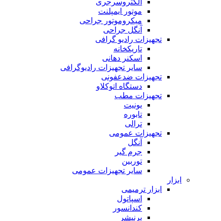
الکتروسرجری
موتور ایمپلنت
میکروموتور جراحی
آنگل جراحی
تجهیزات رادیو گرافی
تاریکخانه
اسکنر دهانی
سایر تجهیزات رادیوگرافی
تجهیزات ضدعفونی
دستگاه اتوکلاو
تجهیزات مطب
یونیت
تابوره
ترالی
تجهیزات عمومی
آنگل
جرم گیر
توربین
سایر تجهیزات عمومی
ابزار
ابزار ترمیمی
اسپاتول
کندانسور
برنیشر