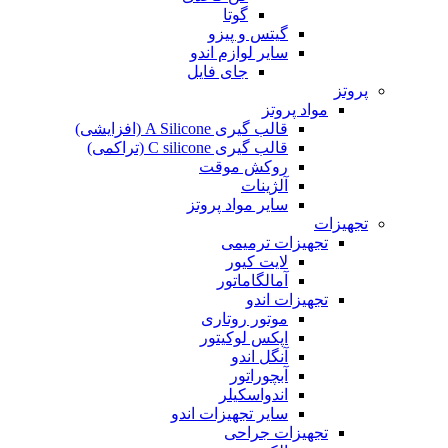
گوتا
گیتس و پیزو
سایر لوازم اندو
جای فایل
پروتز
مواد پروتز
قالب گیری A Silicone (افزایشی)
قالب گیری C silicone (تراکمی)
روکش موقت
آلژینات
سایر مواد پروتز
تجهیزات
تجهیزات ترمیمی
لایت کیور
آمالگاماتور
تجهیزات اندو
موتور روتاری
اپکس لوکیتور
آنگل اندو
آبچوراتور
اندواسکیلر
سایر تجهیزات اندو
تجهیزات جراحی