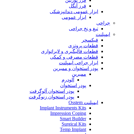
فرز توربین
فرز آنگل
ابزار عمومی دندانپزشکی
ابزار عمومی
جراحی
تیغ و نخ جراحی
ایمپلنت
فیکسچر
قطعات پروتزی
قطعات قالبگیری و لابراتواری
قطعات مصرفی و کمکی
ابزار جراحی ایمپلنت
پودر استخوان و ممبرین
ممبرین
آلودرم
پودر استخوان
پودر استخوان آلوگرفت
پودر استخوان زنوگرفت
ایمپلنت Osstem
Implant Instruments Kits
Impression Coping
Smart Builder
Surgical Kits
Temp Implant