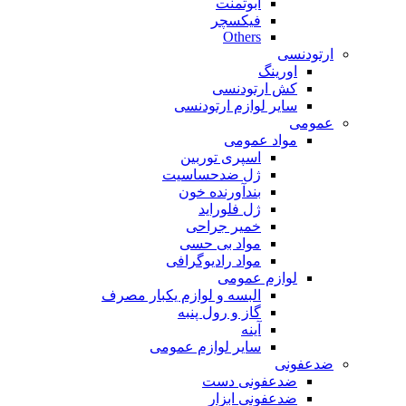
ابوتمنت
فیکسچر
Others
ارتودنسی
اورینگ
کش ارتودنسی
سایر لوازم ارتودنسی
عمومی
مواد عمومی
اسپری توربین
ژل ضدحساسیت
بندآورنده خون
ژل فلوراید
خمیر جراحی
مواد بی حسی
مواد رادیوگرافی
لوازم عمومی
البسه و لوازم یکبار مصرف
گاز و رول پنبه
آینه
سایر لوازم عمومی
ضدعفونی
ضدعفونی دست
ضدعفونی ابزار