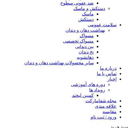
ضد عفونی سطوح
دستکش و ماسک
ماسک
دستکش
سلامت عمومی
بهداشت دهان و دندان
مسواک
مسواک تخصصی
بین دندانی
نخ دندان
دهانشویه
سایر محصولات بهداشت دهان و دندان
درباره ما
تماس با ما
اخبار
دوره های آموزشی
رویداد ها
کمپین لبخند
مجله شفامارکت
علاقه مندی
مقایسه
ورود / ثبت نام
سبد خرید