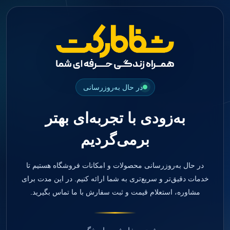
جستجو
منو
دسته بندی ها
فیکسچر
ابوتمنت
Impression Coping
Smart Builder
در حال به‌روزرسانی
kits
Others
به‌زودی با تجربه‌ای بهتر
صفحه اصلی
دندانپزشکی
برمی‌گردیم
ترمیمی و زیبایی
مواد ترمیمی
آمالگام
کامپوزیت
در حال به‌روزرسانی محصولات و امکانات فروشگاه هستیم تا
کامپوزیت فلو
خدمات دقیق‌تر و سریع‌تری به شما ارائه کنیم. در این مدت برای
اسید اچ
مشاوره، استعلام قیمت و ثبت سفارش با ما تماس بگیرید.
باندینگ
بیس و لاینر
بلیچینگ
انواع سمان و گلاس آینومر