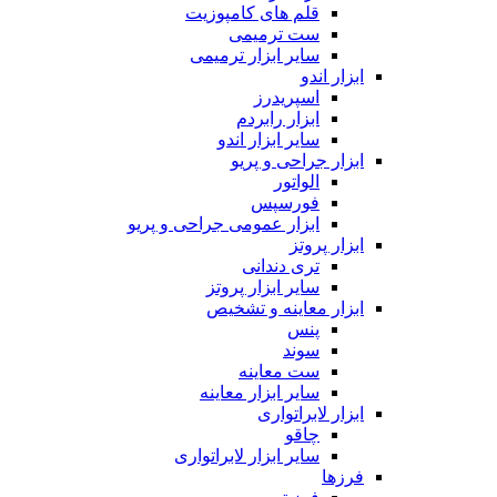
قلم های کامپوزیت
ست ترمیمی
سایر ابزار ترمیمی
ابزار اندو
اسپریدرز
ابزار رابردم
سایر ابزار اندو
ابزار جراحی و پریو
الواتور
فورسپس
ابزار عمومی جراحی و پریو
ابزار پروتز
تری دندانی
سایر ابزار پروتز
ابزار معاینه و تشخیص
پنس
سوند
ست معاینه
سایر ابزار معاینه
ابزار لابراتواری
چاقو
سایر ابزار لابراتواری
فرزها