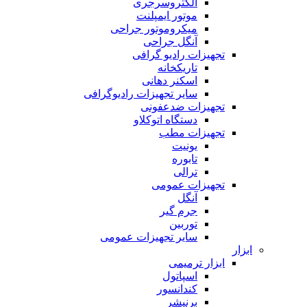
الکتروسرجری
موتور ایمپلنت
میکروموتور جراحی
آنگل جراحی
تجهیزات رادیو گرافی
تاریکخانه
اسکنر دهانی
سایر تجهیزات رادیوگرافی
تجهیزات ضدعفونی
دستگاه اتوکلاو
تجهیزات مطب
یونیت
تابوره
ترالی
تجهیزات عمومی
آنگل
جرم گیر
توربین
سایر تجهیزات عمومی
ابزار
ابزار ترمیمی
اسپاتول
کندانسور
برنیشر