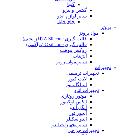
گوتا
گیتس و پیزو
سایر لوازم اندو
جای فایل
پروتز
مواد پروتز
قالب گیری A Silicone (افزایشی)
قالب گیری C silicone (تراکمی)
روکش موقت
آلژینات
سایر مواد پروتز
تجهیزات
تجهیزات ترمیمی
لایت کیور
آمالگاماتور
تجهیزات اندو
موتور روتاری
اپکس لوکیتور
آنگل اندو
آبچوراتور
اندواسکیلر
سایر تجهیزات اندو
تجهیزات جراحی