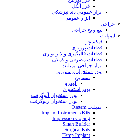
فرز توربین
فرز آنگل
ابزار عمومی دندانپزشکی
ابزار عمومی
جراحی
تیغ و نخ جراحی
ایمپلنت
فیکسچر
قطعات پروتزی
قطعات قالبگیری و لابراتواری
قطعات مصرفی و کمکی
ابزار جراحی ایمپلنت
پودر استخوان و ممبرین
ممبرین
آلودرم
پودر استخوان
پودر استخوان آلوگرفت
پودر استخوان زنوگرفت
ایمپلنت Osstem
Implant Instruments Kits
Impression Coping
Smart Builder
Surgical Kits
Temp Implant