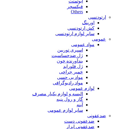
ابوتمنت
فیکسچر
Others
ارتودنسی
اورینگ
کش ارتودنسی
سایر لوازم ارتودنسی
عمومی
مواد عمومی
اسپری توربین
ژل ضدحساسیت
بندآورنده خون
ژل فلوراید
خمیر جراحی
مواد بی حسی
مواد رادیوگرافی
لوازم عمومی
البسه و لوازم یکبار مصرف
گاز و رول پنبه
آینه
سایر لوازم عمومی
ضدعفونی
ضدعفونی دست
ضدعفونی ابزار