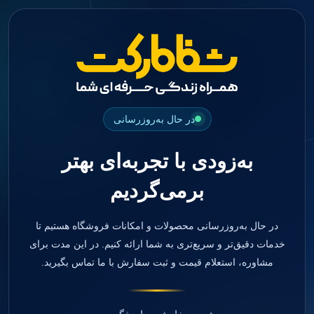
جستجو
منو
دسته بندی ها
فیکسچر
ابوتمنت
Impression Coping
Smart Builder
در حال به‌روزرسانی
kits
Others
به‌زودی با تجربه‌ای بهتر
صفحه اصلی
دندانپزشکی
برمی‌گردیم
ترمیمی و زیبایی
مواد ترمیمی
آمالگام
کامپوزیت
در حال به‌روزرسانی محصولات و امکانات فروشگاه هستیم تا
کامپوزیت فلو
خدمات دقیق‌تر و سریع‌تری به شما ارائه کنیم. در این مدت برای
اسید اچ
مشاوره، استعلام قیمت و ثبت سفارش با ما تماس بگیرید.
باندینگ
بیس و لاینر
بلیچینگ
انواع سمان و گلاس آینومر