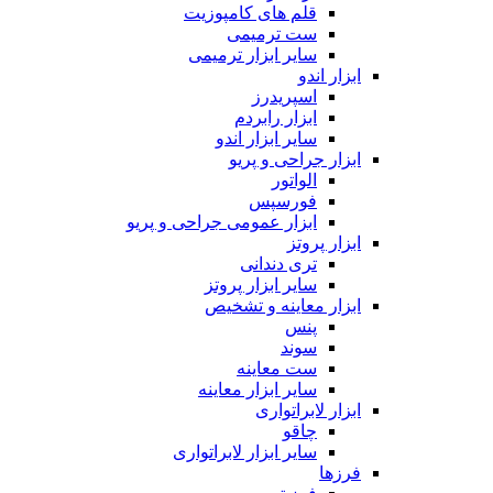
قلم های کامپوزیت
ست ترمیمی
سایر ابزار ترمیمی
ابزار اندو
اسپریدرز
ابزار رابردم
سایر ابزار اندو
ابزار جراحی و پریو
الواتور
فورسپس
ابزار عمومی جراحی و پریو
ابزار پروتز
تری دندانی
سایر ابزار پروتز
ابزار معاینه و تشخیص
پنس
سوند
ست معاینه
سایر ابزار معاینه
ابزار لابراتواری
چاقو
سایر ابزار لابراتواری
فرزها