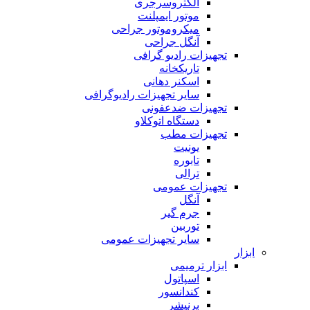
الکتروسرجری
موتور ایمپلنت
میکروموتور جراحی
آنگل جراحی
تجهیزات رادیو گرافی
تاریکخانه
اسکنر دهانی
سایر تجهیزات رادیوگرافی
تجهیزات ضدعفونی
دستگاه اتوکلاو
تجهیزات مطب
یونیت
تابوره
ترالی
تجهیزات عمومی
آنگل
جرم گیر
توربین
سایر تجهیزات عمومی
ابزار
ابزار ترمیمی
اسپاتول
کندانسور
برنیشر