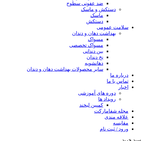
ضد عفونی سطوح
دستکش و ماسک
ماسک
دستکش
سلامت عمومی
بهداشت دهان و دندان
مسواک
مسواک تخصصی
بین دندانی
نخ دندان
دهانشویه
سایر محصولات بهداشت دهان و دندان
درباره ما
تماس با ما
اخبار
دوره های آموزشی
رویداد ها
کمپین لبخند
مجله شفامارکت
علاقه مندی
مقایسه
ورود / ثبت نام
سبد خرید